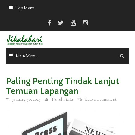
Skip
Top Menu
to
content
Main Menu
Paling Penting Tindak Lanjut
Temuan Lapangan
January 30, 2023
Nurul Fitria
Leave a comment