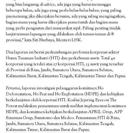
yang bisa langsung di
advice
, ada juga yang harus menunggu
beberapa bulan, ada juga yang perlu belas-belas bulan, yang paling
pas memang jika dikerjakan bersama, ada yang saling mengingatkan,
bagian mana yang harus dikerjakan pemerintah dan bagian mana
yang perlu penguatan dari masyarakat sipil. Paling penting tindak
lanjut temuan lapangan yang dilakukan oleh teman-teman di 8
provinsi,” kata Siti Nurbaya, Menteri LHK.
Dua laporan ini berisi perkembangan performa korporasi sektor
Hutan Tanaman Industri (HTI) dan perkebunan sawit. Total 40
korporasi yang terdiri atas 27 korporasi HTI, 13 sawit yang tersebar
di Provinsi di Riau, Jambi, Sumatera Utara, Sumatera Selatan,
Kalimantan Barat, Kalimantan Tengah, Kalimantan Timur dan Papua.
Pertama
, laporan investigasi pelanggaran komitmen No
Deforestation, No Peat and No Exploitation (NDPE) dan kebijakan
berkelanjutan oleh korporasi HTI. Koalisi Jejaring Eyes on The
Forest melakukan pemantauan untuk melihat implementasi komitmen
NDPE, dan komitmen kebijakan berkelanjutan APRIL Grup, APP
Sinarmas Grup, Sumitomo dan Medco. Pemantauan HTI di Riau,
Jambi, Sumatera Utara, Sumatera Selatan, Kalimantan Tengah,
Kalimantan Timur, Kalimantan Barat dan Papua.