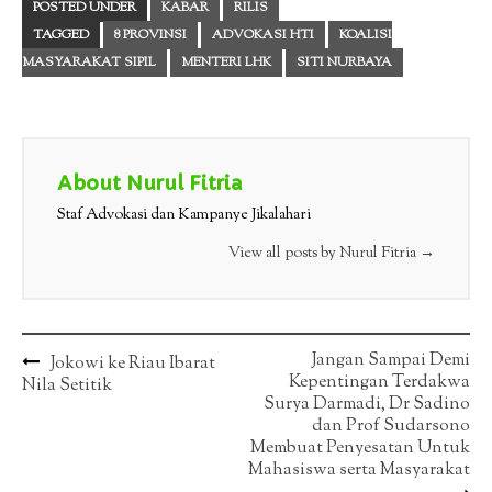
POSTED UNDER
KABAR
RILIS
TAGGED
8 PROVINSI
ADVOKASI HTI
KOALISI
MASYARAKAT SIPIL
MENTERI LHK
SITI NURBAYA
About Nurul Fitria
Staf Advokasi dan Kampanye Jikalahari
View all posts by Nurul Fitria
→
Post
Jangan Sampai Demi
Jokowi ke Riau Ibarat
Kepentingan Terdakwa
Nila Setitik
navigation
Surya Darmadi, Dr Sadino
dan Prof Sudarsono
Membuat Penyesatan Untuk
Mahasiswa serta Masyarakat