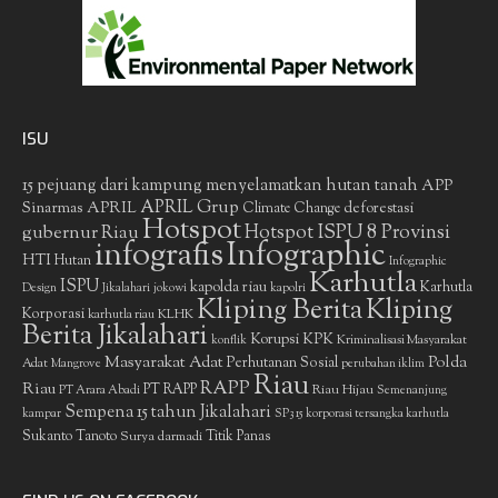
ISU
15 pejuang dari kampung menyelamatkan hutan tanah
APP
APRIL Grup
Sinarmas
APRIL
deforestasi
Climate Change
Hotspot
gubernur Riau
Hotspot ISPU 8 Provinsi
infografis
Infographic
HTI
Hutan
Infographic
Karhutla
ISPU
kapolda riau
Karhutla
Design
Jikalahari
jokowi
kapolri
Kliping Berita
Kliping
Korporasi
KLHK
karhutla riau
Berita Jikalahari
Korupsi
KPK
Kriminalisasi Masyarakat
konflik
Masyarakat Adat
Polda
Perhutanan Sosial
Adat
Mangrove
perubahan iklim
Riau
RAPP
Riau
PT RAPP
Riau Hijau
PT Arara Abadi
Semenanjung
Sempena 15 tahun Jikalahari
kampar
SP3 15 korporasi tersangka karhutla
Sukanto Tanoto
Surya darmadi
Titik Panas