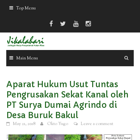
Skip
Top Menu
to
content
Main Menu
Aparat Hukum Usut Tuntas
Pengrusakan Sekat Kanal oleh
PT Surya Dumai Agrindo di
Desa Buruk Bakul
May 21, 2018
Okto Yugo
Leave a comment