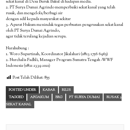
sekat kanal di Desa Buruk Bakul di hadapan media.
2. PT Surya Dumai Agrindo memperbaiki sekat kanal yang telah
rusak, dan mengelola/berbagi air
dengan adil kepada masyarakat sekitar
3. Aparat Hukum menindak tegas perbuatan pengrusakan sekat kanal
oleh PT Surya Dumai Agrindo,
agar tidak terulang kejadian serupa.
Narahubung :
1. Woro Supartinah, Koordinator Jikalahari (0813 1756 6965)
2. Nurchalis Fadhli, Manager Program Sumatra Tengah -WWF
Indonesia (0821 2339 2021)
Post Telah Dilihat:
855
POSTED UNDER
KABAR
RILIS
TAGGED
APGAKUM
BRG
PT SURYA DUMAI
RUSAK 3
SEKAT KANAL