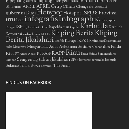
15 pejuang dari kampung menyelamatkan hutan tanah
APP
APRIL Grup
Sinarmas
APRIL
deforestasi
Climate Change
Hotspot
gubernur Riau
Hotspot ISPU 8 Provinsi
infografis
Infographic
HTI
Hutan
Infographic
Karhutla
ISPU
kapolda riau
Karhutla
Design
Jikalahari
jokowi
kapolri
Kliping Berita
Kliping
Korporasi
KLHK
karhutla riau
Berita Jikalahari
Korupsi
KPK
Kriminalisasi Masyarakat
konflik
Masyarakat Adat
Polda
Perhutanan Sosial
Adat
Mangrove
perubahan iklim
Riau
RAPP
Riau
PT RAPP
Riau Hijau
PT Arara Abadi
Semenanjung
Sempena 15 tahun Jikalahari
kampar
SP3 15 korporasi tersangka karhutla
Sukanto Tanoto
Surya darmadi
Titik Panas
FIND US ON FACEBOOK