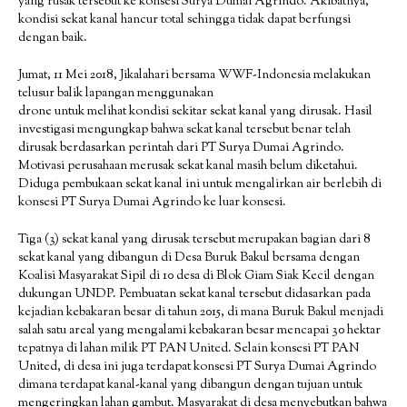
yang rusak tersebut ke konsesi Surya Dumai Agrindo. Akibatnya,
kondisi sekat kanal hancur total sehingga tidak dapat berfungsi
dengan baik.
Jumat, 11 Mei 2018, Jikalahari bersama WWF-Indonesia melakukan
telusur balik lapangan menggunakan
drone untuk melihat kondisi sekitar sekat kanal yang dirusak. Hasil
investigasi mengungkap bahwa sekat kanal tersebut benar telah
dirusak berdasarkan perintah dari PT Surya Dumai Agrindo.
Motivasi perusahaan merusak sekat kanal masih belum diketahui.
Diduga pembukaan sekat kanal ini untuk mengalirkan air berlebih di
konsesi PT Surya Dumai Agrindo ke luar konsesi.
Tiga (3) sekat kanal yang dirusak tersebut merupakan bagian dari 8
sekat kanal yang dibangun di Desa Buruk Bakul bersama dengan
Koalisi Masyarakat Sipil di 10 desa di Blok Giam Siak Kecil dengan
dukungan UNDP. Pembuatan sekat kanal tersebut didasarkan pada
kejadian kebakaran besar di tahun 2015, di mana Buruk Bakul menjadi
salah satu areal yang mengalami kebakaran besar mencapai 30 hektar
tepatnya di lahan milik PT PAN United. Selain konsesi PT PAN
United, di desa ini juga terdapat konsesi PT Surya Dumai Agrindo
dimana terdapat kanal-kanal yang dibangun dengan tujuan untuk
mengeringkan lahan gambut. Masyarakat di desa menyebutkan bahwa