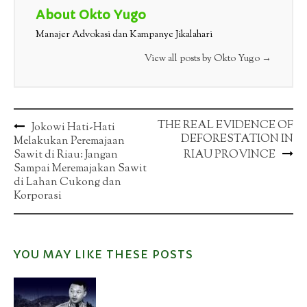
About Okto Yugo
Manajer Advokasi dan Kampanye Jikalahari
View all posts by Okto Yugo
→
Post
THE REAL EVIDENCE OF
Jokowi Hati-Hati
DEFORESTATION IN
Melakukan Peremajaan
navigation
Sawit di Riau: Jangan
RIAU PROVINCE
Sampai Meremajakan Sawit
di Lahan Cukong dan
Korporasi
YOU MAY LIKE THESE POSTS