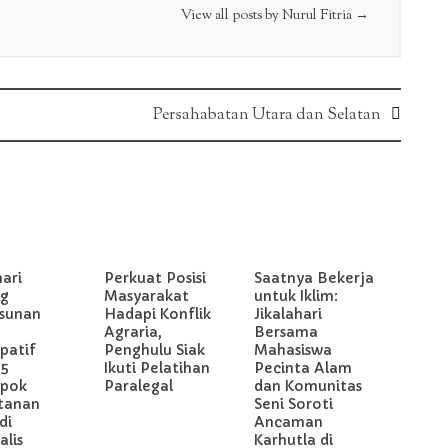
View all posts by Nurul Fitria
→
Persahabatan Utara dan Selatan
hari
Perkuat Posisi
Saatnya Bekerja
g
Masyarakat
untuk Iklim:
sunan
Hadapi Konflik
Jikalahari
Agraria,
Bersama
ipatif
Penghulu Siak
Mahasiswa
 5
Ikuti Pelatihan
Pecinta Alam
pok
Paralegal
dan Komunitas
tanan
Seni Soroti
di
Ancaman
lis
Karhutla di