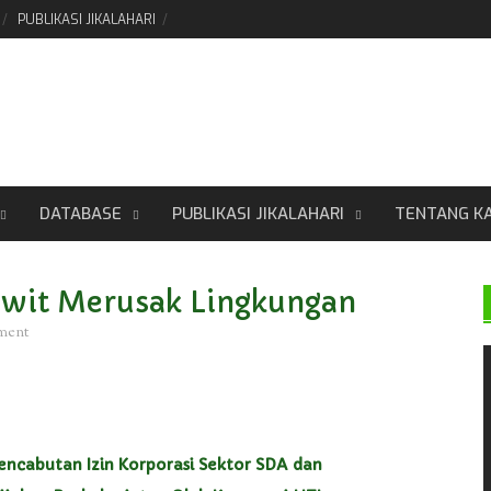
PUBLIKASI JIKALAHARI
DATABASE
PUBLIKASI JIKALAHARI
TENTANG K
Sawit Merusak Lingkungan
ment
ncabutan Izin Korporasi Sektor SDA dan