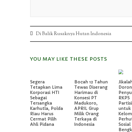
Post
Di Balik Rusaknya Hutan Indonesia
navigation
YOU MAY LIKE THESE POSTS
Segera
Bocah 12 Tahun
Jikala
Tetapkan Lima
Tewas Diserang
Doron
Korporasi HTI
Harimau di
Penyu
Sebagai
Konsesi PT
RKPS
Tersangka
Madukoro,
Partis
Karhutla, Polda
APRIL Grup
untuk
Riau Harus
Milik Orang
Kelom
Cermat Pilih
Terkaya di
Perhu
Ahli Pidana
Indonesia
Sosial 
Bengka