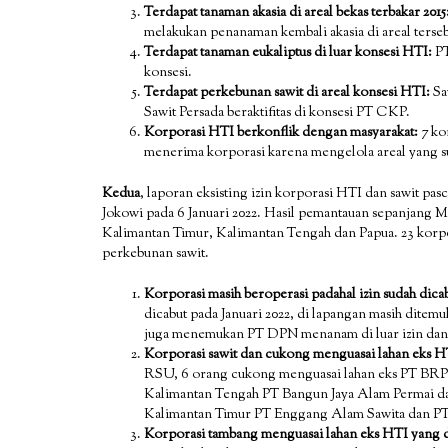
Terdapat tanaman akasia di areal bekas terbakar 2015
melakukan penanaman kembali akasia di areal terseb
Terdapat tanaman
eukaliptus
di luar konsesi HTI:
PT
konsesi.
Terdapat perkebunan sawit di areal konsesi HTI:
Sa
Sawit Persada beraktifitas di konsesi PT CKP.
Korporasi HTI berkonflik dengan masyarakat:
7 ko
menerima korporasi karena mengelola areal yang su
Kedua
, laporan eksisting izin korporasi HTI dan sawit p
Jokowi pada 6 Januari 2022. Hasil pemantauan sepanjang Mar
Kalimantan Timur, Kalimantan Tengah dan Papua. 23 korpor
perkebunan sawit.
Korporasi masih beroperasi padahal izin sudah dica
dicabut pada Januari 2022, di lapangan masih dite
juga menemukan PT DPN menanam di luar izin dan 
Korporasi sawit dan cukong menguasai lahan eks H
RSU, 6 orang cukong menguasai lahan eks PT BRP
Kalimantan Tengah PT Bangun Jaya Alam Permai da
Kalimantan Timur PT Enggang Alam Sawita dan PT
Korporasi tambang menguasai lahan eks HTI yang 