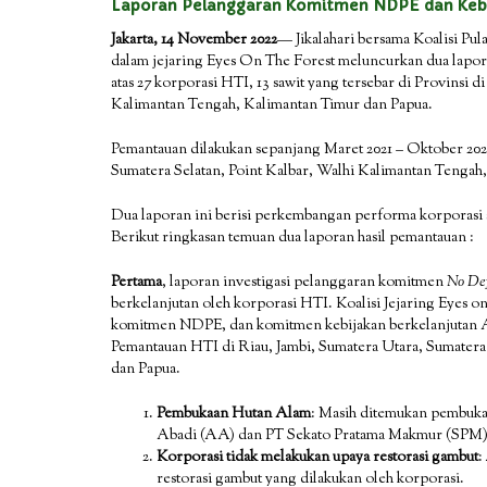
Laporan Pelanggaran Komitmen NDPE dan Kebij
Jakarta, 14 November 2022
— Jikalahari bersama Koalisi Pul
dalam jejaring Eyes On The Forest meluncurkan dua lapora
atas 27 korporasi HTI, 13 sawit yang tersebar di Provinsi 
Kalimantan Tengah, Kalimantan Timur dan Papua.
Pemantauan dilakukan sepanjang Maret 2021 – Oktober 2022
Sumatera Selatan, Point Kalbar, Walhi Kalimantan Tengah
Dua laporan ini berisi perkembangan performa korporasi 
Berikut ringkasan temuan dua laporan hasil pemantauan :
Pertama
, laporan investigasi pelanggaran komitmen
No Def
berkelanjutan oleh korporasi HTI. Koalisi Jejaring Eyes 
komitmen NDPE, dan komitmen kebijakan berkelanjutan
Pemantauan HTI di Riau, Jambi, Sumatera Utara, Sumatera
dan Papua.
Pembukaan Hutan Alam
: Masih ditemukan pembuka
Abadi (AA) dan PT Sekato Pratama Makmur (SPM
Korporasi
tidak melakukan upaya restorasi gambut
:
restorasi gambut yang dilakukan oleh korporasi.