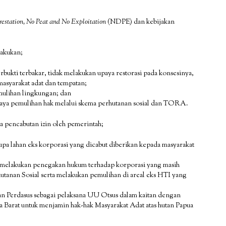
estation, No Peat and No Exploitation
(NDPE) dan kebijakan
akukan;
rbukti terbakar, tidak melakukan upaya restorasi pada konsesinya,
masyarakat adat dan tempatan;
ulihan lingkungan; dan
paya pemulihan hak melalui skema perhutanan sosial dan TORA.
ca pencabutan izin oleh pemerintah;
upa lahan eks korporasi yang dicabut diberikan kepada masyarakat
melakukan penegakan hukum terhadap korporasi yang masih
hutanan Sosial serta melakukan pemulihan di areal eks HTI yang
n Perdasus sebagai pelaksana UU Otsus dalam kaitan dengan
a Barat untuk menjamin hak-hak Masyarakat Adat atas hutan Papua