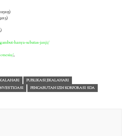
15115)
213)
)
-gambut-hanya-sebatas-janji/
donesia/
,
IKALAHARI
PUBLIKASI JIKALAHARI
INVESTIGASI
PENCABUTAN IZIN KORPORASI SDA