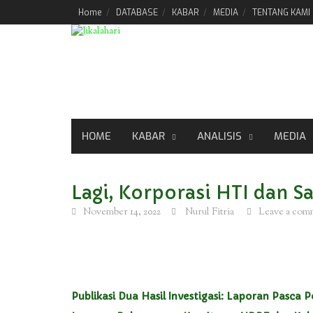
Skip
Home
DATABASE
KABAR
MEDIA
TENTANG KAMI
to
content
HOME
KABAR
ANALISIS
MEDIA
Lagi, Korporasi HTI dan 
November 14, 2022
Nurul Fitria
Leave a com
Publikasi Dua Hasil Investigasi:
Laporan Pasca Pe