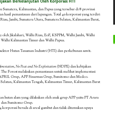
akan Berkelanjutan Oleh Korporasi HTI
au Sumatera, Kalimantan, dan Papua yang tersebar di 8 provinsi
n hasil pemantauan dari lapangan. Total 40 korporasi yang terdiri
di Riau, Jambi, Sumatera Utara, Sumatera Selatan, Kalimantan Barat,
 oleh Jikalahari, Walhi Riau, EoF, KSPPM, Walhi Jambi, Walhi
, Walhi Kalimantan Timur dan Walhi Papua.
sektor Hutan Tanaman Industri (HTI) dan perkebunan sawit.
orestation, No Peat and No Exploitation
(NDPE) dan kebijakan
on The Forest melakukan pemantauan untuk melihat implementasi
 APRIL Grup, APP Sinarmas Grup, Sumitomo dan Medco.
 Selatan, Kalimantan Tengah, Kalimantan Timur, Kalimantan Barat
an hutan alam yang dilakukan oleh anak grup APP yaitu PT Arara
) dan Sumitomo Grup.
 4 korporasi berada di areal gambut dan tidak ditemukan upaya