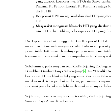
yang dicabut. korporasinya, PT Graha Surya Tamba
Pratama, PT Penoon Energi, PT Karunia Sanjaya Ma
eks PT HK
Korporasi HPH menguasai lahan eks HTI yang dic
HK.
Masyarakat menguasai lahan eks HTI yang dicabut:
izin HTI terbit. Bahkan, beberapa eks HTI yang di
Dua laporan tersebut menggambarkan Korporasi HTI dan 
merampas hutan tanah masyarakat adat. Bahkan korporasi yan
pemerintah. Inti temuan lemahnya pengawasan pemerintah d
terus menerus merusak dan merampas hutan tanah masyarak
Sebelumnya, pada 2019 dan 2021 Koalisi Jejaring EoF juga
Pemulihan Gambut Hanya Sebatas Janji”
[1]
dan
“Dibalik Ru
korporasi HTI melakukan hal yang sama. Korporasi tidak me
melakukan aktivitas pembukaan lahan, penanaman ataupun p
restorasi pasca kebakaran bahkan ditemukan adanya kebakar
Sejak 2019 – 2022 atau empat tahun terakhir, Koalisi Jejar
Sumber Daya Alam di Indonesia.