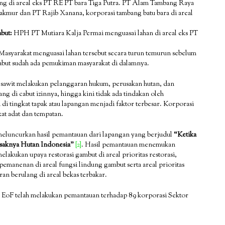
ng di areal eks PT RE PT bara Tiga Putra. PT Alam Tambang Raya
kmur dan PT Rajib Xanana, korporasi tambang batu bara di areal
abut:
HPH PT Mutiara Kalja Permai menguasai lahan di areal eks PT
Masyarakat menguasai lahan tersebut secara turun temurun sebelum
cabut sudah ada pemukiman masyarakat di dalamnya.
sawit melakukan pelanggaran hukum, perusakan hutan, dan
g di cabut izinnya, hingga kini tidak ada tindakan oleh
i tingkat tapak atau lapangan menjadi faktor terbesar. Korporasi
at adat dan tempatan.
 meluncurkan hasil pemantauan dari lapangan yang berjudul
“Ketika
saknya Hutan Indonesia”
[2]
. Hasil pemantauan menemukan
lakukan upaya restorasi gambut di areal prioritas restorasi,
emanenan di areal fungsi lindung gambut serta areal prioritas
an berulang di areal bekas terbakar.
ing EoF telah melakukan pemantauan terhadap 89 korporasi Sektor