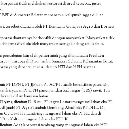
:
korporasi tidak melakukan restorasi di areal tersebut, justru
ut.
 BPP di Sumatera Selatan menanam eukaliptus hingga di luar
wit tersebut ditanam oleh PT Bumitama Gunajaya Agro dan Borneo
rporasi diantaranya berkonflik dengan masyarakat. Masyarakat tidak
dah lama dikelola oleh masyarakat sebagai ladang atau kebun.
asca pencabutan izin oleh pemerintah yang diumumkan Presiden
et – Juni 2022 di Riau, Jambi, Sumatera Selatan, Kalimantan Barat,
asi yang dipantau terdiri dari 10 HTI dan HPH serta 13
but:
PT DPN I, PT JJP dan PT ACP II masih beraktifitas pasca izin
mukan karyawan PT DPN panen tandan buah segar (TBS) sawit. Tim
berada dalam kawasan hutan.
TI yang dicabut:
Di Riau, PT Agro Lestari menguasai lahan eks PT
, di Jambi PT Agro Tumbuh Gemilang Abadi eks PT DHL. Di
n Cv Gawi Hantantiring menguasai lahan eks PT RE dan di
. Rea Kaltim mengusai lahan eks PT HK.
dicabut:
Ada 5 korporasi tambang yang menguasai lahan eks HTI