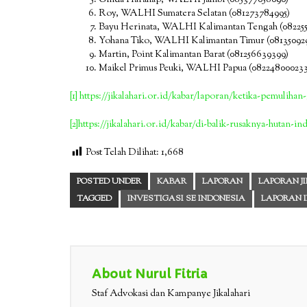
Ginda Harahap, WALHI Jambi (085377058090)
Roy, WALHI Sumatera Selatan (081273784995)
Bayu Herinata, WALHI Kalimantan Tengah (0822551
Yohana Tiko, WALHI Kalimantan Timur (081350929
Martin, Point Kalimantan Barat (081256639399)
Maikel Primus Peuki, WALHI Papua (082248000233
[1]
https://jikalahari.or.id/kabar/laporan/ketika-pemulihan
[2]
https://jikalahari.or.id/kabar/di-balik-rusaknya-hutan-in
Post Telah Dilihat:
1,668
POSTED UNDER
KABAR
LAPORAN
LAPORAN J
TAGGED
INVESTIGASI SE INDONESIA
LAPORAN 
About Nurul Fitria
Staf Advokasi dan Kampanye Jikalahari