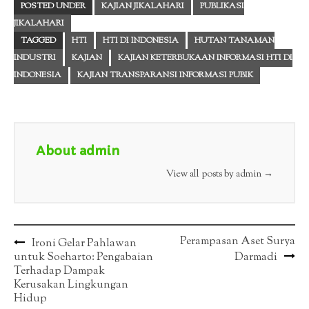
POSTED UNDER
KAJIAN JIKALAHARI
PUBLIKASI
JIKALAHARI
TAGGED
HTI
HTI DI INDONESIA
HUTAN TANAMAN
INDUSTRI
KAJIAN
KAJIAN KETERBUKAAN INFORMASI HTI DI
INDONESIA
KAJIAN TRANSPARANSI INFORMASI PUBIK
About admin
View all posts by admin
→
Post
Perampasan Aset Surya
Ironi Gelar Pahlawan
untuk Soeharto: Pengabaian
Darmadi
navigation
Terhadap Dampak
Kerusakan Lingkungan
Hidup