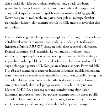
data spasial dan izin perusahaan terbatas hanya pada lembaga
pemerintah dan pelaku industri, sementara publik dan organisasi
masyarakat sipil hanya mendapat format non-interaktif (jpg/pdf).
Ketimpangan ini melemahkan partisipasi publik, memperlambat
penegakan hukum, dan memperburuk konflik antara masyarakat dan
perusahaan.
Dari analisis regulasi dan putusan sengketa informasi, terlihat adanya
ketidaksinkronan antara mandat Undang-Undang Keterbukaan
Informasi Publik (UU KIP) dengan kebijakan sektoral kehutanan.
Komisi Informasi (KI) memiliki kewenangan untuk memutus
sengketa, tetapi implementasinya sering terhambat oleh lemahnya
kepatuhan badan publik, serta tidak adanya mekanisme sanksi efektif
bagi pelanggar putusan KI. Kebijakan sektoral seperti PermenLHK
No. 18/2018 memang mengatur layanan informasi publik kehutanan,
namun secara substansi masih membuka ruang pengecualian yang luas
terhadap data yang seharusnya bersifat terbuka termasuk dokumen
izin, peta spasial, dan hasil pengawasan. Di sisi lain, Keputusan
Menteri LHK No. 399/2024 tentang standar penyebarluasan
informasi geospasial justru berpotensi mempersempit akses publik
terhadap data spasial dalam format terbuka, karena menempatkan
kontrol utama pada lembaga teknis dan bukan pada prinsip