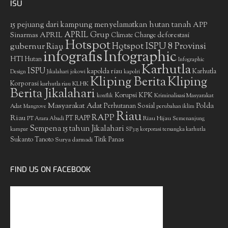
ISU
15 pejuang dari kampung menyelamatkan hutan tanah
APP
APRIL Grup
Sinarmas
APRIL
deforestasi
Climate Change
Hotspot
gubernur Riau
Hotspot ISPU 8 Provinsi
infografis
Infographic
HTI
Hutan
Infographic
Karhutla
ISPU
kapolda riau
Karhutla
Design
Jikalahari
jokowi
kapolri
Kliping Berita
Kliping
Korporasi
KLHK
karhutla riau
Berita Jikalahari
Korupsi
KPK
Kriminalisasi Masyarakat
konflik
Masyarakat Adat
Polda
Perhutanan Sosial
Adat
Mangrove
perubahan iklim
Riau
RAPP
Riau
PT RAPP
Riau Hijau
PT Arara Abadi
Semenanjung
Sempena 15 tahun Jikalahari
kampar
SP3 15 korporasi tersangka karhutla
Sukanto Tanoto
Surya darmadi
Titik Panas
FIND US ON FACEBOOK