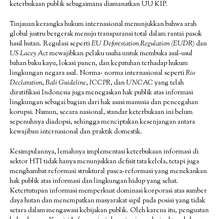
keterbukaan publik sebagaimana diamanatkan UU KIP.
Tinjauan kerangka hukum internasional menunjukkan bahwa arah
global justru bergerak menuju transparansi total dalam rantai pasok
hasil hutan. Regulasi seperti
EU Deforestation Regulation (EUDR)
dan
US Lacey Act
mewajibkan pelaku usaha untuk membuka asal-usul
bahan baku kayu, lokasi panen, dan kepatuhan terhadap hukum
lingkungan negara asal. Norma- norma internasional seperti
Rio
Declaration
,
Bali Guideline
,
ICCPR
, dan
UNCAC
yang telah
diratifikasi Indonesia juga menegaskan hak publik atas informasi
lingkungan sebagai bagian dari hak asasi manusia dan pencegahan
korupsi. Namun, secara nasional, standar keterbukaan ini belum
sepenuhnya diadopsi, sehingga menciptakan kesenjangan antara
kewajiban internasional dan praktik domestik.
Kesimpulannya, lemahnya implementasi keterbukaan informasi di
sektor HTI tidak hanya menunjukkan defisit tata kelola, tetapi juga
menghambat reformasi struktural pasca-reformasi yang menekankan
hak publik atas informasi dan lingkungan hidup yang sehat.
Ketertutupan informasi memperkuat dominasi korporasi atas sumber
daya hutan dan menempatkan masyarakat sipil pada posisi yang tidak
setara dalam mengawasi kebijakan publik. Oleh karena itu, penguatan