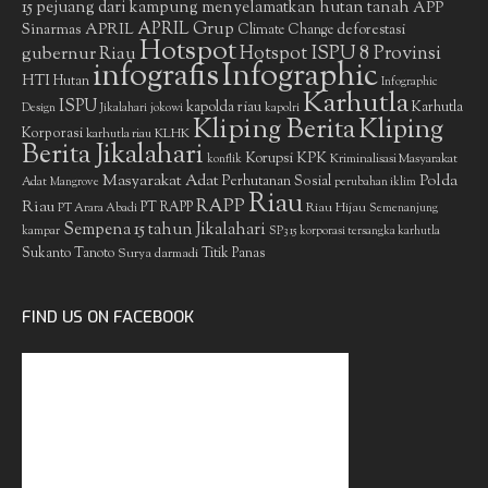
15 pejuang dari kampung menyelamatkan hutan tanah
APP
APRIL Grup
Sinarmas
APRIL
deforestasi
Climate Change
Hotspot
gubernur Riau
Hotspot ISPU 8 Provinsi
infografis
Infographic
HTI
Hutan
Infographic
Karhutla
ISPU
kapolda riau
Karhutla
Design
Jikalahari
jokowi
kapolri
Kliping Berita
Kliping
Korporasi
KLHK
karhutla riau
Berita Jikalahari
Korupsi
KPK
Kriminalisasi Masyarakat
konflik
Masyarakat Adat
Polda
Perhutanan Sosial
Adat
Mangrove
perubahan iklim
Riau
RAPP
Riau
PT RAPP
Riau Hijau
PT Arara Abadi
Semenanjung
Sempena 15 tahun Jikalahari
kampar
SP3 15 korporasi tersangka karhutla
Sukanto Tanoto
Surya darmadi
Titik Panas
FIND US ON FACEBOOK