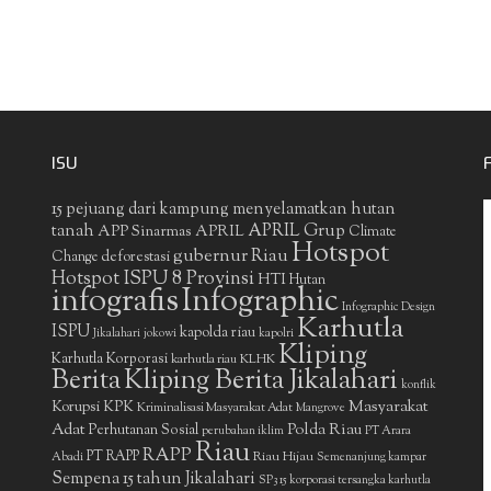
ISU
15 pejuang dari kampung menyelamatkan hutan
APRIL Grup
tanah
APP Sinarmas
APRIL
Climate
Hotspot
gubernur Riau
deforestasi
Change
Hotspot ISPU 8 Provinsi
HTI
Hutan
infografis
Infographic
Infographic Design
Karhutla
ISPU
kapolda riau
Jikalahari
jokowi
kapolri
Kliping
Karhutla Korporasi
KLHK
karhutla riau
Berita
Kliping Berita Jikalahari
konflik
Masyarakat
Korupsi
KPK
Kriminalisasi Masyarakat Adat
Mangrove
Adat
Polda Riau
Perhutanan Sosial
perubahan iklim
PT Arara
Riau
RAPP
PT RAPP
Riau Hijau
Abadi
Semenanjung kampar
Sempena 15 tahun Jikalahari
SP3 15 korporasi tersangka karhutla