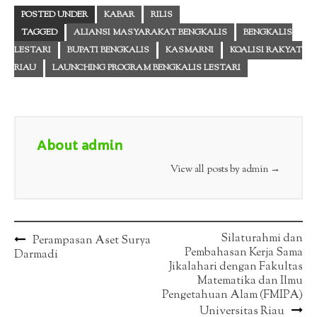
POSTED UNDER
KABAR
RILIS
TAGGED
ALIANSI MASYARAKAT BENGKALIS
BENGKALIS
LESTARI
BUPATI BENGKALIS
KASMARNI
KOALISI RAKYAT
RIAU
LAUNCHING PROGRAM BENGKALIS LESTARI
About admin
View all posts by admin
→
Post
Silaturahmi dan
Perampasan Aset Surya
Pembahasan Kerja Sama
Darmadi
navigation
Jikalahari dengan Fakultas
Matematika dan Ilmu
Pengetahuan Alam (FMIPA)
Universitas Riau