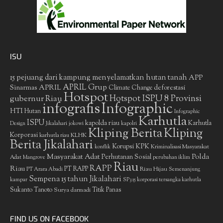
ISU
15 pejuang dari kampung menyelamatkan hutan tanah
APP
APRIL Grup
Sinarmas
APRIL
deforestasi
Climate Change
Hotspot
gubernur Riau
Hotspot ISPU 8 Provinsi
infografis
Infographic
HTI
Hutan
Infographic
Karhutla
ISPU
kapolda riau
Karhutla
Design
Jikalahari
jokowi
kapolri
Kliping Berita
Kliping
Korporasi
KLHK
karhutla riau
Berita Jikalahari
Korupsi
KPK
Kriminalisasi Masyarakat
konflik
Masyarakat Adat
Polda
Perhutanan Sosial
Adat
Mangrove
perubahan iklim
Riau
RAPP
Riau
PT RAPP
Riau Hijau
PT Arara Abadi
Semenanjung
Sempena 15 tahun Jikalahari
kampar
SP3 15 korporasi tersangka karhutla
Sukanto Tanoto
Surya darmadi
Titik Panas
FIND US ON FACEBOOK