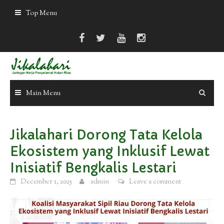
Skip
Top Menu
to
content
Main Menu
Jikalahari Dorong Tata Kelola
Ekosistem yang Inklusif Lewat
Inisiatif Bengkalis Lestari
December 1, 2025
admin
Leave a comment