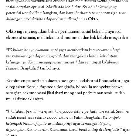
meningkatkan produktivitas ekonomi dan memastikan skema perhutanan
sosial berjalan optimal. Masih ada lebih dari 80 ribu hektare yang
potensial untuk dikembangkan, dan kami berharap percepatan izin serta
dukungan produktivitas dapat diwujudkan,”
jelas Okto.
Okto juga menegaskan bahwa perhutanan sosial bukan hanya soal
ekonomi semata, melainkan soal rasa aman dan hak kelola masyarakat.
“PS bukan hanya ekonomi, tapi juga memberikan ketenteraman bagi
masyarakat agar dapat mengolah dan mengakses lahan kehidupan
keluarganya. Kami mengapresiasi inisiatif dan semangat kolaborasi
Pemkab Bengkalis,”
tambahnya.
Komitmen pemerintah daerah mengenai kolaborasi lintas sektor juga
ditegaskan Kepala Bappeda Bengkalis, Rinto. Ia menyebut bahwa
sebagian rekomendasi Jikalahari mengenai perhutanan sosial sudah
mulai ditindaklanjuti.
“Jikalahari pernah mengusulkan 3.000 hektare perhutanan sosial. Saat ini
sudah terealisasi sekitar 1.000 hektare di Pulau Bengkalis. Kelompok-
kelompok binaan juga terus didampingi agar semangat PS yang
digaungkan Kementerian Kehutanan betul-betul hidup di Bengkalis,”
ujar