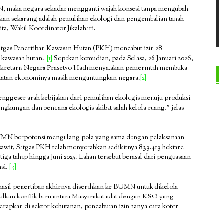
N, maka negara sekadar mengganti wajah konsesi tanpa mengubah
kan sekarang adalah pemulihan ekologi dan pengembalian tanah
ta, Wakil Koordinator Jikalahari.
Satgas Penertiban Kawasan Hutan (PKH) mencabut izin 28
n kawasan hutan.
[1]
Sepekan kemudian, pada Selasa, 26 Januari 2026,
ekretaris Negara Prasetyo Hadi menyatakan pemerintah membuka
iatan ekonominya masih menguntungkan negara.
[2]
ggeser arah kebijakan dari pemulihan ekologis menuju produksi
ingkungan dan bencana ekologis akibat salah kelola ruang,” jelas
 BUMN berpotensi mengulang pola yang sama dengan pelaksanaan
sawit, Satgas PKH telah menyerahkan sedikitnya 833.413 hektare
iga tahap hingga Juni 2025. Lahan tersebut berasal dari penguasaan
nsi.
[3]
sil penertiban akhirnya diserahkan ke BUMN untuk dikelola
bulkan konflik baru antara Masyarakat adat dengan KSO yang
erapkan di sektor kehutanan, pencabutan izin hanya cara kotor