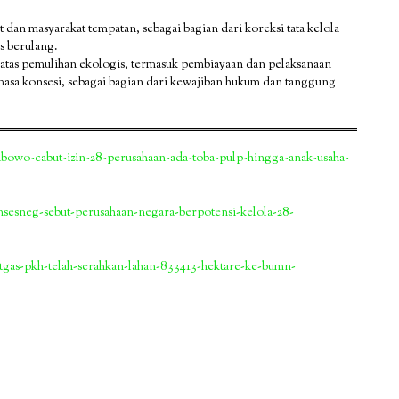
 dan masyarakat tempatan, sebagai bagian dari koreksi tata kelola
s berulang.
tas pemulihan ekologis, termasuk pembiayaan dan pelaksanaan
masa konsesi, sebagai bagian dari kewajiban hukum dan tanggung
abowo-cabut-izin-28-perusahaan-ada-toba-pulp-hingga-anak-usaha-
esneg-sebut-perusahaan-negara-berpotensi-kelola-28-
atgas-pkh-telah-serahkan-lahan-833413-hektare-ke-bumn-