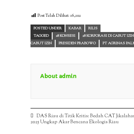
Post Telah Dilihat:
16,102
POSTED UNDER
KABAR
RILIS
TAGGED
28 KONSESI
28 KORPORASI DI CABUT IZIN
CABUT IZIN
PRESIDEN PRABOWO
PT AGRINAS PA
About admin
Post
DAS Riau di Titik Kritis: Bedah CAT Jikalaha
2025 Ungkap Akar Bencana Ekologis Riau
navigation