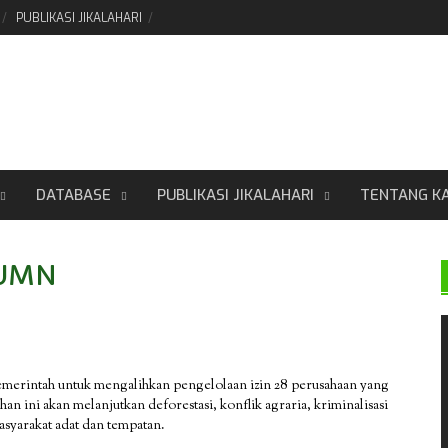
PUBLIKASI JIKALAHARI
DATABASE
PUBLIKASI JIKALAHARI
TENTANG K
BUMN
emerintah untuk mengalihkan pengelolaan izin 28 perusahaan yang
n ini akan melanjutkan deforestasi, konflik agraria, kriminalisasi
asyarakat adat dan tempatan.