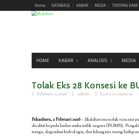
Skip
Home
DATABASE
KABAR
MEDIA
TENTANG KAMI
to
content
HOME
KABAR
ANALISIS
MEDIA
Tolak Eks 28 Konsesi ke 
February 2, 2026
admin
Leave a comment
Pekanbaru, 2 Februari 2026
– Jikalahari menolak rencana p
dicabut kepada badan usaha milik negara (BUMN). Pengaliha
warga, degradasi hidrologis, dan hilangnya ruang hidup m