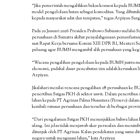
“Jika pemerintah mengalihkan bekas konsesi kepada BUM
model pengelolaan hutan sebagai komoditas. Yang dibutuh
kepada masyarakat adat dan tempatan,” tegas Arpiyan Sargi
Pada 20 Januari 2026 Presiden Prabowo Subianto melalui 
perusahaan di Sumatra akibat penyalahgunaan pemanfaata
saat Rapat Kerja bersama Komisi XIII DPR RI, Menteri S
peluang agar BUMN mengambil alih perusahaan yang keg
“Wacana pengalihan pengelolaan kepada BUMN justru men
ekonomi, padahal dasar pencabutan izin adalah kerusakan l
Arpiyan.
Jikalahari menilai rencana pengalihan 28 perusahaan ke
penertiban Satgas PKH di sektor sawit. Dalam penertiban 
lahan kepada PT Agrinas Palma Nusantara (Persero) dalam t
kembali ratusan perusahaan dan tersebar di berbagai provi
“Dari pengalaman Satgas PKH menunjukkan bahwa lahan ha
ulang. Ini jelas tidak menjawab akar persoalan dan menim
ditunjuk oleh PT Agrinas. Kalau pendekatan yang sama dit
negara untuk menguasai lahan,” kata Arpiyan