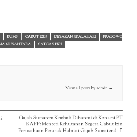
BUMN
CABUT IZIN
DESAKAN JIKALAHARI
PRABOWO
LMA NUSANTARA
SATGAS PKH
View all posts by admin
→
Gajah Sumatera Kembali Dibantai di Konsesi PT
ri
RAPP: Menteri Kehutanan Segera Cabut Izin
Perusahaan Perusak Habitat Gajah Sumatera!