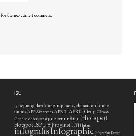
 for the next time I comment.
ISU
15 pejuang dari kampung menyelamatkan hutan
APRIL Grup
tanah
APP Sinarmas
APRIL
Climate
Hotspot
gubernur Riau
deforestasi
Change
Hotspot ISPU 8 Provinsi
HTI
Hutan
infografis
Infographic
Infographic Design