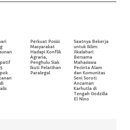
hari
Perkuat Posisi
Saatnya Bekerja
g
Masyarakat
untuk Iklim:
sunan
Hadapi Konflik
Jikalahari
Agraria,
Bersama
ipatif
Penghulu Siak
Mahasiswa
 5
Ikuti Pelatihan
Pecinta Alam
pok
Paralegal
dan Komunitas
tanan
Seni Soroti
di
Ancaman
lis
Karhutla di
Tengah Godzilla
El Nino