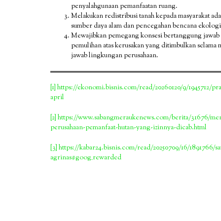
penyalahgunaan pemanfaatan ruang.
Melakukan redistribusi tanah kepada masyarakat adat
sumber daya alam dan pencegahan bencana ekologi
Mewajibkan pemegang konsesi bertanggung jawab a
pemulihan atas kerusakan yang ditimbulkan selama 
jawab lingkungan perusahaan.
[1]
https://ekonomi.bisnis.com/read/20260120/9/1945712/pr
april
[2]
https://www.sabangmeraukenews.com/berita/31676/mens
perusahaan-pemanfaat-hutan-yang-izinnya-dicab.html
[3]
https://kabar24.bisnis.com/read/20250709/16/1891766/s
agrinas#goog_rewarded