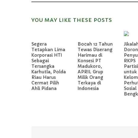
YOU MAY LIKE THESE POSTS
Segera
Bocah 12 Tahun
Jikala
Tetapkan Lima
Tewas Diserang
Doron
Korporasi HTI
Harimau di
Penyu
Sebagai
Konsesi PT
RKPS
Tersangka
Madukoro,
Partis
Karhutla, Polda
APRIL Grup
untuk
Riau Harus
Milik Orang
Kelom
Cermat Pilih
Terkaya di
Perhu
Ahli Pidana
Indonesia
Sosial 
Bengka