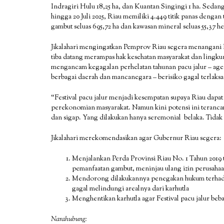
Indragiri Hulu 18,25 ha, dan Kuantan Singingi 1 ha. Seda
hingga 20 Juli 2025, Riau memiliki 4.449 titik panas dengan t
gambut seluas 695,72 ha dan kawasan mineral seluas 55,37 he
Jikalahari mengingatkan Pemprov Riau segera menangani K
tiba datang merampas hak kesehatan masyarakat dan lingkun
mengancam kegagalan perhelatan tahunan pacu jalur – a
berbagai daerah dan mancanegara – berisiko gagal terlaksa
“Festival pacu jalur menjadi kesempatan supaya Riau dapa
perekonomian masyarakat. Namun kini potensi ini teranca
dan sigap. Yang dilakukan hanya seremonial belaka. Tidak
Jikalahari merekomendasikan agar Gubernur Riau segera:
Menjalankan Perda Provinsi Riau No. 1 Tahun 2019
pemanfaatan gambut, meninjau ulang izin perusaha
Mendorong dilakukannya penegakan hukum terhadap 
gagal melindungi arealnya dari karhutla
Menghentikan karhutla agar Festival pacu jalur beba
Narahubung: