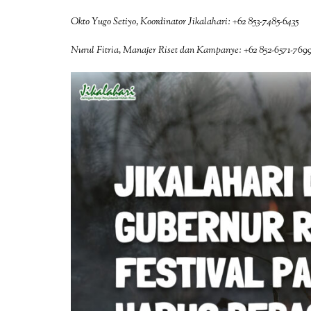
Okto Yugo Setiyo, Koordinator Jikalahari: +62 853-7485-6435
Nurul Fitria, Manajer Riset dan Kampanye: +62 852-6571-769