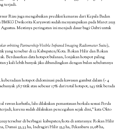
g terjadi.
rnur Riau juga mengabaikan prediksi kemarau dari Kepala Badan
la BMKG Dwikorita Karyawati sudah menyampaikan pada Maret 2025
 Agustus. Mestinya peringatan ini menjadi dasar bagi Gubri untuk
olar orbiting Partnership-Visible Infrared Imaging Radiometer Suite
),
titik yang tersebar di 12 Kabupaten/Kota. Rokan Hilir dan Rokan
. Berdasarkan data hotspot bulanan, lonjakan hotspot paling
katan 5 kali lebih banyak jika dibandingkan dengan bulan sebelumnya
t, keberadaan hotspot didominasi pada kawasan gambut dalam (> 4
banyak 367 titik atau sebesar 17% dari total hotspot, 143 titik berada
l rawan karhutla, lalu dilakukan pemantauan berkala sesuai Perda
 terjadi, karena sudah dilakukan pencegahan sejak dini,” kata Okto
li 2025 tersebar di berbagai kabupaten/kota di antaranya: Rokan Hilir
a, Dumai 35,33 ha, Indragiri Hilir 25,5 ha, Pekanbaru 21,08 ha,