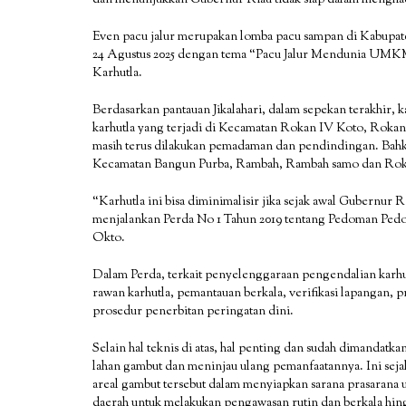
Even pacu jalur merupakan lomba pacu sampan di Kabupate
24 Agustus 2025 dengan tema “Pacu Jalur Mendunia UMKM S
Karhutla.
Berdasarkan pantauan Jikalahari, dalam sepekan terakhir, k
karhutla yang terjadi di Kecamatan Rokan IV Koto, Rokan
masih terus dilakukan pemadaman dan pendindingan. Bahk
Kecamatan Bangun Purba, Rambah, Rambah samo dan Rok
“Karhutla ini bisa diminimalisir jika sejak awal Gubernur
menjalankan Perda No 1 Tahun 2019 tentang Pedoman Ped
Okto.
Dalam Perda, terkait penyelenggaraan pengendalian karhutl
rawan karhutla, pemantauan berkala, verifikasi lapangan, 
prosedur penerbitan peringatan dini.
Selain hal teknis di atas, hal penting dan sudah dimandatk
lahan gambut dan meninjau ulang pemanfaatannya. Ini seja
areal gambut tersebut dalam menyiapkan sarana prasarana 
daerah untuk melakukan pengawasan rutin dan berkala hi