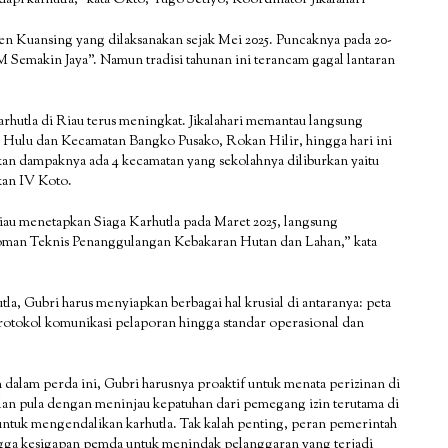
n Kuansing yang dilaksanakan sejak Mei 2025. Puncaknya pada 20-
emakin Jaya”. Namun tradisi tahunan ini terancam gagal lantaran
arhutla di Riau terus meningkat. Jikalahari memantau langsung
 Hulu dan Kecamatan Bangko Pusako, Rokan Hilir, hingga hari ini
an dampaknya ada 4 kecamatan yang sekolahnya diliburkan yaitu
an IV Koto.
 Riau menetapkan Siaga Karhutla pada Maret 2025, langsung
oman Teknis Penanggulangan Kebakaran Hutan dan Lahan,” kata
a, Gubri harus menyiapkan berbagai hal krusial di antaranya: peta
protokol komunikasi pelaporan hingga standar operasional dan
an dalam perda ini, Gubri harusnya proaktif untuk menata perizinan di
lan pula dengan meninjau kepatuhan dari pemegang izin terutama di
untuk mengendalikan karhutla. Tak kalah penting, peran pemerintah
ngga kesigapan pemda untuk menindak pelanggaran yang terjadi