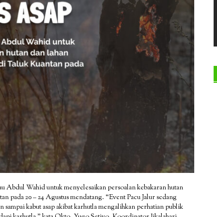
au Abdul Wahid untuk menyelesaikan persoalan kebakaran hutan
uantan pada 20 – 24 Agustus mendatang. “Event Pacu Jalur sedang
n sampai kabut asap akibat karhutla mengalihkan perhatian publik
pi karhutla,” kata Okto, Yugo Setiyo, Koordinator Jikalahari