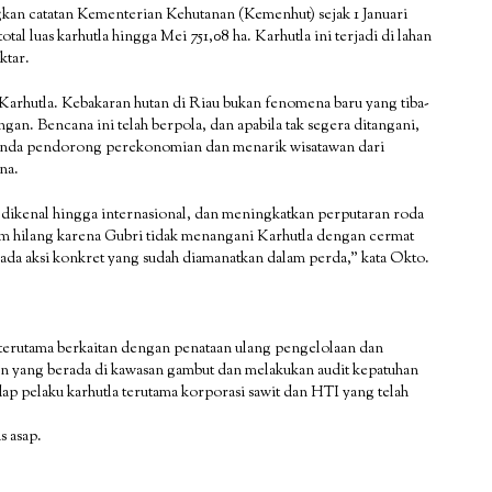
ngkan catatan Kementerian Kehutanan (Kemenhut) sejak 1 Januari
otal luas karhutla hingga Mei 751,08 ha. Karhutla ini terjadi di lahan
ktar.
arhutla. Kebakaran hutan di Riau bukan fenomena baru yang tiba-
gan. Bencana ini telah berpola, dan apabila tak segera ditangani,
genda pendorong perekonomian dan menarik wisatawan dari
na.
t dikenal hingga internasional, dan meningkatkan perputaran roda
m hilang karena Gubri tidak menangani Karhutla dengan cermat
 ada aksi konkret yang sudah diamanatkan dalam perda,” kata Okto.
 terutama berkaitan dengan penataan ulang pengelolaan dan
an yang berada di kawasan gambut dan melakukan audit kepatuhan
pelaku karhutla terutama korporasi sawit dan HTI yang telah
s asap.