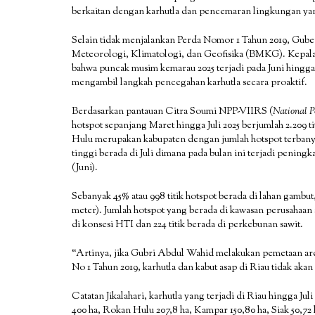
berkaitan dengan karhutla dan pencemaran lingkungan yan
Selain tidak menjalankan Perda Nomor 1 Tahun 2019, Gube
Meteorologi, Klimatologi, dan Geofisika (BMKG). Kepa
bahwa puncak musim kemarau 2025 terjadi pada Juni hingga
mengambil langkah pencegahan karhutla secara proaktif.
Berdasarkan pantauan Citra Soumi NPP-VIIRS (
National P
hotspot sepanjang Maret hingga Juli 2025 berjumlah 2.209 
Hulu merupakan kabupaten dengan jumlah hotspot terbanyak
tinggi berada di Juli dimana pada bulan ini terjadi pening
(Juni).
Sebanyak 45% atau 998 titik hotspot berada di lahan gambu
meter). Jumlah hotspot yang berada di kawasan perusahaan se
di konsesi HTI dan 224 titik berada di perkebunan sawit.
“Artinya, jika Gubri Abdul Wahid melakukan pemetaan area
No 1 Tahun 2019, karhutla dan kabut asap di Riau tidak akan
Catatan Jikalahari, karhutla yang terjadi di Riau hingga Ju
400 ha, Rokan Hulu 207,8 ha, Kampar 150,80 ha, Siak 50,72 h