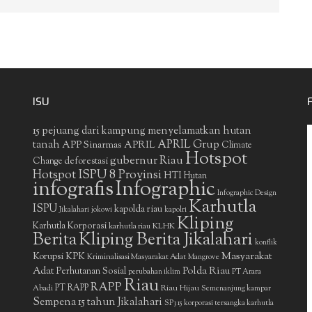
ISU
15 pejuang dari kampung menyelamatkan hutan
APRIL Grup
tanah
APP Sinarmas
APRIL
Climate
Hotspot
gubernur Riau
deforestasi
Change
Hotspot ISPU 8 Provinsi
HTI
Hutan
infografis
Infographic
Infographic Design
Karhutla
ISPU
kapolda riau
Jikalahari
jokowi
kapolri
Kliping
Karhutla Korporasi
KLHK
karhutla riau
Berita
Kliping Berita Jikalahari
konflik
Masyarakat
Korupsi
KPK
Kriminalisasi Masyarakat Adat
Mangrove
Adat
Polda Riau
Perhutanan Sosial
perubahan iklim
PT Arara
Riau
RAPP
PT RAPP
Riau Hijau
Abadi
Semenanjung kampar
Sempena 15 tahun Jikalahari
SP3 15 korporasi tersangka karhutla