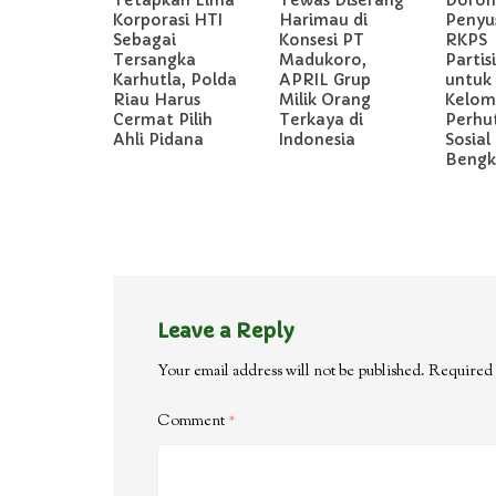
Tetapkan Lima
Tewas Diserang
Doron
Korporasi HTI
Harimau di
Penyu
Sebagai
Konsesi PT
RKPS
Tersangka
Madukoro,
Partis
Karhutla, Polda
APRIL Grup
untuk
Riau Harus
Milik Orang
Kelom
Cermat Pilih
Terkaya di
Perhu
Ahli Pidana
Indonesia
Sosial 
Bengka
Leave a Reply
Your email address will not be published.
Required 
Comment
*