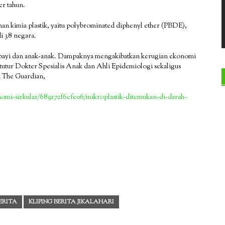
er tahun.
ahan kimia plastik, yaitu polybrominated diphenyl ether (PBDE),
i 38 negara.
a bayi dan anak-anak. Dampaknya mengakibatkan kerugian ekonomi
 tutur Dokter Spesialis Anak dan Ahli Epidemiologi sekaligus
ri The Guardian,
nomi-sirkular/689172f6efe06/mikroplastik-ditemukan-di-darah-
BERITA
KLIPING BERITA JIKALAHARI