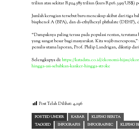
triliun atau sekitar Rp24.585 triliun (kurs Rp16.390/US$) p
Jumlah kerugian tersebut baru mencakup akibat dari tiga b
bisphenol A (BPA), dan di-ethylhexyl phthalate (DEHP), d
“Dampaknya paling terasa pada populasi rentan, terutam
yang sangat besar bagi masyarakat. Kita wajib merespons,”
penulis utama laporan, Prof. Philip Landrigan, dikutip da
Selengkapya di:
https://katadata.co.id/ekonomi-hijau/eko
hingga-asi-sebabkan-kanker-hingga-stroke
Post Telah Dilihat:
4,196
POSTED UNDER
KABAR
KLIPING BERITA
TAGGED
INFOGRAFIS
INFOGRAPHIC
KLIPING 