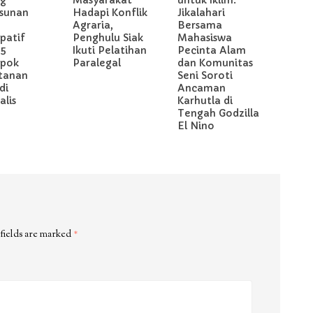
g
Masyarakat
untuk Iklim:
sunan
Hadapi Konflik
Jikalahari
Agraria,
Bersama
ipatif
Penghulu Siak
Mahasiswa
 5
Ikuti Pelatihan
Pecinta Alam
pok
Paralegal
dan Komunitas
tanan
Seni Soroti
di
Ancaman
lis
Karhutla di
Tengah Godzilla
El Nino
fields are marked
*