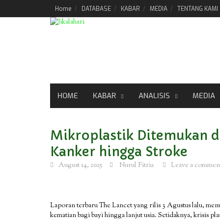
Skip
Home
DATABASE
KABAR
MEDIA
TENTANG KAMI
to
content
HOME
KABAR
ANALISIS
MEDIA
Mikroplastik Ditemukan d
Kanker hingga Stroke
August 14, 2025
Nurul Fitria
Leave a commen
Laporan terbaru The Lancet yang rilis 3 Agustus lalu, men
kematian bagi bayi hingga lanjut usia. Setidaknya, krisis p