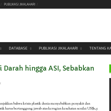
PUBLIKASI JIKALAHARI
DATABASE
PUBLIKASI JIKALAHARI
TENTANG K
i Darah hingga ASI, Sebabkan
t
unjukkan bahwa krisis plastik dunia menyebabkan penyakit dan
lastik harus bertanggung jawab atas kerugian kesehatan senilai US$1,5