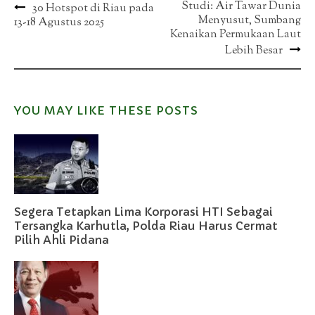
Post
Studi: Air Tawar Dunia
30 Hotspot di Riau pada
Menyusut, Sumbang
13-18 Agustus 2025
navigation
Kenaikan Permukaan Laut
Lebih Besar
YOU MAY LIKE THESE POSTS
Segera Tetapkan Lima Korporasi HTI Sebagai
Tersangka Karhutla, Polda Riau Harus Cermat
Pilih Ahli Pidana