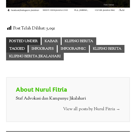
Post Telah Dilihat:
5,091
POSTED UNDER
KABAR
KLIPING BERITA
TAGGED
INFOGRAFIS
INFOGRAPHIC
KLIPING BERITA
KLIPING BERITA JIKALAHARI
About Nurul Fitria
Staf Advokasi dan Kampanye Jikalahari
View all posts by Nurul Fitria
→