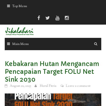
Skip
Top Menu
to
content
Main Menu
Kebakaran Hutan Mengancam
Pencapaian Target FOLU Net
Sink 2030
August 20, 2025
Nurul Fitria
Leave a comment