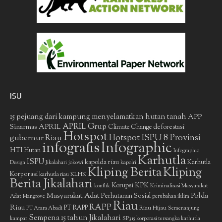
ISU
15 pejuang dari kampung menyelamatkan hutan tanah
APP
APRIL Grup
Sinarmas
APRIL
deforestasi
Climate Change
Hotspot
gubernur Riau
Hotspot ISPU 8 Provinsi
infografis
Infographic
HTI
Hutan
Infographic
Karhutla
ISPU
kapolda riau
Karhutla
Design
Jikalahari
jokowi
kapolri
Kliping Berita
Kliping
Korporasi
KLHK
karhutla riau
Berita Jikalahari
Korupsi
KPK
Kriminalisasi Masyarakat
konflik
Masyarakat Adat
Polda
Perhutanan Sosial
Adat
Mangrove
perubahan iklim
Riau
RAPP
Riau
PT RAPP
Riau Hijau
PT Arara Abadi
Semenanjung
Sempena 15 tahun Jikalahari
kampar
SP3 15 korporasi tersangka karhutla