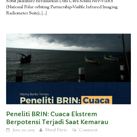
Sobat Jikalahari! Berdasarkan Data Citra Soumi NPP-VIIRS
(National Polar orbiting Partnership-Visible Infrared Imaging
Radiometer Suite),
[…]
Peneliti BRIN: Cuaca Ekstrem
Berpotensi Terjadi Saat Kemarau
June 20, 2025
Nurul Fitria
Comment