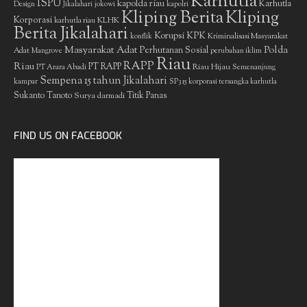
Karhutla
ISPU
kapolda riau
Karhutla
Design
Jikalahari
jokowi
kapolri
Kliping Berita
Kliping
Korporasi
KLHK
karhutla riau
Berita Jikalahari
Korupsi
KPK
Kriminalisasi Masyarakat
konflik
Masyarakat Adat
Polda
Perhutanan Sosial
Adat
Mangrove
perubahan iklim
Riau
RAPP
Riau
PT RAPP
Riau Hijau
PT Arara Abadi
Semenanjung
Sempena 15 tahun Jikalahari
kampar
SP3 15 korporasi tersangka karhutla
Sukanto Tanoto
Surya darmadi
Titik Panas
FIND US ON FACEBOOK