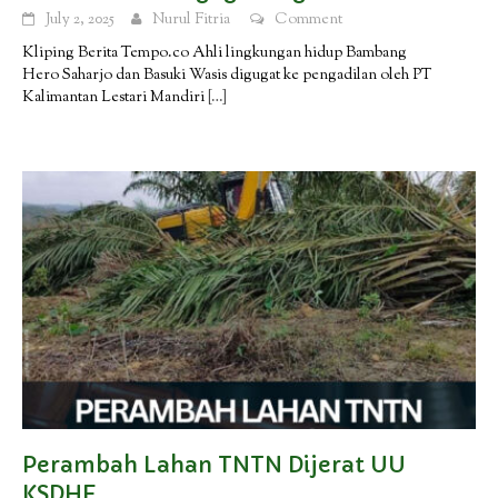
July 2, 2025
Nurul Fitria
Comment
Kliping Berita Tempo.co Ahli lingkungan hidup Bambang
Hero Saharjo dan Basuki Wasis digugat ke pengadilan oleh PT
Kalimantan Lestari Mandiri
[…]
Perambah Lahan TNTN Dijerat UU
KSDHE