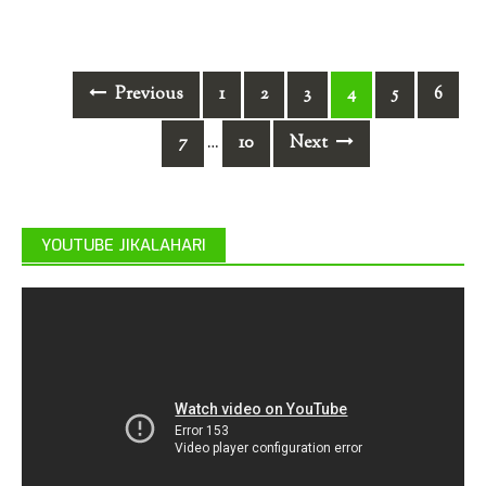
Posts
Previous
1
2
3
4
5
6
navigation
7
10
Next
…
YOUTUBE JIKALAHARI