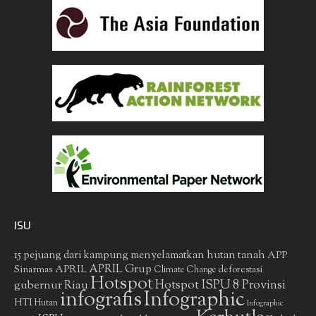
ISU
15 pejuang dari kampung menyelamatkan hutan tanah
APP
APRIL Grup
Sinarmas
APRIL
deforestasi
Climate Change
Hotspot
gubernur Riau
Hotspot ISPU 8 Provinsi
infografis
Infographic
HTI
Hutan
Infographic