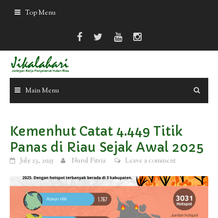
Skip
Top Menu
to
content
Main Menu
Kemenhut Catat 4.449 Titik
Panas di Riau Sejak Awal 2025
July 23, 2025
Nurul Fitria
Leave a comment