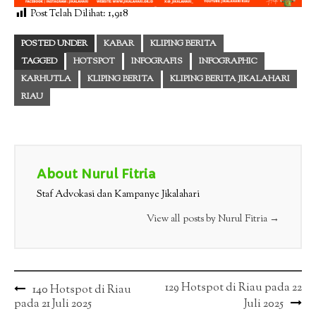
Post Telah Dilihat:
1,918
POSTED UNDER
KABAR
KLIPING BERITA
TAGGED
HOTSPOT
INFOGRAFIS
INFOGRAPHIC
KARHUTLA
KLIPING BERITA
KLIPING BERITA JIKALAHARI
RIAU
About Nurul Fitria
Staf Advokasi dan Kampanye Jikalahari
View all posts by Nurul Fitria
→
Post
129 Hotspot di Riau pada 22
140 Hotspot di Riau
pada 21 Juli 2025
Juli 2025
navigation