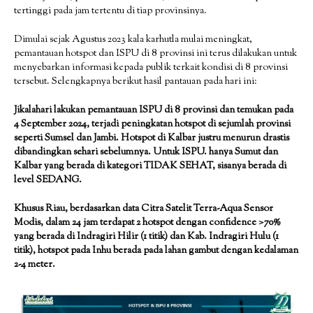
tertinggi pada jam tertentu di tiap provinsinya.
Dimulai sejak Agustus 2023 kala karhutla mulai meningkat,
pemantauan hotspot dan ISPU di 8 provinsi ini terus dilakukan untuk
menyebarkan informasi kepada publik terkait kondisi di 8 provinsi
tersebut. Selengkapnya berikut hasil pantauan pada hari ini:
Jikalahari lakukan pemantauan ISPU di 8 provinsi dan temukan pada
4 September 2024, terjadi peningkatan hotspot di sejumlah provinsi
seperti Sumsel dan Jambi. Hotspot di Kalbar justru menurun drastis
dibandingkan sehari sebelumnya. Untuk ISPU. hanya Sumut dan
Kalbar yang berada di kategori TIDAK SEHAT, sisanya berada di
level SEDANG.
Khusus Riau, berdasarkan data Citra Satelit Terra-Aqua Sensor
Modis, dalam 24 jam terdapat 2 hotspot dengan confidence >70%
yang berada di Indragiri Hilir (1 titik) dan Kab. Indragiri Hulu (1
titik), hotspot pada Inhu berada pada lahan gambut dengan kedalaman
2-4 meter.