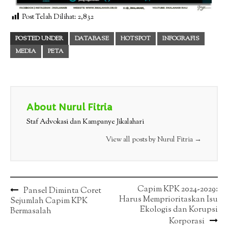
Post Telah Dilihat:
2,832
POSTED UNDER
DATABASE
HOTSPOT
INFOGRAFIS
MEDIA
PETA
About Nurul Fitria
Staf Advokasi dan Kampanye Jikalahari
View all posts by Nurul Fitria
→
Post
Capim KPK 2024-2029:
Pansel Diminta Coret
Harus Memprioritaskan Isu
Sejumlah Capim KPK
navigation
Ekologis dan Korupsi
Bermasalah
Korporasi