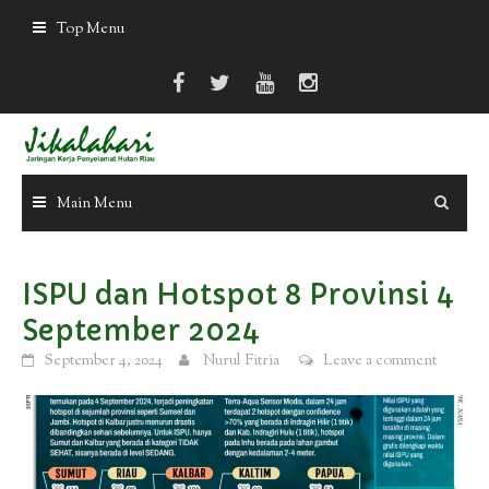
Skip
Top Menu
to
content
Main Menu
ISPU dan Hotspot 8 Provinsi 4
September 2024
September 4, 2024
Nurul Fitria
Leave a comment