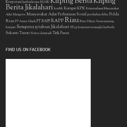
Kliping Berita
Kliping
Korporasi
KLHK
karhutla riau
Berita Jikalahari
Korupsi
KPK
Kriminalisasi Masyarakat
konflik
Masyarakat Adat
Polda
Perhutanan Sosial
Adat
Mangrove
perubahan iklim
Riau
RAPP
Riau
PT RAPP
Riau Hijau
PT Arara Abadi
Semenanjung
Sempena 15 tahun Jikalahari
kampar
SP3 15 korporasi tersangka karhutla
Sukanto Tanoto
Surya darmadi
Titik Panas
FIND US ON FACEBOOK