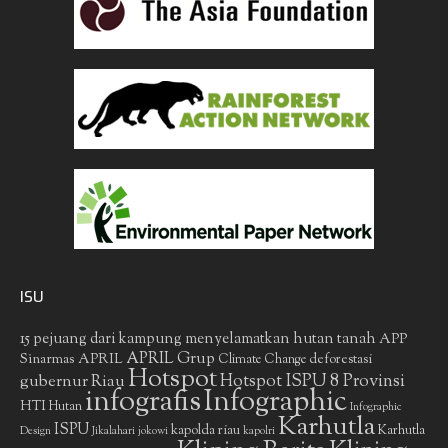
ISU
15 pejuang dari kampung menyelamatkan hutan tanah
APP
APRIL Grup
Sinarmas
APRIL
deforestasi
Climate Change
Hotspot
gubernur Riau
Hotspot ISPU 8 Provinsi
infografis
Infographic
HTI
Hutan
Infographic
Karhutla
ISPU
kapolda riau
Karhutla
Design
Jikalahari
jokowi
kapolri