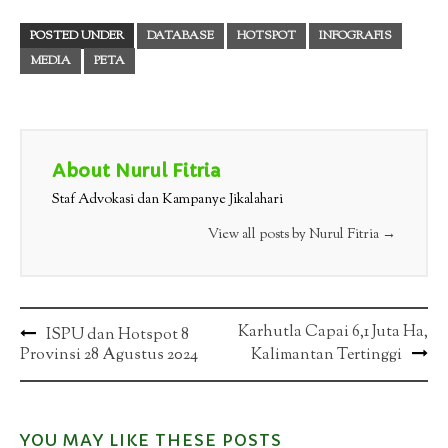
POSTED UNDER
DATABASE
HOTSPOT
INFOGRAFIS
MEDIA
PETA
About Nurul Fitria
Staf Advokasi dan Kampanye Jikalahari
View all posts by Nurul Fitria
→
Post
Karhutla Capai 6,1 Juta Ha,
ISPU dan Hotspot 8
Provinsi 28 Agustus 2024
Kalimantan Tertinggi
navigation
YOU MAY LIKE THESE POSTS