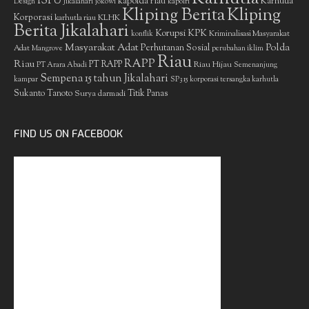
ISPU
kapolda riau
Karhutla
Design
Jikalahari
jokowi
kapolri
Kliping Berita
Kliping
Korporasi
KLHK
karhutla riau
Berita Jikalahari
Korupsi
KPK
Kriminalisasi Masyarakat
konflik
Masyarakat Adat
Polda
Perhutanan Sosial
Adat
Mangrove
perubahan iklim
Riau
RAPP
Riau
PT RAPP
Riau Hijau
PT Arara Abadi
Semenanjung
Sempena 15 tahun Jikalahari
kampar
SP3 15 korporasi tersangka karhutla
Sukanto Tanoto
Surya darmadi
Titik Panas
FIND US ON FACEBOOK