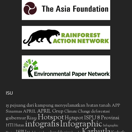
ISU
15 pejuang dari kampung menyelamatkan hutan tanah
APP
APRIL Grup
Sinarmas
APRIL
deforestasi
Climate Change
Hotspot
gubernur Riau
Hotspot ISPU 8 Provinsi
infografis
Infographic
HTI
Hutan
Infographic
Karhutla