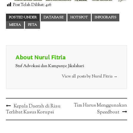
Post Telah Dilihat:
416
POSTED UNDER
DATABASE
HOTSPOT
INFOGRAFIS
MEDIA
PETA
About Nurul Fitria
Staf Advokasi dan Kampanye Jikalahari
View all posts by Nurul Fitria
→
Post
Tim Harus Menggunakan
Kepala Daerah di Riau
Terlibat Kasus Korupsi
Speedboat
navigation