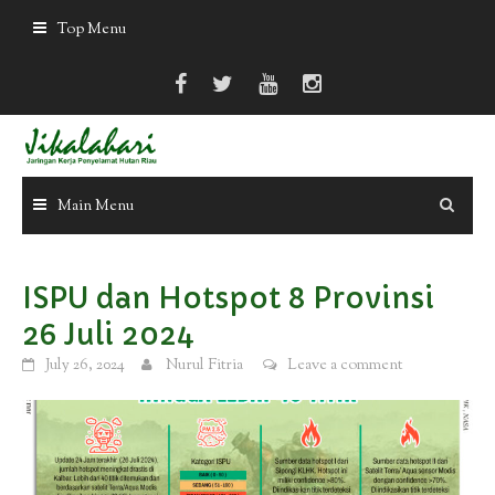
Skip
Top Menu
to
content
Main Menu
ISPU dan Hotspot 8 Provinsi
26 Juli 2024
July 26, 2024
Nurul Fitria
Leave a comment