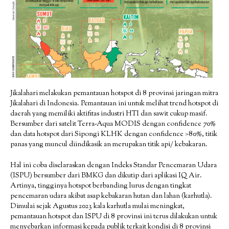
Jikalahari melakukan pemantauan hotspot di 8 provinsi jaringan mitra
Jikalahari di Indonesia. Pemantauan ini untuk melihat trend hotspot di
daerah yang memiliki aktifitas industri HTI dan sawit cukup masif.
Bersumber dari satelit Terra-Aqua MODIS dengan confidence 70%
dan data hotspot dari Sipongi KLHK dengan confidence >80%, titik
panas yang muncul diindikasik an merupakan titik api/ kebakaran.
Hal ini coba diselaraskan dengan Indeks Standar Pencemaran Udara
(ISPU) bersumber dari BMKG dan dikutip dari aplikasi IQ Air.
Artinya, tingginya hotspot berbanding lurus dengan tingkat
pencemaran udara akibat asap kebakaran hutan dan lahan (karhutla).
Dimulai sejak Agustus 2023 kala karhutla mulai meningkat,
pemantauan hotspot dan ISPU di 8 provinsi ini terus dilakukan untuk
menyebarkan informasi kepada publik terkait kondisi di 8 provinsi