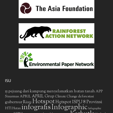
ISU
15 pejuang dari kampung menyelamatkan hutan tanah
APP
APRIL Grup
Sinarmas
APRIL
deforestasi
Climate Change
Hotspot
gubernur Riau
Hotspot ISPU 8 Provinsi
infografis
Infographic
HTI
Hutan
Infographic