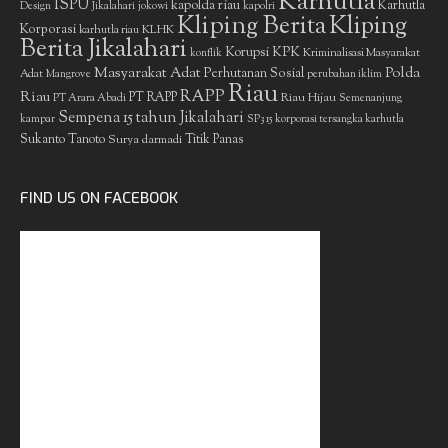
Karhutla
ISPU
kapolda riau
Karhutla
Design
Jikalahari
jokowi
kapolri
Kliping Berita
Kliping
Korporasi
KLHK
karhutla riau
Berita Jikalahari
Korupsi
KPK
Kriminalisasi Masyarakat
konflik
Masyarakat Adat
Polda
Perhutanan Sosial
Adat
Mangrove
perubahan iklim
Riau
RAPP
Riau
PT RAPP
Riau Hijau
PT Arara Abadi
Semenanjung
Sempena 15 tahun Jikalahari
kampar
SP3 15 korporasi tersangka karhutla
Sukanto Tanoto
Surya darmadi
Titik Panas
FIND US ON FACEBOOK