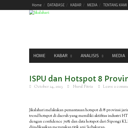
Skip
Home
DATABASE
KABAR
MEDIA
TENTANG KAMI
to
content
HOME
KABAR
ANALISIS
MEDIA
ISPU dan Hotspot 8 Provi
October 24, 2023
Nurul Fitria
Leave a comm
Jikalahari melakukan pemantauan hotspot di 8 provinsi jari
trend hotspot di daerah yang memiliki aktifitas industri 
dengan confidence 70% dan data hotspot dari Sipongi K
diindikasikan merupakan titik api/ kebakaran.