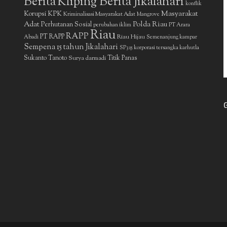
Berita
Kliping Berita Jikalahari
konflik
Masyarakat
Korupsi
KPK
Kriminalisasi Masyarakat Adat
Mangrove
Adat
Polda Riau
Perhutanan Sosial
perubahan iklim
PT Arara
Riau
RAPP
PT RAPP
Riau Hijau
Abadi
Semenanjung kampar
Sempena 15 tahun Jikalahari
SP3 15 korporasi tersangka karhutla
Sukanto Tanoto
Surya darmadi
Titik Panas