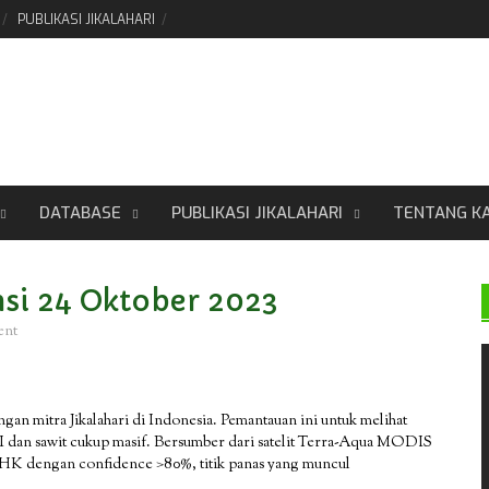
PUBLIKASI JIKALAHARI
DATABASE
PUBLIKASI JIKALAHARI
TENTANG K
nsi 24 Oktober 2023
ent
ngan mitra Jikalahari di Indonesia. Pemantauan ini untuk melihat
HTI dan sawit cukup masif. Bersumber dari satelit Terra-Aqua MODIS
LHK dengan confidence >80%, titik panas yang muncul