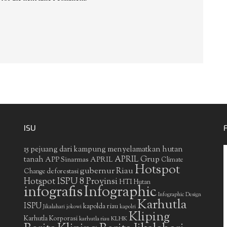
ISU
15 pejuang dari kampung menyelamatkan hutan
APRIL Grup
tanah
APP Sinarmas
APRIL
Climate
Hotspot
gubernur Riau
deforestasi
Change
Hotspot ISPU 8 Provinsi
HTI
Hutan
infografis
Infographic
Infographic Design
Karhutla
ISPU
kapolda riau
Jikalahari
jokowi
kapolri
Kliping
Karhutla Korporasi
KLHK
karhutla riau