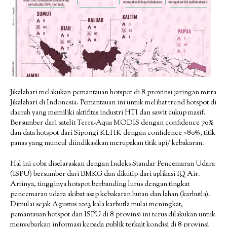
Jikalahari melakukan pemantauan hotspot di 8 provinsi jaringan mitra
Jikalahari di Indonesia. Pemantauan ini untuk melihat trend hotspot di
daerah yang memiliki aktifitas industri HTI dan sawit cukup masif.
Bersumber dari satelit Terra-Aqua MODIS dengan confidence 70%
dan data hotspot dari Sipongi KLHK dengan confidence >80%, titik
panas yang muncul diindikasikan merupakan titik api/ kebakaran.
Hal ini coba diselaraskan dengan Indeks Standar Pencemaran Udara
(ISPU) bersumber dari BMKG dan dikutip dari aplikasi IQ Air.
Artinya, tingginya hotspot berbanding lurus dengan tingkat
pencemaran udara akibat asap kebakaran hutan dan lahan (karhutla).
Dimulai sejak Agustus 2023 kala karhutla mulai meningkat,
pemantauan hotspot dan ISPU di 8 provinsi ini terus dilakukan untuk
menyebarkan informasi kepada publik terkait kondisi di 8 provinsi