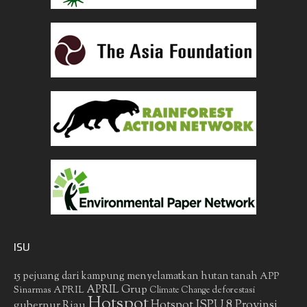
ISU
15 pejuang dari kampung menyelamatkan hutan tanah
APP
APRIL Grup
Sinarmas
APRIL
deforestasi
Climate Change
Hotspot
gubernur Riau
Hotspot ISPU 8 Provinsi