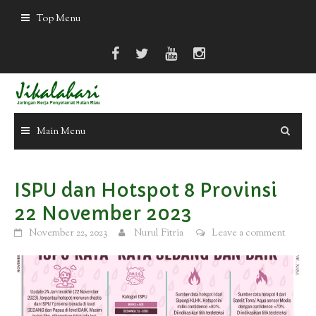
Skip
Top Menu
to
content
Main Menu
ISPU dan Hotspot 8 Provinsi
22 November 2023
November 22, 2023
Nurul Fitria
Leave a comment