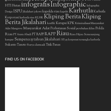
infografis
Infographic
HTI
Hutan
Infographic
Karhutla
ISPU
kapolda riau
Karhutla
Design
Jikalahari
jokowi
kapolri
Kliping Berita
Kliping
Korporasi
KLHK
karhutla riau
Berita Jikalahari
Korupsi
KPK
Kriminalisasi Masyarakat
konflik
Masyarakat Adat
Polda
Perhutanan Sosial
Adat
Mangrove
perubahan iklim
Riau
RAPP
Riau
PT RAPP
Riau Hijau
PT Arara Abadi
Semenanjung
Sempena 15 tahun Jikalahari
kampar
SP3 15 korporasi tersangka karhutla
Sukanto Tanoto
Surya darmadi
Titik Panas
FIND US ON FACEBOOK