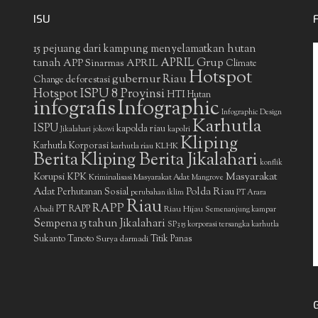
ISU
15 pejuang dari kampung menyelamatkan hutan
APRIL Grup
tanah
APP Sinarmas
APRIL
Climate
Hotspot
gubernur Riau
deforestasi
Change
Hotspot ISPU 8 Provinsi
HTI
Hutan
infografis
Infographic
Infographic Design
Karhutla
ISPU
kapolda riau
Jikalahari
jokowi
kapolri
Kliping
Karhutla Korporasi
KLHK
karhutla riau
Berita
Kliping Berita Jikalahari
konflik
Masyarakat
Korupsi
KPK
Kriminalisasi Masyarakat Adat
Mangrove
Adat
Polda Riau
Perhutanan Sosial
perubahan iklim
PT Arara
Riau
RAPP
PT RAPP
Riau Hijau
Abadi
Semenanjung kampar
Sempena 15 tahun Jikalahari
SP3 15 korporasi tersangka karhutla
Sukanto Tanoto
Surya darmadi
Titik Panas