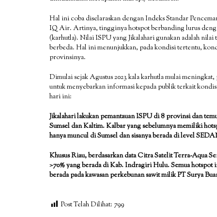
Hal ini coba diselaraskan dengan Indeks Standar Pencema
IQ Air. Artinya, tingginya hotspot berbanding lurus deng
(karhutla). Nilai ISPU yang Jikalahari gunakan adalah nila
berbeda. Hal ini menunjukkan, pada kondisi tertentu, kondi
provinsinya.
Dimulai sejak Agustus 2023 kala karhutla mulai meningkat,
untuk menyebarkan informasi kepada publik terkait kondisi
hari ini:
Jikalahari lakukan pemantauan ISPU di 8 provinsi dan temu
Sumsel dan Kaltim. Kalbar yang sebelumnya memiliki hot
hanya muncul di Sumsel dan sisanya berada di level SED
Khusus Riau, berdasarkan data Citra Satelit Terra-Aqua S
>70% yang berada di Kab. Indragiri Hulu. Semua hotspot i
berada pada kawasan perkebunan sawit milik PT Surya Bua
Post Telah Dilihat:
799