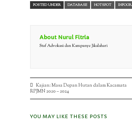
POSTED UNDER
DATABASE
HOTSPOT
INFOGR
About Nurul Fitria
Staf Advokasi dan Kampanye Jikalahari
Post
Kajian: Masa Depan Hutan dalam Kacamata
RPJMN 2020 – 2024
navigation
YOU MAY LIKE THESE POSTS