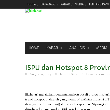
Skip
Home
DATABASE
KABAR
MEDIA
TENTANG KAMI
to
content
HOME
KABAR
ANALISIS
MEDIA
ISPU dan Hotspot 8 Provin
August 21, 2024
Nurul Fitria
Leave a commen
Jikalahari melakukan pemantauan hotspot di 8 provinsi jari
trend hotspot di daerah yang memiliki aktifitas industri 
dengan confidence 70% dan data hotspot dari Sipongi K
diindikasikan merupakan titik api/ kebakaran.