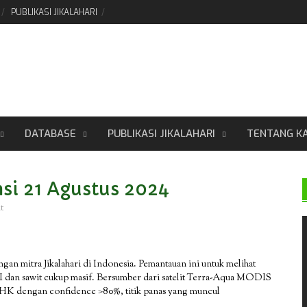
PUBLIKASI JIKALAHARI
DATABASE
PUBLIKASI JIKALAHARI
TENTANG K
si 21 Agustus 2024
t
ngan mitra Jikalahari di Indonesia. Pemantauan ini untuk melihat
HTI dan sawit cukup masif. Bersumber dari satelit Terra-Aqua MODIS
LHK dengan confidence >80%, titik panas yang muncul