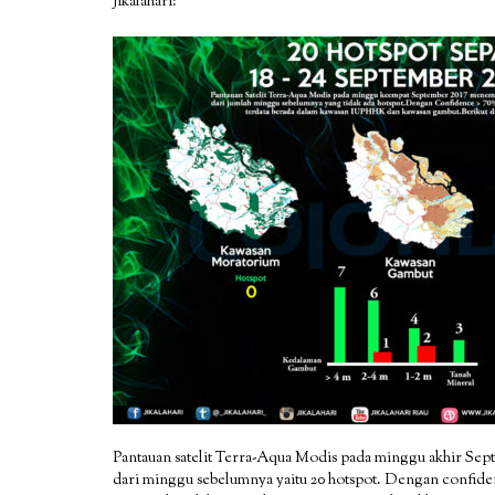
Jikalahari:
Pantauan satelit Terra-Aqua Modis pada minggu akhir Sep
dari minggu sebelumnya yaitu 20 hotspot. Dengan confidence