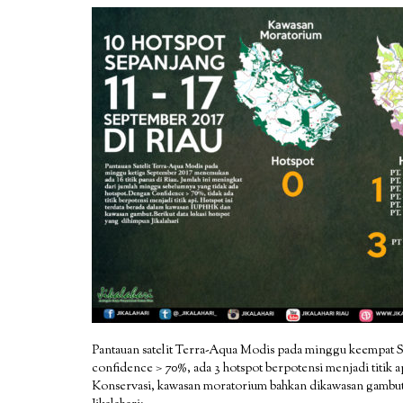
Pantauan satelit Terra-Aqua Modis pada minggu keempat 
confidence > 70%, ada 3 hotspot berpotensi menjadi titik 
Konservasi, kawasan moratorium bahkan dikawasan gambut d