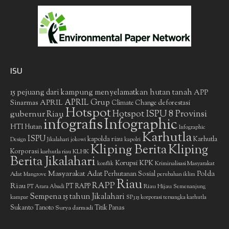
ISU
15 pejuang dari kampung menyelamatkan hutan tanah
APP
APRIL Grup
Sinarmas
APRIL
deforestasi
Climate Change
Hotspot
gubernur Riau
Hotspot ISPU 8 Provinsi
infografis
Infographic
HTI
Hutan
Infographic
Karhutla
ISPU
kapolda riau
Karhutla
Design
Jikalahari
jokowi
kapolri
Kliping Berita
Kliping
Korporasi
KLHK
karhutla riau
Berita Jikalahari
Korupsi
KPK
Kriminalisasi Masyarakat
konflik
Masyarakat Adat
Polda
Perhutanan Sosial
Adat
Mangrove
perubahan iklim
Riau
RAPP
Riau
PT RAPP
Riau Hijau
PT Arara Abadi
Semenanjung
Sempena 15 tahun Jikalahari
kampar
SP3 15 korporasi tersangka karhutla
Sukanto Tanoto
Surya darmadi
Titik Panas