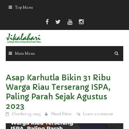
Skip
Top Menu
to
content
Main Menu
Asap Karhutla Bikin 31 Ribu
Warga Riau Terserang ISPA,
Paling Parah Sejak Agustus
2023
October 13, 2023
Nurul Fitria
Leave a comment