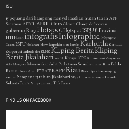
ISU
15 pejuang dari kampung menyelamatkan hutan tanah
APP
APRIL Grup
Sinarmas
APRIL
deforestasi
Climate Change
Hotspot
gubernur Riau
Hotspot ISPU 8 Provinsi
infografis
Infographic
HTI
Hutan
Infographic
Karhutla
ISPU
kapolda riau
Karhutla
Design
Jikalahari
jokowi
kapolri
Kliping Berita
Kliping
Korporasi
KLHK
karhutla riau
Berita Jikalahari
Korupsi
KPK
Kriminalisasi Masyarakat
konflik
Masyarakat Adat
Polda
Perhutanan Sosial
Adat
Mangrove
perubahan iklim
Riau
RAPP
Riau
PT RAPP
Riau Hijau
PT Arara Abadi
Semenanjung
Sempena 15 tahun Jikalahari
kampar
SP3 15 korporasi tersangka karhutla
Sukanto Tanoto
Surya darmadi
Titik Panas
FIND US ON FACEBOOK