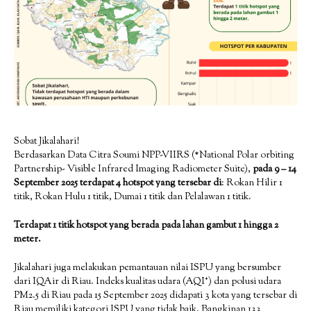
Sobat Jikalahari!
Berdasarkan Data Citra Soumi NPP-VIIRS (*National Polar orbiting
Partnership- Visible Infrared Imaging Radiometer Suite),
pada 9 – 14
September 2025 terdapat 4 hotspot yang tersebar di
: Rokan Hilir 1
titik, Rokan Hulu 1 titik, Dumai 1 titik dan Pelalawan 1 titik.
Terdapat 1 titik hotspot yang berada pada lahan gambut 1 hingga 2
meter.
Jikalahari juga melakukan pemantauan nilai ISPU yang bersumber
dari IQAir di Riau. Indeks kualitas udara (AQI⁺) dan polusi udara
PM2.5 di Riau pada 15 September 2025 didapati 3 kota yang tersebar di
Riau memiliki kategori ISPU yang tidak baik. Bangkinan 133