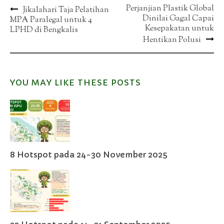
Post
Perjanjian Plastik Global
Jikalahari Taja Pelatihan
Dinilai Gagal Capai
MPA Paralegal untuk 4
navigation
Kesepakatan untuk
LPHD di Bengkalis
Hentikan Polusi
YOU MAY LIKE THESE POSTS
8 Hotspot pada 24-30 November 2025