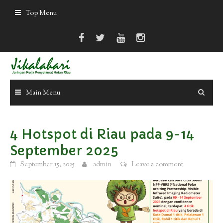
Skip
Top Menu
to
content
Main Menu
4 Hotspot di Riau pada 9-14
September 2025
September 15, 2025
admin
Leave a comment