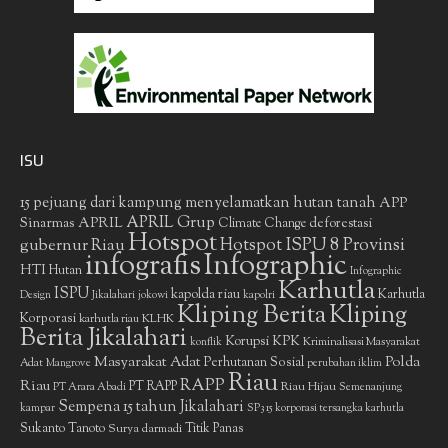
ISU
15 pejuang dari kampung menyelamatkan hutan tanah
APP
APRIL Grup
Sinarmas
APRIL
deforestasi
Climate Change
Hotspot
gubernur Riau
Hotspot ISPU 8 Provinsi
infografis
Infographic
HTI
Hutan
Infographic
Karhutla
ISPU
kapolda riau
Karhutla
Design
Jikalahari
jokowi
kapolri
Kliping Berita
Kliping
Korporasi
KLHK
karhutla riau
Berita Jikalahari
Korupsi
KPK
Kriminalisasi Masyarakat
konflik
Masyarakat Adat
Polda
Perhutanan Sosial
Adat
Mangrove
perubahan iklim
Riau
RAPP
Riau
PT RAPP
Riau Hijau
PT Arara Abadi
Semenanjung
Sempena 15 tahun Jikalahari
kampar
SP3 15 korporasi tersangka karhutla
Sukanto Tanoto
Surya darmadi
Titik Panas