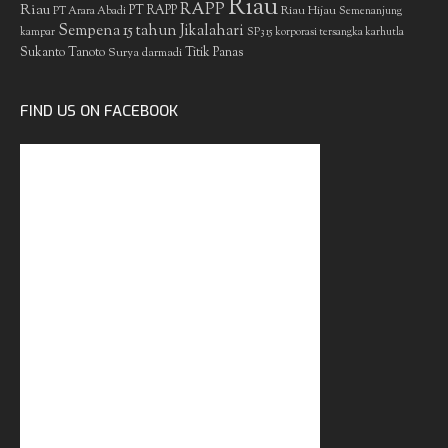
Riau
RAPP
Riau
PT RAPP
Riau Hijau
PT Arara Abadi
Semenanjung
Sempena 15 tahun Jikalahari
kampar
SP3 15 korporasi tersangka karhutla
Sukanto Tanoto
Surya darmadi
Titik Panas
FIND US ON FACEBOOK