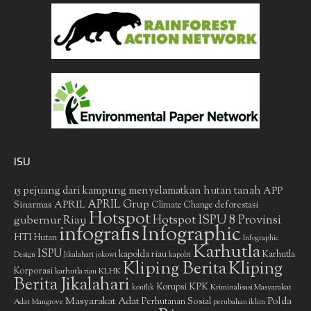
ISU
15 pejuang dari kampung menyelamatkan hutan tanah
APP
APRIL Grup
Sinarmas
APRIL
deforestasi
Climate Change
Hotspot
gubernur Riau
Hotspot ISPU 8 Provinsi
infografis
Infographic
HTI
Hutan
Infographic
Karhutla
ISPU
kapolda riau
Karhutla
Design
Jikalahari
jokowi
kapolri
Kliping Berita
Kliping
Korporasi
KLHK
karhutla riau
Berita Jikalahari
Korupsi
KPK
Kriminalisasi Masyarakat
konflik
Masyarakat Adat
Polda
Perhutanan Sosial
Adat
Mangrove
perubahan iklim