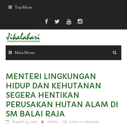
Skip
Top Menu
to
content
Main Menu
MENTERI LINGKUNGAN
HIDUP DAN KEHUTANAN
SEGERA HENTIKAN
PERUSAKAN HUTAN ALAM DI
SM BALAI RAJA
August 24, 2015
admin
Leave a comment