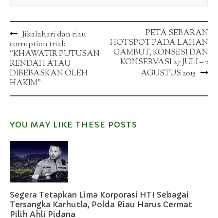
Post
PETA SEBARAN
Jikalahari dan riau
HOTSPOT PADA LAHAN
corruption trial:
navigation
GAMBUT, KONSESI DAN
“KHAWATIR PUTUSAN
KONSERVASI 27 JULI – 2
RENDAH ATAU
DIBEBASKAN OLEH
AGUSTUS 2015
HAKIM”
YOU MAY LIKE THESE POSTS
Segera Tetapkan Lima Korporasi HTI Sebagai
Tersangka Karhutla, Polda Riau Harus Cermat
Pilih Ahli Pidana