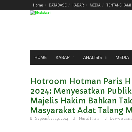
Skip
Home
DATABASE
KABAR
MEDIA
TENTANG KAMI
to
content
HOME
KABAR
ANALISIS
MEDIA
Hotroom Hotman Paris Hu
2024: Menyesatkan Publik
Majelis Hakim Bahkan Ta
Masyarakat Adat Talang 
September 19, 2024
Nurul Fitria
Leave a co