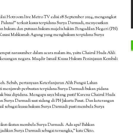
enilai Hotroom live Metro TV edisi 18 September 2024, mengangkat
 Pidana?” terkait kasus terpidana Surya Darmadi, menyesatkan
ngan hukum dan putusan hukum majelis hakim Pengadilan Negeri (PN)
dan Kasasi Mahkamah Agung yang menghukum terpidana Surya
mpat narasumber dalam acara malam itu, yaitu Chairul Huda Ahli
 keuangan negara. Maqdir Ismail Kuasa Hukum Peninjauan Kembali
h. Sebab, pertanyaan Keterlanjuran Alih Fungsi Lahan
pasti menjawab perbuatan terpidana Surya Darmadi bukan pidana
dak bisa dipidana. Mengapa saya bilang pasti? Karena Chairul Huda
n Surya Darmadi saat sidang di PN Jakarta Pusat. Dan keterangan
mail sebagai kuasa hukum Surya Darmadi pasti membela Surya
 ikut-ikutan membela Surya Darmadi. Ada apa? Bahkan
adikan Surya Darmadi sebagai tersangka,” kata Okto.