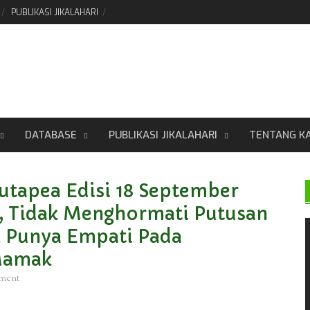
PUBLIKASI JIKALAHARI
DATABASE
PUBLIKASI JIKALAHARI
TENTANG K
tapea Edisi 18 September
, Tidak Menghormati Putusan
k Punya Empati Pada
Mamak
mment