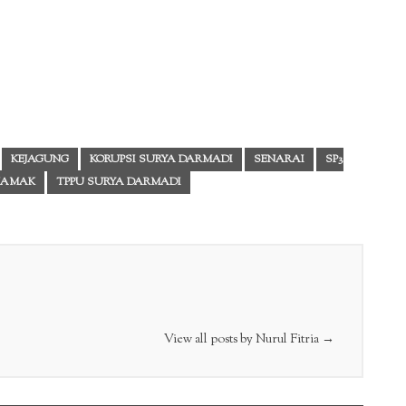
KEJAGUNG
KORUPSI SURYA DARMADI
SENARAI
SP3
MAMAK
TPPU SURYA DARMADI
View all posts by Nurul Fitria
→