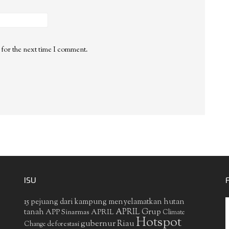
 for the next time I comment.
ISU
15 pejuang dari kampung menyelamatkan hutan
APRIL Grup
tanah
APP Sinarmas
APRIL
Climate
Hotspot
gubernur Riau
deforestasi
Change