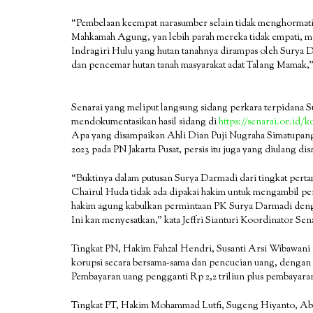
“Pembelaan keempat narasumber selain tidak menghormati
Mahkamah Agung, yan lebih parah mereka tidak empati, m
Indragiri Hulu yang hutan tanahnya dirampas oleh Surya 
dan pencemar hutan tanah masyarakat adat Talang Mamak,”
Senarai yang meliput langsung sidang perkara terpidana Su
mendokumentasikan hasil sidang di
https://senarai.or.id/
Apa yang disampaikan Ahli Dian Puji Nugraha Simatupang
2023 pada PN Jakarta Pusat, persis itu juga yang diulang
“Buktinya dalam putusan Surya Darmadi dari tingkat perta
Chairul Huda tidak ada dipakai hakim untuk mengambil p
hakim agung kabulkan permintaan PK Surya Darmadi dengan
Ini kan menyesatkan,” kata Jeffri Sianturi Koordinator Sen
Tingkat PN, Hakim Fahzal Hendri, Susanti Arsi Wibawa
korupsi secara bersama-sama dan pencucian uang, dengan h
Pembayaran uang pengganti Rp 2,2 triliun plus pembayaran
Tingkat PT, Hakim Mohammad Lutfi, Sugeng Hiyanto, Abdu