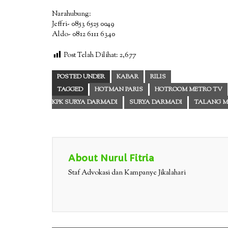
Narahubung:
Jeffri- 0853 6525 0049
Aldo- 0812 6111 6340
Post Telah Dilihat:
2,677
POSTED UNDER
KABAR
RILIS
TAGGED
HOTMAN PARIS
HOTROOM METRO TV
KPK SURYA DARMADI
SURYA DARMADI
TALANG 
About Nurul Fitria
Staf Advokasi dan Kampanye Jikalahari