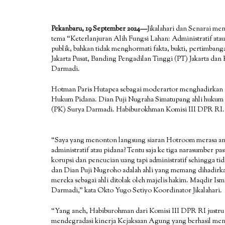
Pekanbaru, 19 September 2024—
Jikalahari dan Senarai m
tema “Keterlanjuran Alih Fungsi Lahan: Administratif atau
publik, bahkan tidak menghormati fakta, bukti, pertimba
Jakarta Pusat, Banding Pengadilan Tinggi (PT) Jakarta 
Darmadi.
Hotman Paris Hutapea sebagai moderartor menghadirkan e
Hukum Pidana. Dian Puji Nugraha Simatupang ahli hukum
(PK) Surya Darmadi. Habiburokhman Komisi III DPR RI.
“Saya yang menonton langsung siaran Hotroom merasa ane
administratif atau pidana? Tentu saja ke tiga narasumber 
korupsi dan pencucian uang tapi administratif sehingga ti
dan Dian Puji Nugroho adalah ahli yang memang dihadirka
mereka sebagai ahli ditolak oleh majelis hakim. Maqdir Is
Darmadi,” kata Okto Yugo Setiyo Koordinator Jikalahari.
“Yang aneh, Habiburohman dari Komisi III DPR RI justru
mendegradasi kinerja Kejaksaan Agung yang berhasil menj