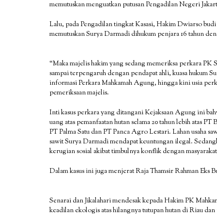
memutuskan menguatkan putusan Pengadilan Negeri Jakarta
Lalu, pada Pengadilan tingkat Kasasi, Hakim Dwiarso budi 
memutuskan Surya Darmadi dihukum penjara 16 tahun denda
“Maka majelis hakim yang sedang memeriksa perkara PK 
sampai terpengaruh dengan pendapat ahli, kuasa hukum Sur
informasi Perkara Mahkamah Agung, hingga kini usia perka
pemeriksaan majelis.
Inti kasus perkara yang ditangani Kejaksaan Agung ini b
uang atas pemanfaatan hutan selama 20 tahun lebih atas 
PT Palma Satu dan PT Panca Agro Lestari. Lahan usaha sawi
sawit Surya Darmadi mendapat keuntungan ilegal. Sedangk
kerugian sosial akibat timbulnya konflik dengan masyarakat
Dalam kasus ini juga menjerat Raja Thamsir Rahman Eks Bu
Senarai dan Jikalahari mendesak kepada Hakim PK Mahk
keadilan ekologis atas hilangnya tutupan hutan di Riau d