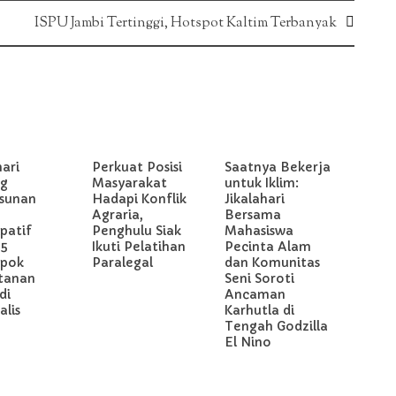
ISPU Jambi Tertinggi, Hotspot Kaltim Terbanyak
hari
Perkuat Posisi
Saatnya Bekerja
g
Masyarakat
untuk Iklim:
sunan
Hadapi Konflik
Jikalahari
Agraria,
Bersama
ipatif
Penghulu Siak
Mahasiswa
 5
Ikuti Pelatihan
Pecinta Alam
pok
Paralegal
dan Komunitas
tanan
Seni Soroti
di
Ancaman
lis
Karhutla di
Tengah Godzilla
El Nino