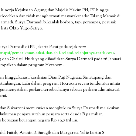
 kinerja Kejaksaan Agung dan Majelis Hakim PN, PT hingga
elecehkan dan tidak menghormati masyarakat adat Talang Mamak di
Darmadi. Surya Darmadi bukanlah korban, tapi perampas, perusak
 kata Okto Yugo Setiyo.
rya Darmadi di PN Jakarta Pusat pada sejak 2022
korupsi/pemeriksaan-saksi-dan-ahli-selesai-selanjutnya-terdakwa/
.
 dan Chairul Huda yang dihadirkan Surya Darmadi pada 26 Januari
 disampaikan dalam program Hotroom.
ma hingga kasasi, kesaksian Dian Puji Nugraha Simatupang dan
ertimbangan. Lalu dalam program Hotroom secara tendensius minta
 menyatakan perkara tersebut hanya sebatas perkara administrasi.
arai.
ni dan Sukartoni memutuskan menghukum Surya Darmadi melakukan
ukuman penjara 15 tahun penjara serta denda Rp 1 miliar.
 kerugian keuangan negara Rp 39,7 triliun.
l Fattah, Anthin R Saragih dan Margareta Yulie Bartin S