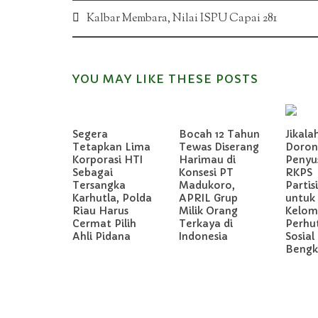
Post
Kalbar Membara, Nilai ISPU Capai 281
navigation
YOU MAY LIKE THESE POSTS
Segera
Bocah 12 Tahun
Jikala
Tetapkan Lima
Tewas Diserang
Doron
Korporasi HTI
Harimau di
Penyu
Sebagai
Konsesi PT
RKPS
Tersangka
Madukoro,
Partis
Karhutla, Polda
APRIL Grup
untuk
Riau Harus
Milik Orang
Kelom
Cermat Pilih
Terkaya di
Perhu
Ahli Pidana
Indonesia
Sosial 
Bengka