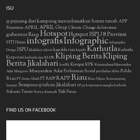
ISU
15 pejuang dari kampung menyelamatkan hutan tanah
APP
APRIL Grup
Sinarmas
APRIL
deforestasi
Climate Change
Hotspot
gubernur Riau
Hotspot ISPU 8 Provinsi
infografis
Infographic
HTI
Hutan
Infographic
Karhutla
ISPU
kapolda riau
Karhutla
Design
Jikalahari
jokowi
kapolri
Kliping Berita
Kliping
Korporasi
KLHK
karhutla riau
Berita Jikalahari
Korupsi
KPK
Kriminalisasi Masyarakat
konflik
Masyarakat Adat
Polda
Perhutanan Sosial
Adat
Mangrove
perubahan iklim
Riau
RAPP
Riau
PT RAPP
Riau Hijau
PT Arara Abadi
Semenanjung
Sempena 15 tahun Jikalahari
kampar
SP3 15 korporasi tersangka karhutla
Sukanto Tanoto
Surya darmadi
Titik Panas
FIND US ON FACEBOOK