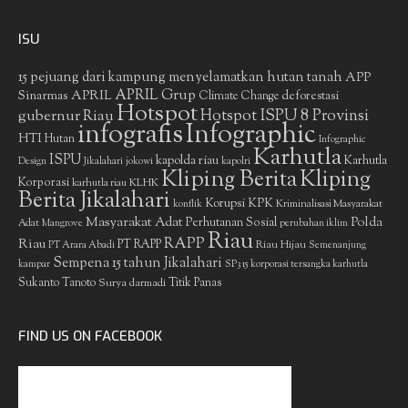
ISU
15 pejuang dari kampung menyelamatkan hutan tanah
APP
APRIL Grup
Sinarmas
APRIL
deforestasi
Climate Change
Hotspot
gubernur Riau
Hotspot ISPU 8 Provinsi
infografis
Infographic
HTI
Hutan
Infographic
Karhutla
ISPU
kapolda riau
Karhutla
Design
Jikalahari
jokowi
kapolri
Kliping Berita
Kliping
Korporasi
KLHK
karhutla riau
Berita Jikalahari
Korupsi
KPK
Kriminalisasi Masyarakat
konflik
Masyarakat Adat
Polda
Perhutanan Sosial
Adat
Mangrove
perubahan iklim
Riau
RAPP
Riau
PT RAPP
Riau Hijau
PT Arara Abadi
Semenanjung
Sempena 15 tahun Jikalahari
kampar
SP3 15 korporasi tersangka karhutla
Sukanto Tanoto
Surya darmadi
Titik Panas
FIND US ON FACEBOOK