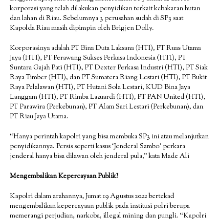
korporasi yang telah dilakukan penyidikan terkait kebakaran hutan
dan lahan di Riau. Sebelumnya 3 perusahan sudah di SP3 saat
Kapolda Riau masih dipimpin oleh Brigjen Dolly.
Korporasinya adalah PT Bina Duta Laksana (HTI), PT Ruas Utama
Jaya (HTI), PT Perawang Sukses Perkasa Indonesia (HTI), PT
Suntara Gajah Pati (HTI), PT Dexter Perkasa Industri (HTI), PT Siak
Raya Timber (HTI), dan PT Sumatera Riang Lestari (HTI), PT Bukit
Raya Pelalawan (HTI), PT Hutani Sola Lestari, KUD Bina Jaya
Langgam (HTI), PT Rimba Lazuardi (HTI), PT PAN United (HTI),
PT Parawira (Perkebunan), PT Alam Sari Lestari (Perkebunan), dan
PT Riau Jaya Utama.
“Hanya perintah kapolri yang bisa membuka SP3 ini atau melanjutkan
penyidikannya. Persis seperti kasus ‘Jenderal Sambo’ perkara
jenderal hanya bisa dilawan oleh jenderal pula,” kata Made Ali
Mengembalikan Kepercayaan Publik?
Kapolri dalam arahannya, Jumat 19 Agustus 2022 bertekad
mengembalikan kepercayaan publik pada institusi polri berupa
memerangi perjudian, narkoba, illegal mining dan pungli. “Kapolri