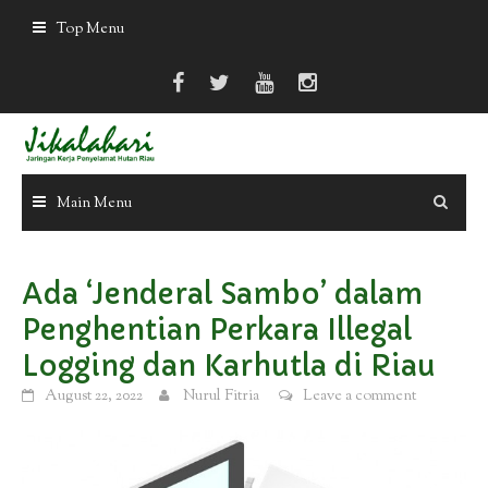
Skip
Top Menu
to
content
Main Menu
Ada ‘Jenderal Sambo’ dalam
Penghentian Perkara Illegal
Logging dan Karhutla di Riau
August 22, 2022
Nurul Fitria
Leave a comment