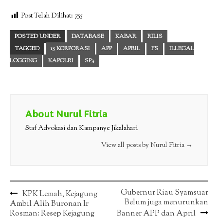
Post Telah Dilihat:
755
POSTED UNDER
DATABASE
KABAR
RILIS
TAGGED
15 KORPORASI
APP
APRIL
FS
ILLEGAL
LOGGING
KAPOLRI
SP3
About Nurul Fitria
Staf Advokasi dan Kampanye Jikalahari
View all posts by Nurul Fitria
→
Post
Gubernur Riau Syamsuar
KPK Lemah, Kejagung
Belum juga menurunkan
Ambil Alih Buronan Ir
navigation
Rosman: Resep Kejagung
Banner APP dan April