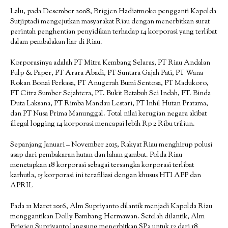
Lalu, pada Desember 2008, Brigjen Hadiatmoko pengganti Kapolda
Sutjiptadi mengejutkan masyarakat Riau dengan menerbitkan surat
perintah penghentian penyidikan terhadap 14 korporasi yang terlibat
dalam pembalakan liar di Riau.
Korporasinya adalah PT Mitra Kembang Selaras, PT Riau Andalan
Pulp & Paper, PT Arara Abadi, PT Suntara Gajah Pati, PT Wana
Rokan Bonai Perkasa, PT Anugerah Bumi Sentosa, PT Madukoro,
PT Citra Sumber Sejahtera, PT. Bukit Betabuh Sei Indah, PT. Binda
Duta Laksana, PT Rimba Mandau Lestari, PT Inhil Hutan Pratama,
dan PT Nusa Prima Manunggal. Total nilai kerugian negara akibat
illegal logging 14 korporasi mencapai lebih Rp 2 Ribu triliun.
Sepanjang Januari – November 2015, Rakyat Riau menghirup polusi
asap dari pembakaran hutan dan lahan gambut. Polda Riau
menetapkan 18 korporasi sebagai tersangka korporasi terlibat
karhutla, 15 korporasi ini terafiliasi dengan khusus HTI APP dan
APRIL
Pada 21 Maret 2016, Alm Supriyanto dilantik menjadi Kapolda Riau
menggantikan Dolly Bambang Hermawan. Setelah dilantik, Alm
Brigjen Supriyanto langsung menerbitkan SP3 untuk 12 dari 18