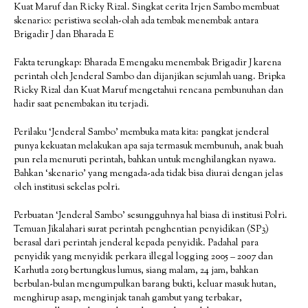
Kuat Maruf dan Ricky Rizal. Singkat cerita Irjen Sambo membuat
skenario: peristiwa seolah-olah ada tembak menembak antara
Brigadir J dan Bharada E
Fakta terungkap: Bharada E mengaku menembak Brigadir J karena
perintah oleh Jenderal Sambo dan dijanjikan sejumlah uang. Bripka
Ricky Rizal dan Kuat Maruf mengetahui rencana pembunuhan dan
hadir saat penembakan itu terjadi.
Perilaku ‘Jenderal Sambo’ membuka mata kita: pangkat jenderal
punya kekuatan melakukan apa saja termasuk membunuh, anak buah
pun rela menuruti perintah, bahkan untuk menghilangkan nyawa.
Bahkan ‘skenario’ yang mengada-ada tidak bisa diurai dengan jelas
oleh institusi sekelas polri.
Perbuatan ‘Jenderal Sambo’ sesungguhnya hal biasa di institusi Polri.
Temuan Jikalahari surat perintah penghentian penyidikan (SP3)
berasal dari perintah jenderal kepada penyidik. Padahal para
penyidik yang menyidik perkara illegal logging 2005 – 2007 dan
Karhutla 2019 bertungkus lumus, siang malam, 24 jam, bahkan
berbulan-bulan mengumpulkan barang bukti, keluar masuk hutan,
menghirup asap, menginjak tanah gambut yang terbakar,