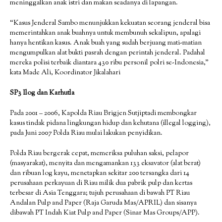
meninggalkan anak istri dan makan seadanya di lapangan.
“Kasus Jenderal Sambo menunjukkan kekuatan seorang jenderal bisa
memerintahkan anak buahnya untuk membunuh sekalipun, apalagi
hanya hentikan kasus. Anak buah yang sudah berjuang mati-matian
mengumpulkan alat bukti pasrah dengan perintah jenderal. Padahal
mereka polisi terbaik diantara 430 ribu personil polri se-Indonesia,”
kata Made Ali, Koordinator Jikalahari
SP3 Ilog dan Karhutla
Pada 2001 – 2006, Kapolda Riau Brigjen Sutjiptadi membongkar
kasus tindak pidana lingkungan hidup dan kehutana (illegal logging),
pada Juni 2007 Polda Riau mulai lakukan penyidikan.
Polda Riau bergerak cepat, memeriksa puluhan saksi, pelapor
(masyarakat), menyita dan mengamankan 133 eksavator (alat berat)
dan ribuan log kayu, menetapkan sekitar 200 tersangka dari 14
perusahaan perkayuan di Riau milik dua pabrik pulp dan kertas
terbesar di Asia Tenggara; tujuh perusahaan di bawah PT Riau
Andalan Pulp and Paper (Raja Garuda Mas/APRIL) dan sisanya
dibawah PT Indah Kiat Pulp and Paper (Sinar Mas Groups/APP).