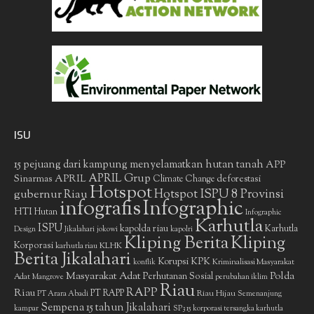
ISU
15 pejuang dari kampung menyelamatkan hutan tanah
APP
APRIL Grup
Sinarmas
APRIL
deforestasi
Climate Change
Hotspot
gubernur Riau
Hotspot ISPU 8 Provinsi
infografis
Infographic
HTI
Hutan
Infographic
Karhutla
ISPU
kapolda riau
Karhutla
Design
Jikalahari
jokowi
kapolri
Kliping Berita
Kliping
Korporasi
KLHK
karhutla riau
Berita Jikalahari
Korupsi
KPK
Kriminalisasi Masyarakat
konflik
Masyarakat Adat
Polda
Perhutanan Sosial
Adat
Mangrove
perubahan iklim
Riau
RAPP
Riau
PT RAPP
Riau Hijau
PT Arara Abadi
Semenanjung
Sempena 15 tahun Jikalahari
kampar
SP3 15 korporasi tersangka karhutla