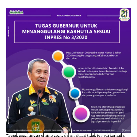
“Sejak 2022 hingga elnino 2023, dalam situasi tidak terjadi karhutla,