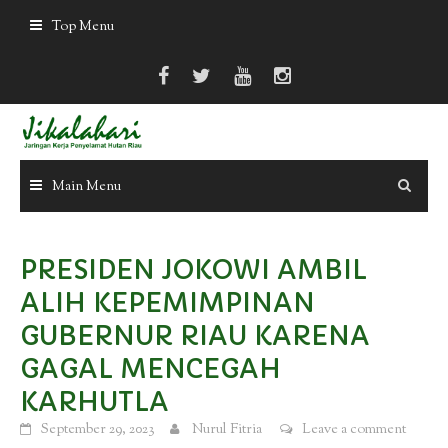
Skip
Top Menu
to
content
Main Menu
PRESIDEN JOKOWI AMBIL
ALIH KEPEMIMPINAN
GUBERNUR RIAU KARENA
GAGAL MENCEGAH
KARHUTLA
September 29, 2023
Nurul Fitria
Leave a comment