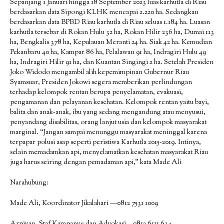
Sepanjang 1 Januari hingga 18 September 2023 luas karhutla di Riau
berdasarkan data Sipongi KLHK mencapai 2.220 ha. Sedangkan
berdasarkan data BPBD Riau karhutla di Riau seluas 1.184 ha. Luasan
karhutla tersebar di Rokan Hulu 32 ha, Rokan Hilir 236 ha, Dumai 113
ha, Bengkalis 378 ha, Kepulauan Meranti 24 ha. Siak 42 ha. Kemudian
Pekanbaru 40 ha, Kampar 86 ha, Pelalawan 91 ha, Indragiri Hulu 49
ha, Indragiri Hilir 91 ha, dan Kuantan Singingi 2 ha. Setelah Presiden
Joko Widodo mengambil alih kepemimpinan Gubernur Riau
Syamsuar, Presiden Jokowi segera memberikan perlindungan
terhadap kelompok rentan berupa penyelamatan, evakuasi,
pengamanan dan pelayanan kesehatan. Kelompok rentan yaitu bayi,
balita dan anak-anak, ibu yang sedang mengandung atau menyusui,
penyandang disabilitas, orang lanjut usia dan kelompok masyarakat
marginal. “Jangan sampai menunggu masyarakat meninggal karena
terpapar polusi asap seperti peristiwa Karhutla 2015-2019. Intinya,
selain memadamkan api, menyelamatkan kesehatan masyarakat Riau
juga harus seiring dengan pemadaman api,” kata Made Ali
Narahubung:
Made Ali, Koordinator Jikalahari —0812 7531 1009