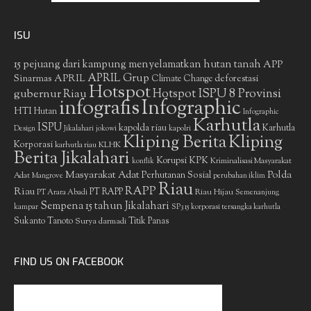
ISU
15 pejuang dari kampung menyelamatkan hutan tanah
APP
APRIL Grup
Sinarmas
APRIL
deforestasi
Climate Change
Hotspot
gubernur Riau
Hotspot ISPU 8 Provinsi
infografis
Infographic
HTI
Hutan
Infographic
Karhutla
ISPU
kapolda riau
Karhutla
Design
Jikalahari
jokowi
kapolri
Kliping Berita
Kliping
Korporasi
KLHK
karhutla riau
Berita Jikalahari
Korupsi
KPK
Kriminalisasi Masyarakat
konflik
Masyarakat Adat
Polda
Perhutanan Sosial
Adat
Mangrove
perubahan iklim
Riau
RAPP
Riau
PT RAPP
Riau Hijau
PT Arara Abadi
Semenanjung
Sempena 15 tahun Jikalahari
kampar
SP3 15 korporasi tersangka karhutla
Sukanto Tanoto
Surya darmadi
Titik Panas
FIND US ON FACEBOOK