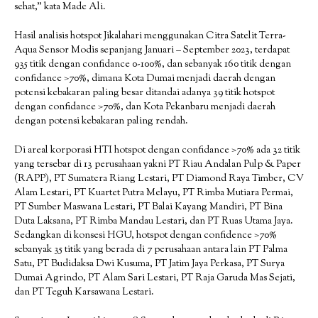
sehat,” kata Made Ali.
Hasil analisis hotspot Jikalahari menggunakan Citra Satelit Terra-
Aqua Sensor Modis sepanjang Januari – September 2023, terdapat
935 titik dengan confidance 0-100%, dan sebanyak 160 titik dengan
confidance >70%, dimana Kota Dumai menjadi daerah dengan
potensi kebakaran paling besar ditandai adanya 39 titik hotspot
dengan confidance >70%, dan Kota Pekanbaru menjadi daerah
dengan potensi kebakaran paling rendah.
Di areal korporasi HTI hotspot dengan confidance >70% ada 32 titik
yang tersebar di 13 perusahaan yakni PT Riau Andalan Pulp & Paper
(RAPP), PT Sumatera Riang Lestari, PT Diamond Raya Timber, CV
Alam Lestari, PT Kuartet Putra Melayu, PT Rimba Mutiara Permai,
PT Sumber Maswana Lestari, PT Balai Kayang Mandiri, PT Bina
Duta Laksana, PT Rimba Mandau Lestari, dan PT Ruas Utama Jaya.
Sedangkan di konsesi HGU, hotspot dengan confidence >70%
sebanyak 35 titik yang berada di 7 perusahaan antara lain PT Palma
Satu, PT Budidaksa Dwi Kusuma, PT Jatim Jaya Perkasa, PT Surya
Dumai Agrindo, PT Alam Sari Lestari, PT Raja Garuda Mas Sejati,
dan PT Teguh Karsawana Lestari.