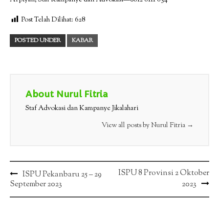
Arpiyan, Staf Kampanye dan Advokasi—0812 6111 634
Post Telah Dilihat:
628
POSTED UNDER
KABAR
About Nurul Fitria
Staf Advokasi dan Kampanye Jikalahari
View all posts by Nurul Fitria
→
Post
ISPU 8 Provinsi 2 Oktober
ISPU Pekanbaru 25 – 29
September 2023
2023
navigation