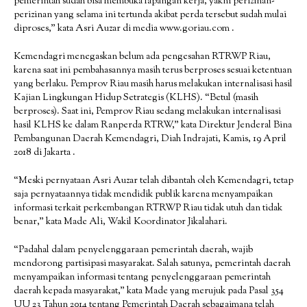
pemerintah sudah bisa membuka lapangan kerja, yakni perizinan-
perizinan yang selama ini tertunda akibat perda tersebut sudah mulai
diproses,” kata Asri Auzar di media www.goriau.com .
Kemendagri menegaskan belum ada pengesahan RTRWP Riau,
karena saat ini pembahasannya masih terus berproses sesuai ketentuan
yang berlaku. Pemprov Riau masih harus melakukan internalisasi hasil
Kajian Lingkungan Hidup Setrategis (KLHS). “Betul (masih
berproses). Saat ini, Pemprov Riau sedang melakukan internalisasi
hasil KLHS ke dalam Ranperda RTRW,” kata Direktur Jenderal Bina
Pembangunan Daerah Kemendagri, Diah Indrajati, Kamis, 19 April
2018 di Jakarta .
“Meski pernyataan Asri Auzar telah dibantah oleh Kemendagri, tetap
saja pernyataannya tidak mendidik publik karena menyampaikan
informasi terkait perkembangan RTRWP Riau tidak utuh dan tidak
benar,” kata Made Ali, Wakil Koordinator Jikalahari.
“Padahal dalam penyelenggaraan pemerintah daerah, wajib
mendorong partisipasi masyarakat. Salah satunya, pemerintah daerah
menyampaikan informasi tentang penyelenggaraan pemerintah
daerah kepada masyarakat,” kata Made yang merujuk pada Pasal 354
UU 23 Tahun 2014 tentang Pemerintah Daerah sebagaimana telah