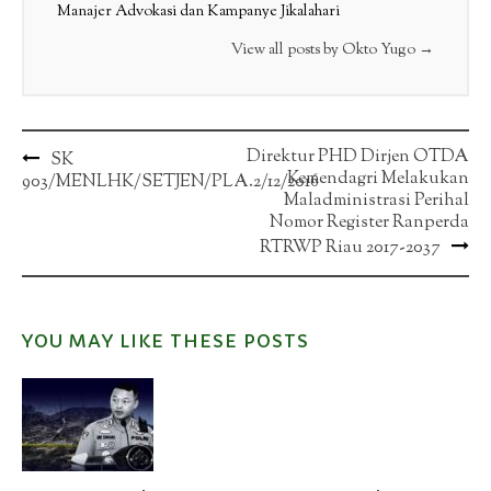
Manajer Advokasi dan Kampanye Jikalahari
View all posts by Okto Yugo
→
Post
Direktur PHD Dirjen OTDA
SK
Kemendagri Melakukan
903/MENLHK/SETJEN/PLA.2/12/2016
navigation
Maladministrasi Perihal
Nomor Register Ranperda
RTRWP Riau 2017-2037
YOU MAY LIKE THESE POSTS