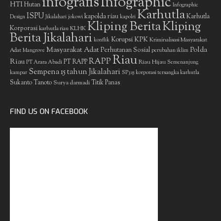
infografis
Infographic
HTI
Hutan
Infographic
Karhutla
ISPU
kapolda riau
Karhutla
Design
Jikalahari
jokowi
kapolri
Kliping Berita
Kliping
Korporasi
KLHK
karhutla riau
Berita Jikalahari
Korupsi
KPK
Kriminalisasi Masyarakat
konflik
Masyarakat Adat
Polda
Perhutanan Sosial
Adat
Mangrove
perubahan iklim
Riau
RAPP
Riau
PT RAPP
Riau Hijau
PT Arara Abadi
Semenanjung
Sempena 15 tahun Jikalahari
kampar
SP3 15 korporasi tersangka karhutla
Sukanto Tanoto
Surya darmadi
Titik Panas
FIND US ON FACEBOOK