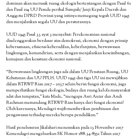
dominan akan merusak ruang ekologis bertentangan dengan Pasal 61
dan Pasal 104 UU Pemda perihal Sumpah/ Janji Kepala Daerah dan
Anggota DPRD Provinsi yang intinya memegang teguh UUD 1945
dan menjalankan segala UU dan peraturannya.
UUD 1945 Pasal 33 ayat 3 menyebut: Perekonomian nasional
diselenggarakan berdasar atas demokrasi, ekonomi dengan prinsip
kebersamaan, efisiensi keberadilan, keberlanjutan, berwawasan
lingkungan, kemandirian, serta dengan menjalankan keseimbangan,
kemajuan dan kesatuan ekonomi nasional.
“Berwawasan lingkungan juga ada dalam UU Penataan Ruang, UU
Kehutanan dan UU PPLH. UUD 1945 dan tiga UU ini mewajibkan
dalam RTRWP Riau 2017 – 2037 selain berisi fungsi ekonomi, juga
memperhatikan fungsi ekologis, budaya dan ruang kelola masyarakat
adat dan tempatan,” kata Made, “mengapa Asri Auzar dan Andi
Rachman memandang RTRWP Riau hanya dari fungsi ekonomi?
Oleh karenanya, Mendagri wajib memberikan pembinaan dan
pengawasan terhadap mereka berupa pendidikan.”
Hasil penelusuran Jikalahari menemukan pada 13 November 2017
Kemendagri mengeluarkan SK Nomor 188.34-8552 Tahun 2017