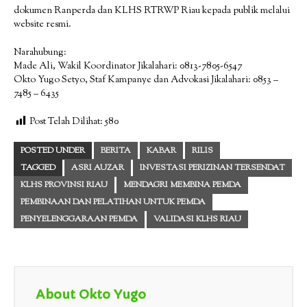
dokumen Ranperda dan KLHS RTRWP Riau kepada publik melalui
website resmi.
Narahubung:
Made Ali, Wakil Koordinator Jikalahari: 0813-7805-6547
Okto Yugo Setyo, Staf Kampanye dan Advokasi Jikalahari: 0853 –
7485 – 6435
Post Telah Dilihat:
580
POSTED UNDER
BERITA
KABAR
RILIS
TAGGED
ASRI AUZAR
INVESTASI PERIZINAN TERSENDAT
KLHS PROVINSI RIAU
MENDAGRI MEMBINA PEMDA
PEMBINAAN DAN PELATIHAN UNTUK PEMDA
PENYELENGGARAAN PEMDA
VALIDASI KLHS RIAU
About Okto Yugo