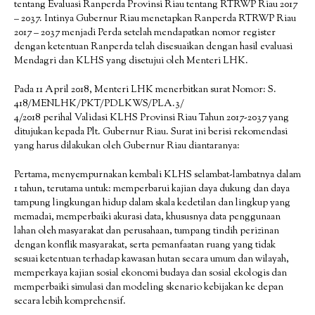
tentang Evaluasi Ranperda Provinsi Riau tentang RTRWP Riau 2017
– 2037. Intinya Gubernur Riau menetapkan Ranperda RTRWP Riau
2017 – 2037 menjadi Perda setelah mendapatkan nomor register
dengan ketentuan Ranperda telah disesuaikan dengan hasil evaluasi
Mendagri dan KLHS yang disetujui oleh Menteri LHK.
Pada 11 April 2018, Menteri LHK menerbitkan surat Nomor: S.
418/MENLHK/PKT/PDLKWS/PLA.3/
4/2018 perihal Validasi KLHS Provinsi Riau Tahun 2017-2037 yang
ditujukan kepada Plt. Gubernur Riau. Surat ini berisi rekomendasi
yang harus dilakukan oleh Gubernur Riau diantaranya:
Pertama, menyempurnakan kembali KLHS selambat-lambatnya dalam
1 tahun, terutama untuk: memperbarui kajian daya dukung dan daya
tampung lingkungan hidup dalam skala kedetilan dan lingkup yang
memadai, memperbaiki akurasi data, khususnya data penggunaan
lahan oleh masyarakat dan perusahaan, tumpang tindih perizinan
dengan konflik masyarakat, serta pemanfaatan ruang yang tidak
sesuai ketentuan terhadap kawasan hutan secara umum dan wilayah,
memperkaya kajian sosial ekonomi budaya dan sosial ekologis dan
memperbaiki simulasi dan modeling skenario kebijakan ke depan
secara lebih komprehensif.