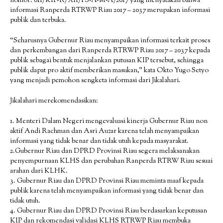
nomor: 011/KIP-R/XII/PS-A-M-A/2017 yang menyatakan bahwa
informasi Ranperda RTRWP Riau 2017 – 2037 merupakan informasi
publik dan terbuka.
“Seharusnya Gubernur Riau menyampaikan informasi terkait proses
dan perkembangan dari Ranperda RTRWP Riau 2017 – 2037 kepada
publik sebagai bentuk menjalankan putusan KIP tersebut, sehingga
publik dapat pro aktif memberikan masukan,” kata Okto Yugo Setyo
yang menjadi pemohon sengketa informasi dari Jikalahari.
Jikalahari merekomendasikan:
1. Menteri Dalam Negeri mengevaluasi kinerja Gubernur Riau non
aktif Andi Rachman dan Asri Auzar karena telah menyampaikan
informasi yang tidak benar dan tidak utuh kepada masyarakat.
2.Gubernur Riau dan DPRD Provinsi Riau segera melaksanakan
penyempurnaan KLHS dan perubahan Ranperda RTRW Riau sesuai
arahan dari KLHK.
3. Gubernur Riau dan DPRD Provinsi Riau meminta maaf kepada
publik karena telah menyampaikan informasi yang tidak benar dan
tidak utuh.
4. Gubernur Riau dan DPRD Provinsi Riau berdasarkan keputusan
KIP dan rekomendasi validasi KLHS RTRWP Riau membuka