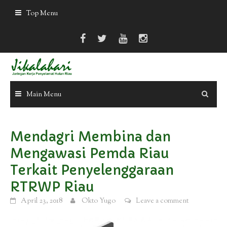
Skip
Top Menu
to
content
Main Menu
Mendagri Membina dan
Mengawasi Pemda Riau
Terkait Penyelenggaraan
RTRWP Riau
April 23, 2018
Okto Yugo
Leave a comment