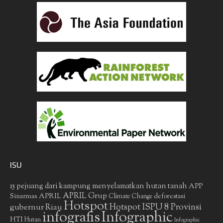
ISU
15 pejuang dari kampung menyelamatkan hutan tanah
APP
APRIL Grup
Sinarmas
APRIL
deforestasi
Climate Change
Hotspot
gubernur Riau
Hotspot ISPU 8 Provinsi
infografis
Infographic
HTI
Hutan
Infographic