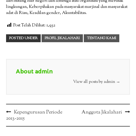
dari hutang luar negeri dan lembaga atau organisasi yang merusak
lingkungan, Keberpihakan pada masyarakat marjinal dan masyarakat
adat di Riau, Keadilan gender, Akuntabilitas.
Post Telah Dilihat:
1,932
POSTED UNDER
PROFIL JIKALAHARI
TENTANG KAMI
About admin
View all posts by admin
→
Post
Kepengurusan Periode
Anggota Jikalahari
2013-2015
navigation