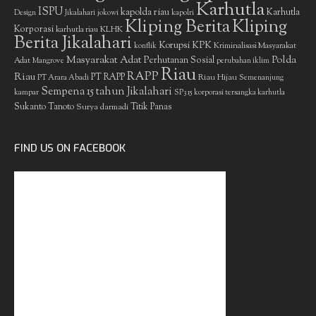
Karhutla
ISPU
kapolda riau
Karhutla
Design
Jikalahari
jokowi
kapolri
Kliping Berita
Kliping
Korporasi
KLHK
karhutla riau
Berita Jikalahari
Korupsi
KPK
Kriminalisasi Masyarakat
konflik
Masyarakat Adat
Polda
Perhutanan Sosial
Adat
Mangrove
perubahan iklim
Riau
RAPP
Riau
PT RAPP
Riau Hijau
PT Arara Abadi
Semenanjung
Sempena 15 tahun Jikalahari
kampar
SP3 15 korporasi tersangka karhutla
Sukanto Tanoto
Surya darmadi
Titik Panas
FIND US ON FACEBOOK