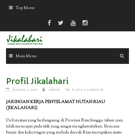
Skip
Top Menu
to
content
Main Menu
Profil Jikalahari
January 1, 2010
admin
Leave a comment
JARINGAN KERJA PENYELAMAT HUTAN RIAU
(JIKALAHARI)
Deforestasi yang berlangsung di Provinsi Riau hingga tahun 2002
telah mencapai pada titik yang sangat menghawatirkan. Bencana
banjir dan kekeringan yang melada daerah Riau merupakan suatu