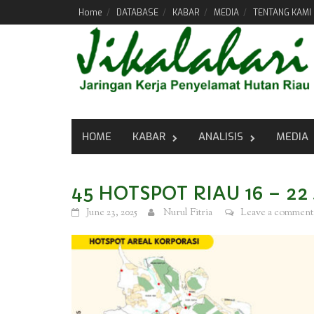
Skip
Home
DATABASE
KABAR
MEDIA
TENTANG KAMI
to
content
HOME
KABAR
ANALISIS
MEDIA
45 HOTSPOT RIAU 16 – 22
June 23, 2025
Nurul Fitria
Leave a comment