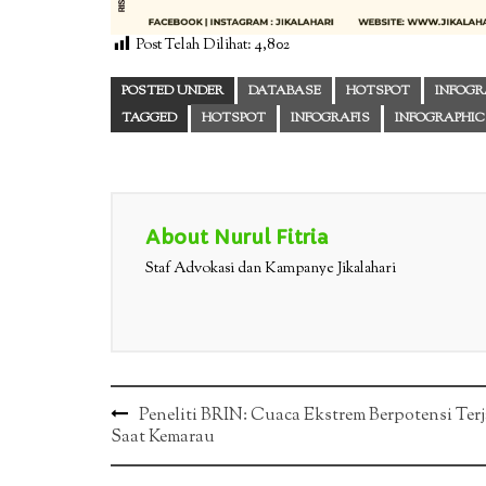
Post Telah Dilihat:
4,802
POSTED UNDER
DATABASE
HOTSPOT
INFOGR
TAGGED
HOTSPOT
INFOGRAFIS
INFOGRAPHIC
About Nurul Fitria
Staf Advokasi dan Kampanye Jikalahari
Post
Peneliti BRIN: Cuaca Ekstrem Berpotensi Ter
Saat Kemarau
navigation