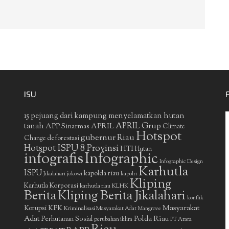
ISU
15 pejuang dari kampung menyelamatkan hutan
APRIL Grup
tanah
APP Sinarmas
APRIL
Climate
Hotspot
gubernur Riau
deforestasi
Change
Hotspot ISPU 8 Provinsi
HTI
Hutan
infografis
Infographic
Infographic Design
Karhutla
ISPU
kapolda riau
Jikalahari
jokowi
kapolri
Kliping
Karhutla Korporasi
KLHK
karhutla riau
Berita
Kliping Berita Jikalahari
konflik
Masyarakat
Korupsi
KPK
Kriminalisasi Masyarakat Adat
Mangrove
Adat
Polda Riau
Perhutanan Sosial
perubahan iklim
PT Arara