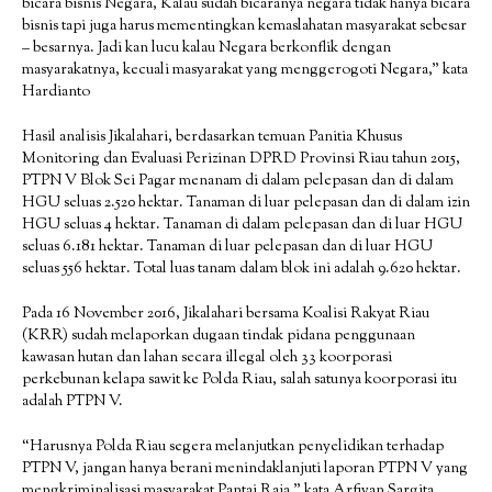
bicara bisnis Negara, Kalau sudah bicaranya negara tidak hanya bicara
bisnis tapi juga harus mementingkan kemaslahatan masyarakat sebesar
– besarnya. Jadi kan lucu kalau Negara berkonflik dengan
masyarakatnya, kecuali masyarakat yang menggerogoti Negara,” kata
Hardianto
Hasil analisis Jikalahari, berdasarkan temuan Panitia Khusus
Monitoring dan Evaluasi Perizinan DPRD Provinsi Riau tahun 2015,
PTPN V Blok Sei Pagar menanam di dalam pelepasan dan di dalam
HGU seluas 2.520 hektar. Tanaman di luar pelepasan dan di dalam izin
HGU seluas 4 hektar. Tanaman di dalam pelepasan dan di luar HGU
seluas 6.181 hektar. Tanaman di luar pelepasan dan di luar HGU
seluas 556 hektar. Total luas tanam dalam blok ini adalah 9.620 hektar.
Pada 16 November 2016, Jikalahari bersama Koalisi Rakyat Riau
(KRR) sudah melaporkan dugaan tindak pidana penggunaan
kawasan hutan dan lahan secara illegal oleh 33 koorporasi
perkebunan kelapa sawit ke Polda Riau, salah satunya koorporasi itu
adalah PTPN V.
“Harusnya Polda Riau segera melanjutkan penyelidikan terhadap
PTPN V, jangan hanya berani menindaklanjuti laporan PTPN V yang
mengkriminalisasi masyarakat Pantai Raja,” kata Arfiyan Sargita,