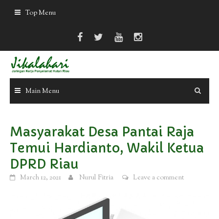
Skip
Top Menu
to
content
Main Menu
Masyarakat Desa Pantai Raja
Temui Hardianto, Wakil Ketua
DPRD Riau
March 12, 2021
Nurul Fitria
Leave a comment