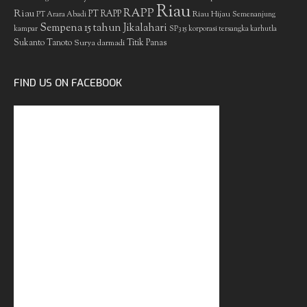
Riau
RAPP
Riau
PT RAPP
Riau Hijau
PT Arara Abadi
Semenanjung
Sempena 15 tahun Jikalahari
kampar
SP3 15 korporasi tersangka karhutla
Sukanto Tanoto
Surya darmadi
Titik Panas
FIND US ON FACEBOOK