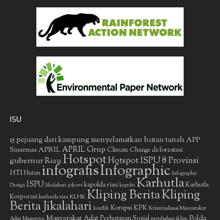
ISU
15 pejuang dari kampung menyelamatkan hutan tanah
APP
APRIL Grup
Sinarmas
APRIL
deforestasi
Climate Change
Hotspot
gubernur Riau
Hotspot ISPU 8 Provinsi
infografis
Infographic
HTI
Hutan
Infographic
Karhutla
ISPU
kapolda riau
Karhutla
Design
Jikalahari
jokowi
kapolri
Kliping Berita
Kliping
Korporasi
KLHK
karhutla riau
Berita Jikalahari
Korupsi
KPK
Kriminalisasi Masyarakat
konflik
Masyarakat Adat
Polda
Perhutanan Sosial
Adat
Mangrove
perubahan iklim