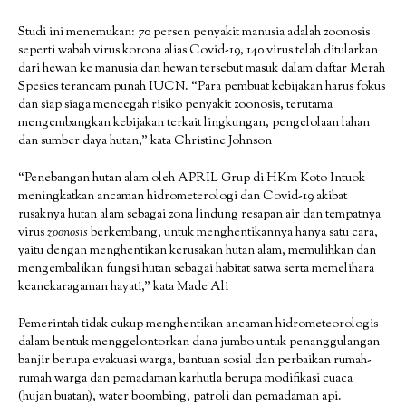
Studi ini menemukan: 70 persen penyakit manusia adalah zoonosis
seperti wabah virus korona alias Covid-19, 140 virus telah ditularkan
dari hewan ke manusia dan hewan tersebut masuk dalam daftar Merah
Spesies terancam punah IUCN. “Para pembuat kebijakan harus fokus
dan siap siaga mencegah risiko penyakit zoonosis, terutama
mengembangkan kebijakan terkait lingkungan, pengelolaan lahan
dan sumber daya hutan,” kata Christine Johnson
“Penebangan hutan alam oleh APRIL Grup di HKm Koto Intuok
meningkatkan ancaman hidrometerologi dan Covid-19 akibat
rusaknya hutan alam sebagai zona lindung resapan air dan tempatnya
virus
zoonosis
berkembang, untuk menghentikannya hanya satu cara,
yaitu dengan menghentikan kerusakan hutan alam, memulihkan dan
mengembalikan fungsi hutan sebagai habitat satwa serta memelihara
keanekaragaman hayati,” kata Made Ali
Pemerintah tidak cukup menghentikan ancaman hidrometeorologis
dalam bentuk menggelontorkan dana jumbo untuk penanggulangan
banjir berupa evakuasi warga, bantuan sosial dan perbaikan rumah-
rumah warga dan pemadaman karhutla berupa modifikasi cuaca
(hujan buatan), water boombing, patroli dan pemadaman api.