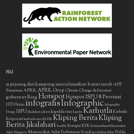
ISU
15 pejuang dari kampung menyelamatkan hutan tanah
APP
APRIL Grup
Sinarmas
APRIL
deforestasi
Climate Change
Hotspot
gubernur Riau
Hotspot ISPU 8 Provinsi
infografis
Infographic
HTI
Hutan
Infographic
Karhutla
ISPU
kapolda riau
Karhutla
Design
Jikalahari
jokowi
kapolri
Kliping Berita
Kliping
Korporasi
KLHK
karhutla riau
Berita Jikalahari
Korupsi
KPK
Kriminalisasi Masyarakat
konflik
Masyarakat Adat
Polda
Perhutanan Sosial
Adat
Mangrove
perubahan iklim