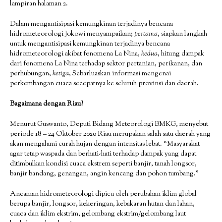
lampiran halaman 2.
Dalam mengantisipasi kemungkinan terjadinya bencana
hidrometeorologi Jokowi menyampaikan;
pertama
, siapkan langkah
untuk mengantisipasi kemungkinan terjadinya bencana
hidrometeorologi akibat fenomena La Nina,
kedua
, hitung dampak
dari fenomena La Nina terhadap sektor pertanian, perikanan, dan
perhubungan,
ketiga
, Sebarluaskan informasi mengenai
perkembangan cuaca secepatnya ke seluruh provinsi dan daerah.
Bagaimana dengan Riau?
Menurut Guswanto, Deputi Bidang Meteorologi BMKG, menyebut
periode 18 – 24 Oktober 2020 Riau merupakan salah satu daerah yang
akan mengalami curah hujan dengan intensitas lebat. “Masyarakat
agar tetap waspada dan berhati-hati terhadap dampak yang dapat
ditimbulkan kondisi cuaca ekstrem seperti banjir, tanah longsor,
banjir bandang, genangan, angin kencang dan pohon tumbang.”
Ancaman hidrometeorologi dipicu oleh perubahan iklim global
berupa banjir, longsor, kekeringan, kebakaran hutan dan lahan,
cuaca dan iklim ekstrim, gelombang ekstrim/gelombang laut