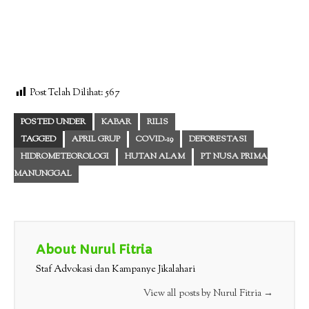
Post Telah Dilihat:
567
POSTED UNDER
KABAR
RILIS
TAGGED
APRIL GRUP
COVID-19
DEFORESTASI
HIDROMETEOROLOGI
HUTAN ALAM
PT NUSA PRIMA
MANUNGGAL
About Nurul Fitria
Staf Advokasi dan Kampanye Jikalahari
View all posts by Nurul Fitria
→