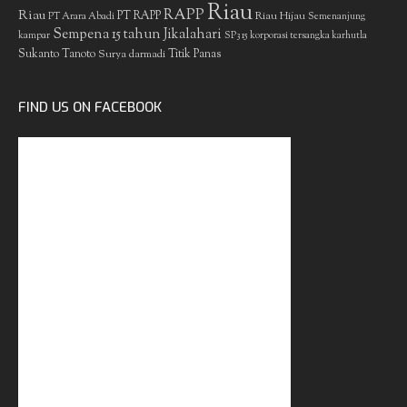
Riau
RAPP
Riau
PT RAPP
Riau Hijau
PT Arara Abadi
Semenanjung
Sempena 15 tahun Jikalahari
kampar
SP3 15 korporasi tersangka karhutla
Sukanto Tanoto
Surya darmadi
Titik Panas
FIND US ON FACEBOOK