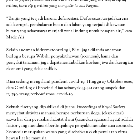
triliun, baru Rp 9 triliun yang mengalir ke kas Negara.
“Banjir yang terjadi karena deforestasi. Deforestasi terjadi karena
ada korupsi, pembakaran hutan dan lahan yang terjadi di kawasan
hutan yang seharusnya menjadi zona lindung untuk resapan air,” kata
Made Ali
Selain ancaman hidrometeorologi, Riau juga dilanda ancaman
biologis berupa Wabah, penyakit hewan (zoonosis), hama dan
penyakit tanaman, juga dapat menimbulkan korban jiwa dan kerugian
ekonomi yang tidak sedikit.
Riau sedang mengalami pandemi covid-19. Hingga 27 Oktober 2020,
data Covid-19 di Provinsi Riau sebanyak 45.421 orang suspek dan
13.749 orang terkonfirmasi covid-19.
Sebuah riset yang dipublikasi di jurnal
Proceedings of Royal Society
menyebut aktivitas manusia berupa perburuan ilegal (eksploitasi)
satwa liar dan perusakan habitat alami (keanekaragaman hayati) adalah
faktor yang mendasari berlimpahnya penyakit menular atau zoonosis.
Zoonosis merupakan wabah yang disebabkan oleh penularan virus
hewan liar ke manusia.