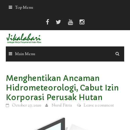
Skip
Top Menu
to
content
Main Menu
Menghentikan Ancaman
Hidrometeorologi, Cabut Izin
Korporasi Perusak Hutan
October 27, 2020
Nurul Fitria
Leave a comment