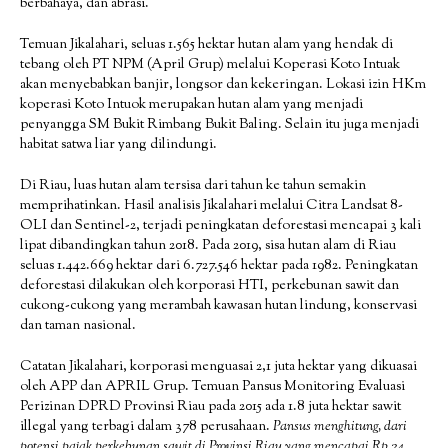
berbahaya, dan abrasi.
Temuan Jikalahari, seluas 1.565 hektar hutan alam yang hendak di
tebang oleh PT NPM (April Grup) melalui Koperasi Koto Intuak
akan menyebabkan banjir, longsor dan kekeringan. Lokasi izin HKm
koperasi Koto Intuok merupakan hutan alam yang menjadi
penyangga SM Bukit Rimbang Bukit Baling. Selain itu juga menjadi
habitat satwa liar yang dilindungi.
Di Riau, luas hutan alam tersisa dari tahun ke tahun semakin
memprihatinkan. Hasil analisis Jikalahari melalui Citra Landsat 8-
OLI dan Sentinel-2, terjadi peningkatan deforestasi mencapai 3 kali
lipat dibandingkan tahun 2018. Pada 2019, sisa hutan alam di Riau
seluas 1.442.669 hektar dari 6.727.546 hektar pada 1982. Peningkatan
deforestasi dilakukan oleh korporasi HTI, perkebunan sawit dan
cukong-cukong yang merambah kawasan hutan lindung, konservasi
dan taman nasional.
Catatan Jikalahari, korporasi menguasai 2,1 juta hektar yang dikuasai
oleh APP dan APRIL Grup. Temuan Pansus Monitoring Evaluasi
Perizinan DPRD Provinsi Riau pada 2015 ada 1.8 juta hektar sawit
illegal yang terbagi dalam 378 perusahaan.
Pansus menghitung, dari
potensi pajak perkebunan sawit di Provinsi Riau yang mencapai Rp 24