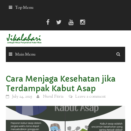
Skip
Top Menu
to
content
Main Menu
Cara Menjaga Kesehatan jika
Terdampak Kabut Asap
July 24, 2025
Nurul Fitria
Leave a comment