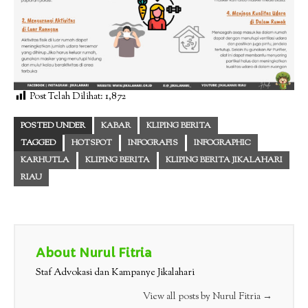
Post Telah Dilihat:
1,872
POSTED UNDER
KABAR
KLIPING BERITA
TAGGED
HOTSPOT
INFOGRAFIS
INFOGRAPHIC
KARHUTLA
KLIPING BERITA
KLIPING BERITA JIKALAHARI
RIAU
About Nurul Fitria
Staf Advokasi dan Kampanye Jikalahari
View all posts by Nurul Fitria
→