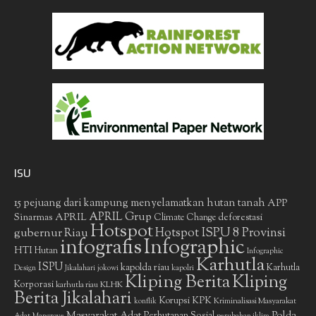
ISU
15 pejuang dari kampung menyelamatkan hutan tanah
APP
APRIL Grup
Sinarmas
APRIL
deforestasi
Climate Change
Hotspot
gubernur Riau
Hotspot ISPU 8 Provinsi
infografis
Infographic
HTI
Hutan
Infographic
Karhutla
ISPU
kapolda riau
Karhutla
Design
Jikalahari
jokowi
kapolri
Kliping Berita
Kliping
Korporasi
KLHK
karhutla riau
Berita Jikalahari
Korupsi
KPK
Kriminalisasi Masyarakat
konflik
Masyarakat Adat
Polda
Perhutanan Sosial