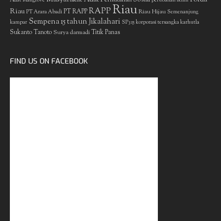
Adat
Mangrove
perubahan iklim
Riau
RAPP
Riau
PT RAPP
Riau Hijau
PT Arara Abadi
Semenanjung
Sempena 15 tahun Jikalahari
kampar
SP3 15 korporasi tersangka karhutla
Sukanto Tanoto
Surya darmadi
Titik Panas
FIND US ON FACEBOOK