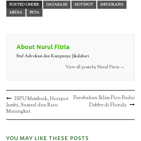
POSTED UNDER
DATABASE
HOTSPOT
INFOGRAFIS
MEDIA
PETA
About Nurul Fitria
Staf Advokasi dan Kampanye Jikalahari
View all posts by Nurul Fitria
→
Post
Perubahan Iklim Picu Badai
ISPU Membaik, Hotspot
Jambi, Sumsel dan Riau
Debby di Florida
navigation
Meningkat
YOU MAY LIKE THESE POSTS