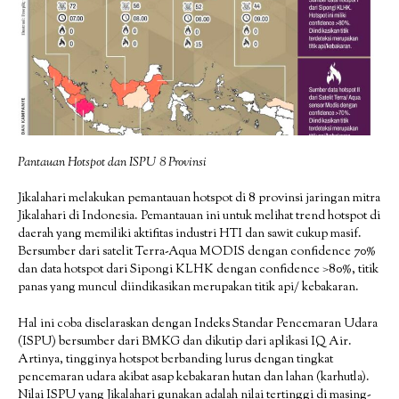
Pantauan Hotspot dan ISPU 8 Provinsi
Jikalahari melakukan pemantauan hotspot di 8 provinsi jaringan mitra
Jikalahari di Indonesia. Pemantauan ini untuk melihat trend hotspot di
daerah yang memiliki aktifitas industri HTI dan sawit cukup masif.
Bersumber dari satelit Terra-Aqua MODIS dengan confidence 70%
dan data hotspot dari Sipongi KLHK dengan confidence >80%, titik
panas yang muncul diindikasikan merupakan titik api/ kebakaran.
Hal ini coba diselaraskan dengan Indeks Standar Pencemaran Udara
(ISPU) bersumber dari BMKG dan dikutip dari aplikasi IQ Air.
Artinya, tingginya hotspot berbanding lurus dengan tingkat
pencemaran udara akibat asap kebakaran hutan dan lahan (karhutla).
Nilai ISPU yang Jikalahari gunakan adalah nilai tertinggi di masing-