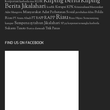
Kliping Berita
Kliping
Korporasi
KLHK
karhutla riau
Berita Jikalahari
Korupsi
KPK
Kriminalisasi Masyarakat
konflik
Masyarakat Adat
Polda
Perhutanan Sosial
Adat
Mangrove
perubahan iklim
Riau
RAPP
Riau
PT RAPP
Riau Hijau
PT Arara Abadi
Semenanjung
Sempena 15 tahun Jikalahari
kampar
SP3 15 korporasi tersangka karhutla
Sukanto Tanoto
Surya darmadi
Titik Panas
FIND US ON FACEBOOK