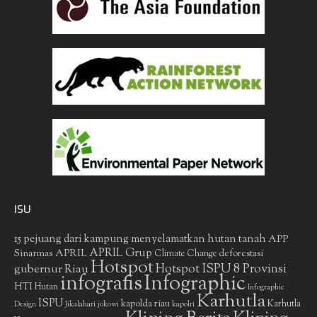
ISU
15 pejuang dari kampung menyelamatkan hutan tanah
APP
APRIL Grup
Sinarmas
APRIL
deforestasi
Climate Change
Hotspot
gubernur Riau
Hotspot ISPU 8 Provinsi
infografis
Infographic
HTI
Hutan
Infographic
Karhutla
ISPU
kapolda riau
Karhutla
Design
Jikalahari
jokowi
kapolri