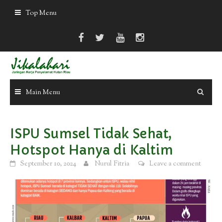
Skip
Top Menu
to
content
Main Menu
ISPU Sumsel Tidak Sehat,
Hotspot Hanya di Kaltim
September 10, 2024
Nurul Fitria
Leave a comment