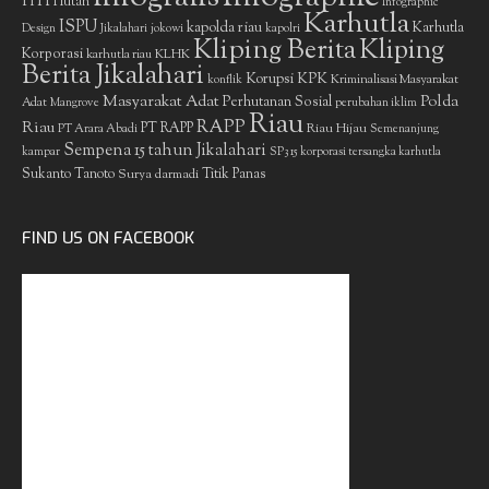
HTI
Hutan
Infographic
Karhutla
ISPU
kapolda riau
Karhutla
Design
Jikalahari
jokowi
kapolri
Kliping Berita
Kliping
Korporasi
KLHK
karhutla riau
Berita Jikalahari
Korupsi
KPK
Kriminalisasi Masyarakat
konflik
Masyarakat Adat
Polda
Perhutanan Sosial
Adat
Mangrove
perubahan iklim
Riau
RAPP
Riau
PT RAPP
Riau Hijau
PT Arara Abadi
Semenanjung
Sempena 15 tahun Jikalahari
kampar
SP3 15 korporasi tersangka karhutla
Sukanto Tanoto
Surya darmadi
Titik Panas
FIND US ON FACEBOOK