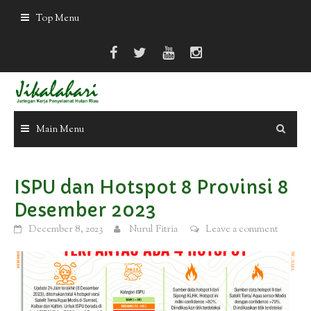
Skip
Top Menu
to
content
Main Menu
ISPU dan Hotspot 8 Provinsi 8
Desember 2023
December 8, 2023
Nurul Fitria
Leave a comment