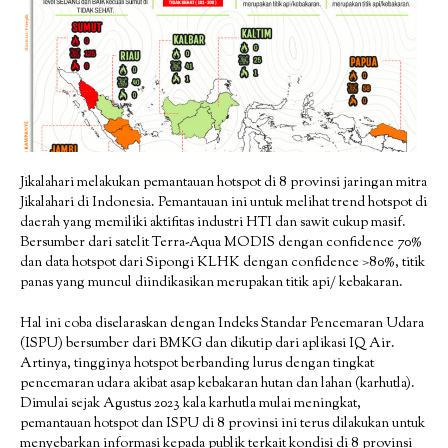
Jikalahari melakukan pemantauan hotspot di 8 provinsi jaringan mitra
Jikalahari di Indonesia. Pemantauan ini untuk melihat trend hotspot di
daerah yang memiliki aktifitas industri HTI dan sawit cukup masif.
Bersumber dari satelit Terra-Aqua MODIS dengan confidence 70%
dan data hotspot dari Sipongi KLHK dengan confidence >80%, titik
panas yang muncul diindikasikan merupakan titik api/ kebakaran.
Hal ini coba diselaraskan dengan Indeks Standar Pencemaran Udara
(ISPU) bersumber dari BMKG dan dikutip dari aplikasi IQ Air.
Artinya, tingginya hotspot berbanding lurus dengan tingkat
pencemaran udara akibat asap kebakaran hutan dan lahan (karhutla).
Dimulai sejak Agustus 2023 kala karhutla mulai meningkat,
pemantauan hotspot dan ISPU di 8 provinsi ini terus dilakukan untuk
menyebarkan informasi kepada publik terkait kondisi di 8 provinsi