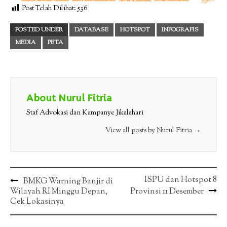
Post Telah Dilihat:
536
POSTED UNDER
DATABASE
HOTSPOT
INFOGRAFIS
MEDIA
PETA
About Nurul Fitria
Staf Advokasi dan Kampanye Jikalahari
View all posts by Nurul Fitria
→
Post
ISPU dan Hotspot 8
BMKG Warning Banjir di
Wilayah RI Minggu Depan,
Provinsi 11 Desember
navigation
Cek Lokasinya