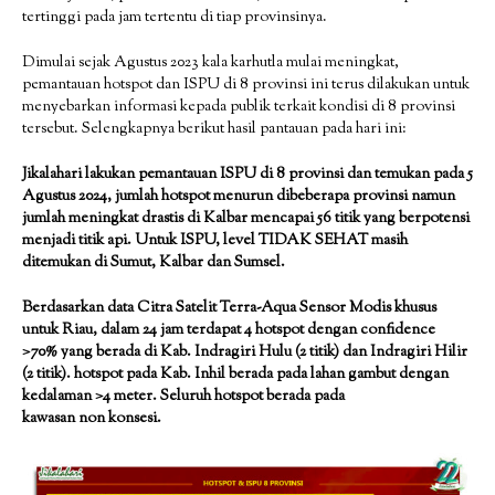
tertinggi pada jam tertentu di tiap provinsinya.
Dimulai sejak Agustus 2023 kala karhutla mulai meningkat,
pemantauan hotspot dan ISPU di 8 provinsi ini terus dilakukan untuk
menyebarkan informasi kepada publik terkait kondisi di 8 provinsi
tersebut. Selengkapnya berikut hasil pantauan pada hari ini:
Jikalahari lakukan pemantauan ISPU di 8 provinsi dan temukan pada 5
Agustus 2024, jumlah hotspot menurun dibeberapa provinsi namun
jumlah meningkat drastis di Kalbar mencapai 56 titik yang berpotensi
menjadi titik api. Untuk ISPU, level TIDAK SEHAT masih
ditemukan di Sumut, Kalbar dan Sumsel.
Berdasarkan data Citra Satelit Terra-Aqua Sensor Modis khusus
untuk Riau, dalam 24 jam terdapat 4 hotspot dengan confidence
>70% yang berada di Kab. Indragiri Hulu (2 titik) dan Indragiri Hilir
(2 titik). hotspot pada Kab. Inhil berada pada lahan gambut dengan
kedalaman >4 meter. Seluruh hotspot berada pada
kawasan non konsesi.