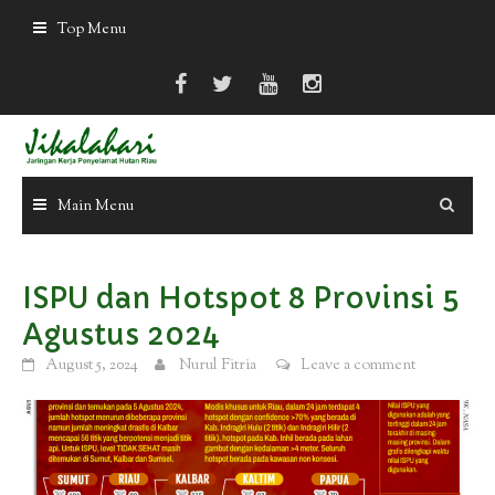
Skip
Top Menu
to
content
Main Menu
ISPU dan Hotspot 8 Provinsi 5
Agustus 2024
August 5, 2024
Nurul Fitria
Leave a comment