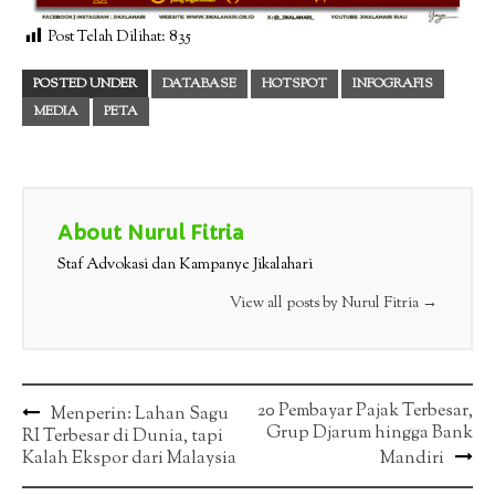
Post Telah Dilihat:
835
POSTED UNDER
DATABASE
HOTSPOT
INFOGRAFIS
MEDIA
PETA
About Nurul Fitria
Staf Advokasi dan Kampanye Jikalahari
View all posts by Nurul Fitria
→
Post
20 Pembayar Pajak Terbesar,
Menperin: Lahan Sagu
Grup Djarum hingga Bank
RI Terbesar di Dunia, tapi
navigation
Kalah Ekspor dari Malaysia
Mandiri