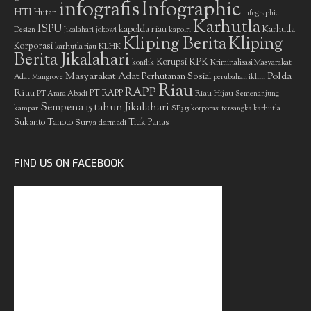
infografis
Infographic
HTI
Hutan
Infographic
Karhutla
ISPU
kapolda riau
Karhutla
Design
Jikalahari
jokowi
kapolri
Kliping Berita
Kliping
Korporasi
KLHK
karhutla riau
Berita Jikalahari
Korupsi
KPK
Kriminalisasi Masyarakat
konflik
Masyarakat Adat
Polda
Perhutanan Sosial
Adat
Mangrove
perubahan iklim
Riau
RAPP
Riau
PT RAPP
Riau Hijau
PT Arara Abadi
Semenanjung
Sempena 15 tahun Jikalahari
kampar
SP3 15 korporasi tersangka karhutla
Sukanto Tanoto
Surya darmadi
Titik Panas
FIND US ON FACEBOOK