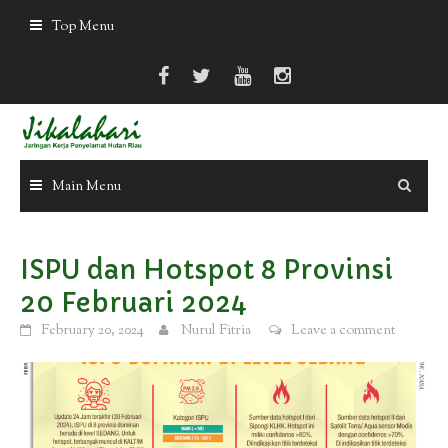
Skip
Top Menu
to
content
Main Menu
ISPU dan Hotspot 8 Provinsi
20 Februari 2024
February 20, 2024
Nurul Fitria
Leave a comment