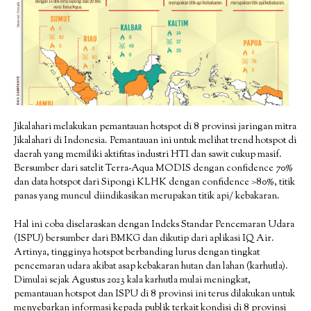
Jikalahari melakukan pemantauan hotspot di 8 provinsi jaringan mitra
Jikalahari di Indonesia. Pemantauan ini untuk melihat trend hotspot di
daerah yang memiliki aktifitas industri HTI dan sawit cukup masif.
Bersumber dari satelit Terra-Aqua MODIS dengan confidence 70%
dan data hotspot dari Sipongi KLHK dengan confidence >80%, titik
panas yang muncul diindikasikan merupakan titik api/ kebakaran.
Hal ini coba diselaraskan dengan Indeks Standar Pencemaran Udara
(ISPU) bersumber dari BMKG dan dikutip dari aplikasi IQ Air.
Artinya, tingginya hotspot berbanding lurus dengan tingkat
pencemaran udara akibat asap kebakaran hutan dan lahan (karhutla).
Dimulai sejak Agustus 2023 kala karhutla mulai meningkat,
pemantauan hotspot dan ISPU di 8 provinsi ini terus dilakukan untuk
menyebarkan informasi kepada publik terkait kondisi di 8 provinsi