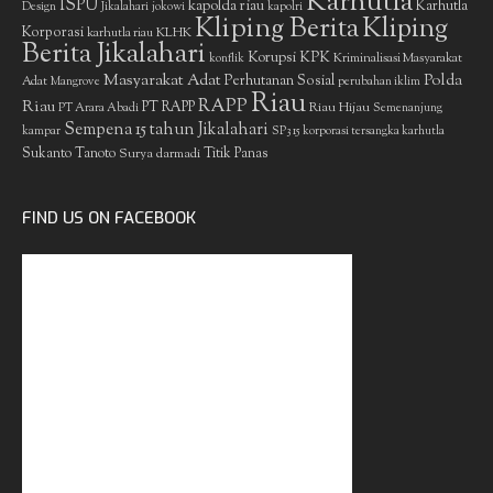
Karhutla
ISPU
kapolda riau
Karhutla
Design
Jikalahari
jokowi
kapolri
Kliping Berita
Kliping
Korporasi
KLHK
karhutla riau
Berita Jikalahari
Korupsi
KPK
Kriminalisasi Masyarakat
konflik
Masyarakat Adat
Polda
Perhutanan Sosial
Adat
Mangrove
perubahan iklim
Riau
RAPP
Riau
PT RAPP
Riau Hijau
PT Arara Abadi
Semenanjung
Sempena 15 tahun Jikalahari
kampar
SP3 15 korporasi tersangka karhutla
Sukanto Tanoto
Surya darmadi
Titik Panas
FIND US ON FACEBOOK