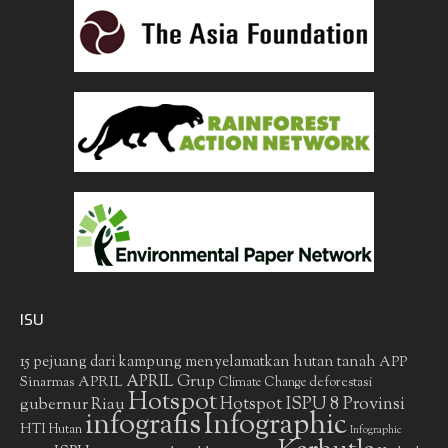
ISU
15 pejuang dari kampung menyelamatkan hutan tanah
APP
APRIL Grup
Sinarmas
APRIL
deforestasi
Climate Change
Hotspot
gubernur Riau
Hotspot ISPU 8 Provinsi
infografis
Infographic
HTI
Hutan
Infographic