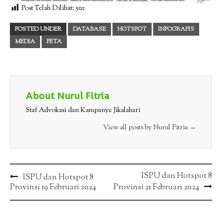
Post Telah Dilihat:
502
POSTED UNDER
DATABASE
HOTSPOT
INFOGRAFIS
MEDIA
PETA
About Nurul Fitria
Staf Advokasi dan Kampanye Jikalahari
View all posts by Nurul Fitria
→
Post
ISPU dan Hotspot 8
ISPU dan Hotspot 8
Provinsi 19 Februari 2024
Provinsi 21 Februari 2024
navigation