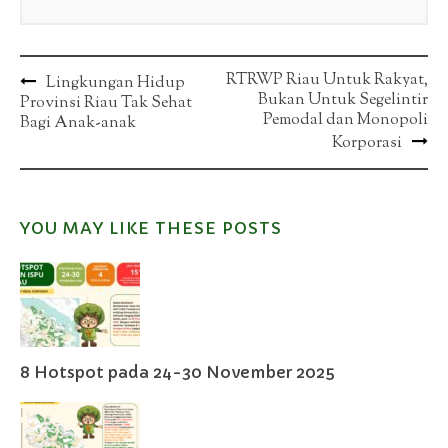
Post
RTRWP Riau Untuk Rakyat,
Lingkungan Hidup
Bukan Untuk Segelintir
Provinsi Riau Tak Sehat
navigation
Pemodal dan Monopoli
Bagi Anak-anak
Korporasi
YOU MAY LIKE THESE POSTS
8 Hotspot pada 24-30 November 2025