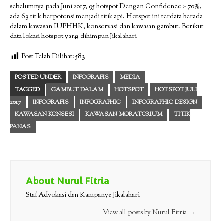
sebelumnya pada Juni 2017, 95 hotspot Dengan Confidence > 70%,
ada 63 titik berpotensi menjadi titik api. Hotspot ini terdata berada
dalam kawasan IUPHHK, konservasi dan kawasan gambut. Berikut
data lokasi hotspot yang dihimpun Jikalahari
Post Telah Dilihat:
583
POSTED UNDER
INFOGRAFIS
MEDIA
TAGGED
GAMBUT DALAM
HOTSPOT
HOTSPOT JULI
2017
INFOGRAFIS
INFOGRAPHIC
INFOGRAPHIC DESIGN
KAWASAN KONSESI
KAWASAN MORATORIUM
TITIK
PANAS
About Nurul Fitria
Staf Advokasi dan Kampanye Jikalahari
View all posts by Nurul Fitria
→