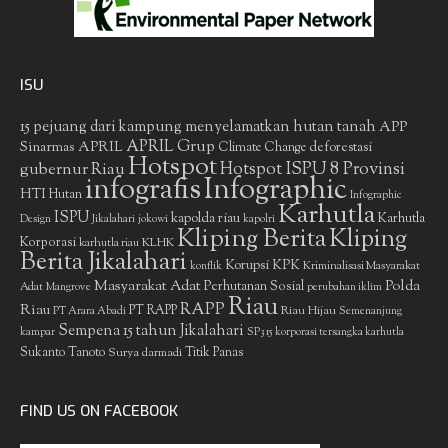
ISU
15 pejuang dari kampung menyelamatkan hutan tanah
APP
APRIL Grup
Sinarmas
APRIL
deforestasi
Climate Change
Hotspot
gubernur Riau
Hotspot ISPU 8 Provinsi
infografis
Infographic
HTI
Hutan
Infographic
Karhutla
ISPU
kapolda riau
Karhutla
Design
Jikalahari
jokowi
kapolri
Kliping Berita
Kliping
Korporasi
KLHK
karhutla riau
Berita Jikalahari
Korupsi
KPK
Kriminalisasi Masyarakat
konflik
Masyarakat Adat
Polda
Perhutanan Sosial
Adat
Mangrove
perubahan iklim
Riau
RAPP
Riau
PT RAPP
Riau Hijau
PT Arara Abadi
Semenanjung
Sempena 15 tahun Jikalahari
kampar
SP3 15 korporasi tersangka karhutla
Sukanto Tanoto
Surya darmadi
Titik Panas
FIND US ON FACEBOOK