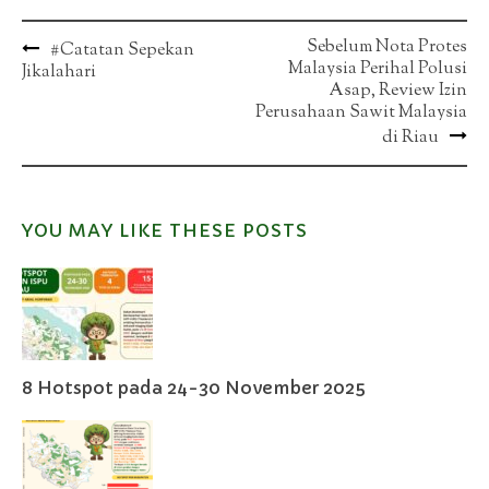
Post
Sebelum Nota Protes
#Catatan Sepekan
Malaysia Perihal Polusi
Jikalahari
navigation
Asap, Review Izin
Perusahaan Sawit Malaysia
di Riau
YOU MAY LIKE THESE POSTS
8 Hotspot pada 24-30 November 2025