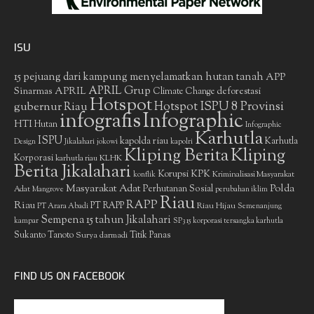
ISU
15 pejuang dari kampung menyelamatkan hutan tanah
APP
APRIL Grup
Sinarmas
APRIL
deforestasi
Climate Change
Hotspot
gubernur Riau
Hotspot ISPU 8 Provinsi
infografis
Infographic
HTI
Hutan
Infographic
Karhutla
ISPU
kapolda riau
Karhutla
Design
Jikalahari
jokowi
kapolri
Kliping Berita
Kliping
Korporasi
KLHK
karhutla riau
Berita Jikalahari
Korupsi
KPK
Kriminalisasi Masyarakat
konflik
Masyarakat Adat
Polda
Perhutanan Sosial
Adat
Mangrove
perubahan iklim
Riau
RAPP
Riau
PT RAPP
Riau Hijau
PT Arara Abadi
Semenanjung
Sempena 15 tahun Jikalahari
kampar
SP3 15 korporasi tersangka karhutla
Sukanto Tanoto
Surya darmadi
Titik Panas
FIND US ON FACEBOOK