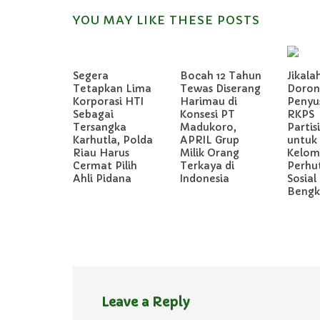
YOU MAY LIKE THESE POSTS
Segera
Bocah 12 Tahun
Jikala
Tetapkan Lima
Tewas Diserang
Doron
Korporasi HTI
Harimau di
Penyu
Sebagai
Konsesi PT
RKPS
Tersangka
Madukoro,
Partis
Karhutla, Polda
APRIL Grup
untuk
Riau Harus
Milik Orang
Kelom
Cermat Pilih
Terkaya di
Perhu
Ahli Pidana
Indonesia
Sosial 
Bengka
Leave a Reply