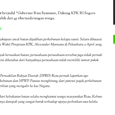
ersebut berjudul “Gubernur Riau Syamsuar, Dukung KPK RI Segera
lebih dari 45 ribu tanda tangan warga.
ak
okupasi areal hutan
dijadikan perkebunan kelapa sawit. Selain dikuasai
ata Wakil Pimpinan KPK, Alexander Marwata di Pekanbaru 2 April 2019.
 kerusakan hutan, perusahaan-perusahaan tersebut juga tidak pernah
ni diketahui dari banyaknya perusahaan tidak memiliki nomor pokok
n Perwakilan Rakyat Daerah (DPRD) Riau pernah laporkan 190
perkebunan dan NPWP. Pansus menghitung, dari potensi pajak perkebunan
triliun yang mengalir ke kas Negara.
 dari kebakaran hutan selalu menghantui warga masyarakat Riau. Kebun-
unya dampak yang sangat buruk terhadap upaya perbaikan tata kelola