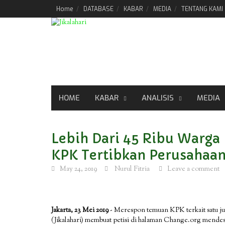
Skip
Home
DATABASE
KABAR
MEDIA
TENTANG KAMI
to
content
HOME
KABAR
ANALISIS
MEDIA
Lebih Dari 45 Ribu Warga
KPK Tertibkan Perusahaan 
May 24, 2019
Nurul Fitria
Leave a comment
Jakarta, 23 Mei 2019
​- Merespon temuan KPK terkait satu ju
(Jikalahari) membuat petisi di halaman Change.org mendes