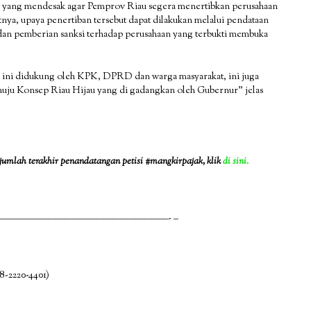
D yang mendesak agar Pemprov Riau segera menertibkan perusahaan
utnya, upaya penertiban tersebut dapat dilakukan melalui pendataan
 dan pemberian sanksi terhadap perusahaan yang terbukti membuka
n ini didukung oleh KPK, DPRD dan warga masyarakat, ini juga
menuju Konsep Riau Hijau yang di gadangkan oleh Gubernur” jelas
jumlah terakhir penandatangan petisi #mangkirpajak, klik
di sini.
—————————————————- –
8-2220-4401)