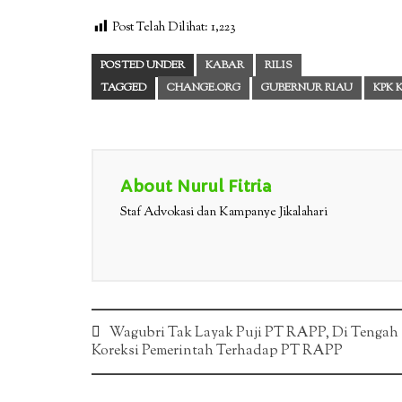
Post Telah Dilihat:
1,223
POSTED UNDER
KABAR
RILIS
TAGGED
CHANGE.ORG
GUBERNUR RIAU
KPK 
About Nurul Fitria
Staf Advokasi dan Kampanye Jikalahari
Post
Wagubri Tak Layak Puji PT RAPP, Di Tengah
Koreksi Pemerintah Terhadap PT RAPP
navigation