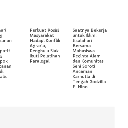
hari
Perkuat Posisi
Saatnya Bekerja
g
Masyarakat
untuk Iklim:
sunan
Hadapi Konflik
Jikalahari
Agraria,
Bersama
ipatif
Penghulu Siak
Mahasiswa
 5
Ikuti Pelatihan
Pecinta Alam
pok
Paralegal
dan Komunitas
tanan
Seni Soroti
di
Ancaman
lis
Karhutla di
Tengah Godzilla
El Nino