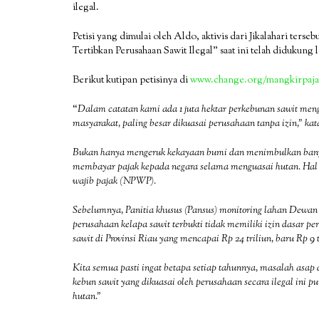
ilegal.
Petisi yang dimulai oleh Aldo, aktivis dari Jikalahari t
Tertibkan Perusahaan Sawit Ilegal” saat ini telah didukung 
Berikut kutipan petisinya di ​
www.change.org/mangkirpaj
“​
Dalam catatan kami ada 1 juta hektar perkebunan sawit meng
masyarakat, paling besar dikuasai perusahaan tanpa izin,” k
Bukan hanya mengeruk kekayaan bumi dan menimbulkan banyak
membayar pajak kepada negara selama menguasai hutan. Hal i
wajib pajak (NPWP).
Sebelumnya, Panitia khusus (Pansus) monitoring lahan Dewa
perusahaan kelapa sawit terbukti tidak memiliki izin dasar 
sawit di Provinsi Riau yang mencapai Rp 24 triliun, baru Rp 9 
Kita semua pasti ingat betapa setiap tahunnya, masalah asap
kebun sawit yang dikuasai oleh
perusahaan secara ilegal ini p
hutan.”