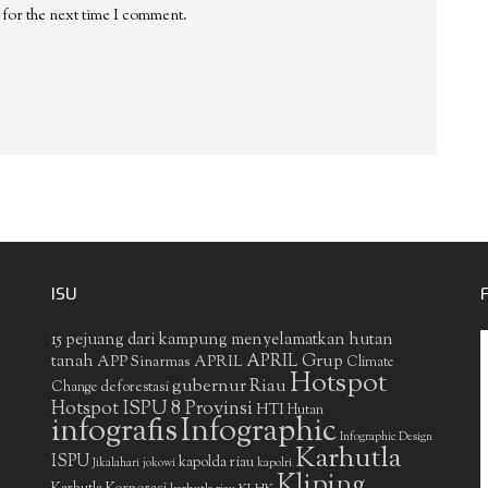
 for the next time I comment.
ISU
15 pejuang dari kampung menyelamatkan hutan
APRIL Grup
tanah
APP Sinarmas
APRIL
Climate
Hotspot
gubernur Riau
deforestasi
Change
Hotspot ISPU 8 Provinsi
HTI
Hutan
infografis
Infographic
Infographic Design
Karhutla
ISPU
kapolda riau
Jikalahari
jokowi
kapolri
Kliping