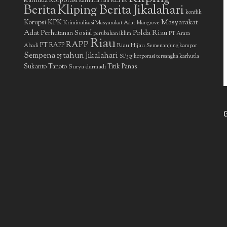
Karhutla Korporasi
KLHK
karhutla riau
Berita
Kliping Berita Jikalahari
konflik
Masyarakat
Korupsi
KPK
Kriminalisasi Masyarakat Adat
Mangrove
Adat
Polda Riau
Perhutanan Sosial
perubahan iklim
PT Arara
Riau
RAPP
PT RAPP
Riau Hijau
Abadi
Semenanjung kampar
Sempena 15 tahun Jikalahari
SP3 15 korporasi tersangka karhutla
Sukanto Tanoto
Surya darmadi
Titik Panas