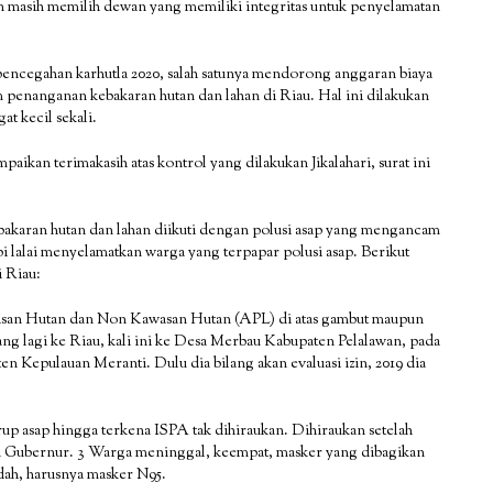
un masih memilih dewan yang memiliki integritas untuk penyelamatan
cegahan karhutla 2020, salah satunya mendorong anggaran biaya
am penanganan kebakaran hutan dan lahan di Riau. Hal ini dilakukan
 kecil sekali.
an terimakasih atas kontrol yang dilakukan Jikalahari, surat ini
ebakaran hutan dan lahan diikuti dengan polusi asap yang mengancam
 lalai menyelamatkan warga yang terpapar polusi asap. Berikut
i Riau:
Kawasan Hutan dan Non Kawasan Hutan (APL) di atas gambut maupun
tang lagi ke Riau, kali ini ke Desa Merbau Kabupaten Pelalawan, pada
n Kepulauan Meranti. Dulu dia bilang akan evaluasi izin, 2019 dia
up asap hingga terkena ISPA tak dihiraukan. Dihiraukan setelah
tkan Gubernur. 3 Warga meninggal, keempat, masker yang dibagikan
dah, harusnya masker N95.