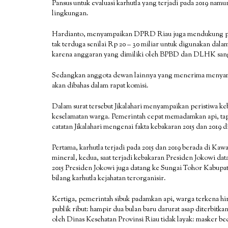
Pansus untuk evaluasi karhutla yang terjadi pada 2019 nam
lingkungan.
Hardianto, menyampaikan DPRD Riau juga mendukung pen
tak terduga senilai Rp 20 – 30 miliar untuk digunakan dal
karena anggaran yang dimiliki oleh BPBD dan DLHK sangat
Sedangkan anggota dewan lainnya yang menerima menyampaik
akan dibahas dalam rapat komisi.
Dalam surat tersebut Jikalahari menyampaikan peristiwa k
keselamatan warga. Pemerintah cepat memadamkan api, tapi
catatan Jikalahari mengenai fakta kebakaran 2015 dan 2019 d
Pertama, karhutla terjadi pada 2015 dan 2019 berada di 
mineral, kedua, saat terjadi kebakaran Presiden Jokowi da
2015 Presiden Jokowi juga datang ke Sungai Tohor Kabupate
bilang karhutla kejahatan terorganisir.
Kertiga, pemerintah sibuk padamkan api, warga terkena hir
publik ribut: hampir dua bulan baru darurat asap diterbi
oleh Dinas Kesehatan Provinsi Riau tidak layak: masker be