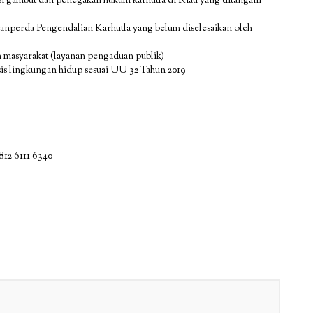
i gambut dan penegakan hukum karhutla di Riau yang ditangani
nperda Pengendalian Karhutla yang belum diselesaikan oleh
masyarakat (layanan pengaduan publik)
 lingkungan hidup sesuai UU 32 Tahun 2019
812 6111 6340