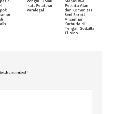
ipatif
Penghulu Siak
Mahasiswa
 5
Ikuti Pelatihan
Pecinta Alam
pok
Paralegal
dan Komunitas
tanan
Seni Soroti
di
Ancaman
lis
Karhutla di
Tengah Godzilla
El Nino
fields are marked
*