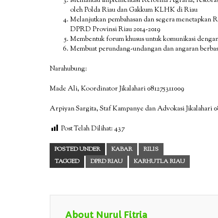
Memantau implementasi Reforma Agraria, restoras
oleh Polda Riau dan Gakkum KLHK di Riau
Melanjutkan pembahasan dan segera menetapkan Ra
DPRD Provinsi Riau 2014-2019
Membentuk forum khusus untuk komunikasi dengan 
Membuat perundang-undangan dan angaran berbasis
Narahubung:
Made Ali, Koordinator Jikalahari 081275311009
Arpiyan Sargita, Staf Kampanye dan Advokasi Jikalahari 0
Post Telah Dilihat:
437
POSTED UNDER
KABAR
RILIS
TAGGED
DPRD RIAU
KARHUTLA RIAU
About Nurul Fitria