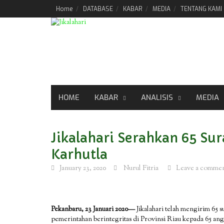
Skip
Home
DATABASE
KABAR
MEDIA
TENTANG KAMI
to
content
HOME
KABAR
ANALISIS
MEDIA
Jikalahari Serahkan 65 Su
Karhutla
January 23, 2020
Nurul Fitria
Leave a comme
Pekanbaru, 23 Januari 2020—
Jikalahari telah mengirim 65 s
pemerintahan berintegritas di Provinsi Riau kepada 65 an