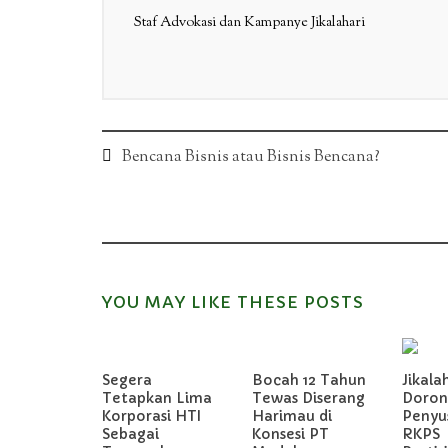
Staf Advokasi dan Kampanye Jikalahari
Post
Bencana Bisnis atau Bisnis Bencana?
navigation
YOU MAY LIKE THESE POSTS
Segera
Bocah 12 Tahun
Jikala
Tetapkan Lima
Tewas Diserang
Doron
Korporasi HTI
Harimau di
Penyu
Sebagai
Konsesi PT
RKPS