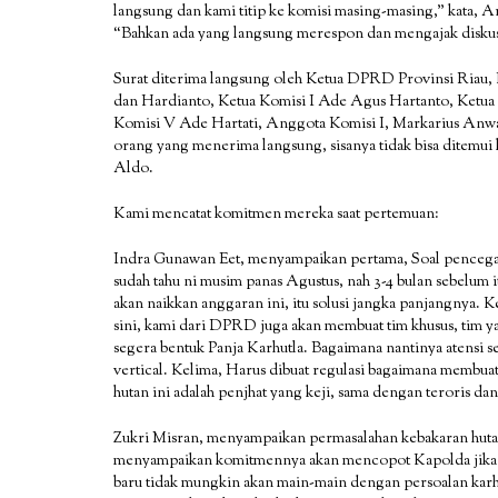
langsung dan kami titip ke komisi masing-masing,” kata, 
“Bahkan ada yang langsung merespon dan mengajak diskusi d
Surat diterima langsung oleh Ketua DPRD Provinsi Riau,
dan Hardianto, Ketua Komisi I Ade Agus Hartanto, Ketua
Komisi V Ade Hartati, Anggota Komisi I, Markarius Anw
orang yang menerima langsung, sisanya tidak bisa ditemui 
Aldo.
Kami mencatat komitmen mereka saat pertemuan:
Indra Gunawan Eet, menyampaikan pertama, Soal pencegahan
sudah tahu ni musim panas Agustus, nah 3-4 bulan sebelum it
akan naikkan anggaran ini, itu solusi jangka panjangnya.
sini, kami dari DPRD juga akan membuat tim khusus, tim ya
segera bentuk Panja Karhutla. Bagaimana nantinya atensi sem
vertical. Kelima, Harus dibuat regulasi bagaimana membu
hutan ini adalah penjhat yang keji, sama dengan teroris d
Zukri Misran, menyampaikan permasalahan kebakaran hutan
menyampaikan komitmennya akan mencopot Kapolda jika mas
baru tidak mungkin akan main-main dengan persoalan ka