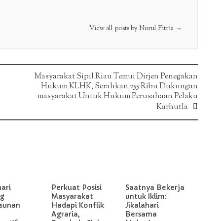
View all posts by Nurul Fitria
→
Masyarakat Sipil Riau Temui Dirjen Penegakan
Hukum KLHK, Serahkan 255 Ribu Dukungan
masyarakat Untuk Hukum Perusahaan Pelaku
Karhutla
hari
Perkuat Posisi
Saatnya Bekerja
g
Masyarakat
untuk Iklim:
sunan
Hadapi Konflik
Jikalahari
Agraria,
Bersama