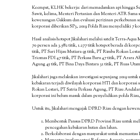
Keempat, KLHK bekerja: dari memadamkan api hingga Sege
Sawit, kelima, Menteri Pertanian dan Menteri ATR Sama sek
kewenangan Gakkum dan evaluasi perizinan perkebunan sawi
korporasi diberikan SP3, 2019 Polda Riau menyelidiki 7 k
Hasil analisis hotspot Jikalahari melalui satelit Terra-Aq
70 persen ada 3.582 titik, 1.277 titik hotspot berada di ko
titik, PT Sari Hijau Mutiara 95 titik, PT Rimba Rokan Lestar
Triomas FDI 47 titik, PT Perkasa Baru 47 titik, PT Arara Ab
Agung 45 titk, PT Bina Daya Bintara 31 titik, PT Ruas Utam
Jikalahari juga melakukan investigasi sepanjang 2019 untu
kebakaran terjadi diwilayah korporasi HTI dan korporasi 
Rokan Lestari, PT Satria Perkasa Agung, PT Riau Andal
korporasi ini belum masuk dalam penyelidikan polda Riau,
Untuk itu, Jikalahari mengajak DPRD Riau dengan kewena
Membentuk Pansus DPRD Provinsi Riau untuk melak
pencegahan kebakaran hutan dan lahan.
Berkolaborasi dengan masyarakat untuk memantau 