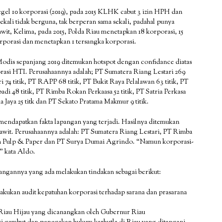
l 10 korporasi (2019), pada 2015 KLHK cabut 3 izin HPH dan
ali tidak berguna, tak berperan sama sekali, padahal punya
t, Kelima, pada 2015, Polda Riau menetapkan 18 korporasi, 15
orporasi dan menetapkan 1 tersangka korporasi.
ua Modis sepanjang 2019 ditemukan hotspot dengan confidance diatas
rporasi HTI. Perusahaannya adalah; PT Sumatera Riang Lestari 269
i 74 titik, PT RAPP 68 titik, PT Bukit Raya Pelalawan 63 titik, PT
adi 48 titik, PT Rimba Rokan Perkaasa 52 titik, PT Satria Perkasa
a Jaya 25 titk dan PT Sekato Pratama Makmur 9 titik.
k mendapatkan fakta lapangan yang terjadi. Hasilnya ditemukan
sawit. Perusahaannya adalah: PT Sumatera Riang Lestari, PT Rimba
an Pulp & Paper dan PT Surya Dumai Agrindo. “Namun korporasi-
” kata Aldo.
ngannya yang ada melakukan tindakan sebagai berikut:
ukan audit kepatuhan korporasi terhadap sarana dan prasarana
Riau Hijau yang dicanangkan oleh Gubernur Riau