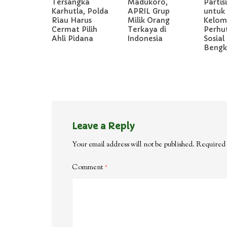
Tersangka
Madukoro,
Partis
Karhutla, Polda
APRIL Grup
untuk
Riau Harus
Milik Orang
Kelom
Cermat Pilih
Terkaya di
Perhu
Ahli Pidana
Indonesia
Sosial 
Bengka
Leave a Reply
Your email address will not be published.
Required 
Comment
*