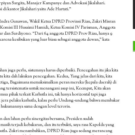
Arpiyan Sargita, Manajer Kampanye dan Advokasi Jikalahari.
i kantor Jikalahari yaitu Ade Hartati.”
 Indra Gunawan, Wakil Ketua DPRD Provinsi Riau, Zukri Misran
 Komisi III Husaimi Hamidi, Ketua Komisi IV Parisman, Anggota
ar dan Sardiyono. “Dari 64 anggota DPRD Prov Riau, hanya 9
karena kesibukan yang luar biasa sebagai anggota dewan,” kata
 juga perlu, sistemnya harus diperbaiki. Pencegahan itu jika kita
u kita dah lakukan pencegahan. Kedua, Yang jelas dari kita, kita
 Ketiga, Bagaimana memaksimalkan peran mereka (kepala daerah) di
ng tersistematis untuk menangani asap ini, Keempat, Kita akan
ua pihak terkait Karhutla ini, tak hanya horizontal tapi juga
at jera pelaku karhutla, kalau perlu Undang-undang bahwa membakar
an hukumannya sama dengan level teroris.
 dan lahan perlu sinergitas bersama, Presiden sudah
ih terjadi kebakaran, dan itu terbukti, saya rasa Kapolda yang
rhutla. Zukri menambahkan, DPRD Riau juga sedang merancang