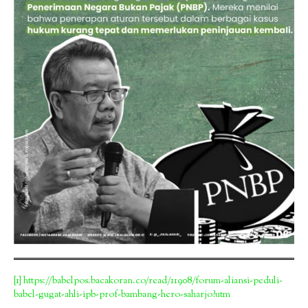
[1]
https://babelpos.bacakoran.co/read/11908/forum-aliansi-peduli-
babel-gugat-ahli-ipb-prof-bambang-hero-saharjo?utm