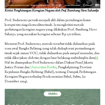
K
ritisi Penghitungan Kerugian Negara
ol
eh Prof. Bambang Hero Sahardjo
Prof. Sudarsono pernah menjadi ahli dalam persidangan kasus
korupsi tata niaga komoditas timah. Ia mengkritisi metode
perhitungan kerugian negara yang dilakukan Prof. Bambang Hero
Saharjo, yang menaksir kerugian sebesar Rp 271 triliun.
Menurut Prof. Sudarsono, metode tersebut tidak didasarkan pada
rona awal Bangka Belitung yang telah dieksplorasi pertambangan
timah sejak zaman VOC, tidak didasarkan pada sampel memadai, dan
tidak dikerjakan oleh tim dengan latar belakang multidisiplin ilmu
[1]
.
Hal itu disampaikan Prof Sudarsono dalam Diskusi Panel Jakarta
Justice Forum dan
Universitas Pertiba
, Pangkalpinang Provinsi
Kepulauan Bangka Belitung (Babel), tentang Dampak Perhitungan
Kerugian Negara terhadap Perekonomian Babel, Sabtu, (21
Desember 2024).