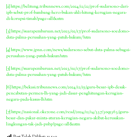
[2]
https://belitung.tribunnews.com/2024/12/22/prof-sudarsono-dari-
ipb-sebut-prof-bambang-hero-bukan-ahli-hitung-kerugian-negara-
di-korupsi-timah?page=all&utm
[3]
https://suarapembaruan.net/2023/02/17/prof-sudarsono-soedomo-
duta-palma-perusahan-yang-patuh-hukum/?utm
[4]
https://www.jpnn.com/news/sudarsono-sebut-duta-palma-sebagai-
perusahan-yang-patuh-hukum?utm
[5]
https://suarapembaruan.net/2023/02/17/prof-sudarsono-soedomo-
duta-palma-perusahan-yang-patuh-hukum/?utm
[6]
https://bekasi.tribunnews.com/2024/12/15/guru-besar-ipb-desak-
pencabutan-permen-lh-yang-jadi-dasar-penghitungan-kerugian-
negara-pada-kasus-lh?utm
[7]
https://nasional.okezone.com/read/2024/12/14/337/3095363/guru-
besar-dan-pakar-minta-aturan-kerugian-negara-akibat-kerusakan-
lingkungan-tak-jadi-pnbp?page=all&utm