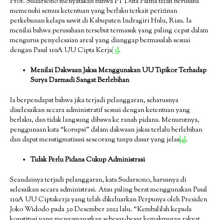
Prof. Sudarsono menyatakan bahwa PT Duta Palma telah berusaha
memenuhi semua ketentuan yang berlaku terkait perizinan
perkebunan kelapa sawit di Kabupaten Indragiri Hulu, Riau. Ia
menilai bahwa perusahaan tersebut termasuk yang paling cepat dalam
mengurus penyelesaian areal yang dianggap bermasalah sesuai
dengan Pasal 110A UU Cipta Kerja
[3]
.
Menilai Dakwaan Jaksa Menggunakan UU Tipikor Terhadap
Surya Darmadi Sangat Berlebihan
Ia berpendapat bahwa jika terjadi pelanggaran, seharusnya
diselesaikan secara administratif sesuai dengan ketentuan yang
berlaku, dan tidak langsung dibawa ke ranah pidana. Menurutnya,
penggunaan kata “korupsi” dalam dakwaan jaksa terlalu berlebihan
dan dapat menstigmatisasi seseorang tanpa dasar yang jelas
[4]
.
Tidak Perlu Pidana Cukup Administrasi
Seandainya terjadi pelanggaran, kata Sudarsono, harusnya di
selesaikan secara administrasi. Atau paling berat menggunakan Pasal
110A UU Ciptakerja yang telah dikeluarkan Perpunya oleh Presiden
Joko Widodo pada 30 Desember 2022 lalu. “Kembalilah kepada
konstitusi yang mengamanatkan sebesar-besar kemakmuran rakyat