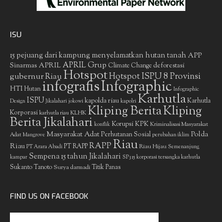
ISU
15 pejuang dari kampung menyelamatkan hutan tanah
APP
APRIL Grup
Sinarmas
APRIL
deforestasi
Climate Change
Hotspot
gubernur Riau
Hotspot ISPU 8 Provinsi
infografis
Infographic
HTI
Hutan
Infographic
Karhutla
ISPU
kapolda riau
Karhutla
Design
Jikalahari
jokowi
kapolri
Kliping Berita
Kliping
Korporasi
KLHK
karhutla riau
Berita Jikalahari
Korupsi
KPK
Kriminalisasi Masyarakat
konflik
Masyarakat Adat
Polda
Perhutanan Sosial
Adat
Mangrove
perubahan iklim
Riau
RAPP
Riau
PT RAPP
Riau Hijau
PT Arara Abadi
Semenanjung
Sempena 15 tahun Jikalahari
kampar
SP3 15 korporasi tersangka karhutla
Sukanto Tanoto
Surya darmadi
Titik Panas
FIND US ON FACEBOOK