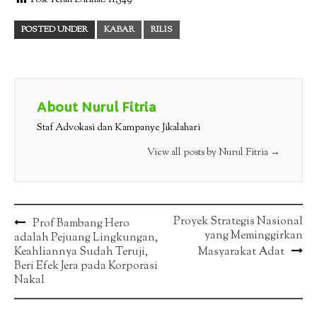
Post Telah Dilihat:
11,549
POSTED UNDER
KABAR
RILIS
About Nurul Fitria
Staf Advokasi dan Kampanye Jikalahari
View all posts by Nurul Fitria
→
Post
Proyek Strategis Nasional
Prof Bambang Hero
yang Meminggirkan
adalah Pejuang Lingkungan,
navigation
Keahliannya Sudah Teruji,
Masyarakat Adat
Beri Efek Jera pada Korporasi
Nakal