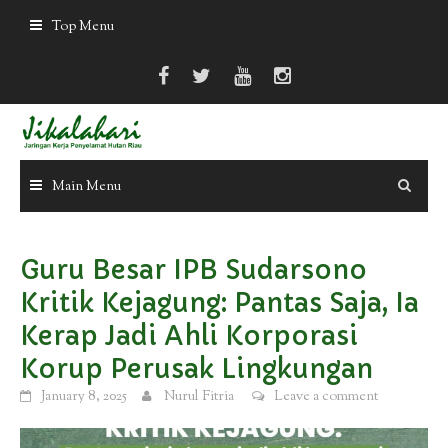
Skip
Top Menu
to
content
Main Menu
Guru Besar IPB Sudarsono
Kritik Kejagung: Pantas Saja, Ia
Kerap Jadi Ahli Korporasi
Korup Perusak Lingkungan
January 8, 2025
Nurul Fitria
Leave a comment