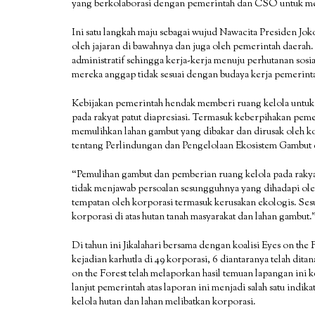
yang berkolaborasi dengan pemerintah dan CSO untuk memb
Ini satu langkah maju sebagai wujud Nawacita Presiden J
oleh jajaran di bawahnya dan juga oleh pemerintah daerah
administratif sehingga kerja-kerja menuju perhutanan sosi
mereka anggap tidak sesuai dengan budaya kerja pemerint
Kebijakan pemerintah hendak memberi ruang kelola untuk 
pada rakyat patut diapresiasi. Termasuk keberpihakan p
memulihkan lahan gambut yang dibakar dan dirusak oleh ko
tentang Perlindungan dan Pengelolaan Ekosistem Gambut 
“Pemulihan gambut dan pemberian ruang kelola pada rakyat
tidak menjawab persoalan sesungguhnya yang dihadapi ole
tempatan oleh korporasi termasuk kerusakan ekologis. Se
korporasi di atas hutan tanah masyarakat dan lahan gambut.
Di tahun ini Jikalahari bersama dengan koalisi Eyes on th
kejadian karhutla di 49 korporasi, 6 diantaranya telah dita
on the Forest telah melaporkan hasil temuan lapangan i
lanjut pemerintah atas laporan ini menjadi salah satu indi
kelola hutan dan lahan melibatkan korporasi.