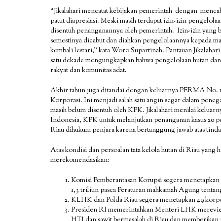
“Jikalahari mencatat kebijakan pemerintah dengan menca
patut diapresiasi. Meski masih terdapat izin-izin pengelol
disentuh penanganannya oleh pemerintah. Izin-izin yang be
semestinya dicabut dan diahkan pengelolaannya kepada ma
kembali lestari,” kata Woro Supartinah. Pantauan Jikalahar
satu dekade mengungkapkan bahwa pengelolaan hutan dan la
rakyat dan komunitas adat.
Akhir tahun juga ditandai dengan keluarnya PERMA No. 1
Korporasi. Ini menjadi salah satu angin segar dalam peneg
masih belum disentuh oleh KPK. Jikalahari menilai keluarny
Indonesia, KPK untuk melanjutkan penanganan kasus 20 per
Riau dihukum penjara karena bertanggung jawab atas tind
Atas kondisi dan persoalan tata kelola hutan di Riau yang 
merekomendasikan:
Komisi Pemberantasan Korupsi segera menetapkan 20
1,3 triliun pasca Peraturan mahkamah Agung tenta
KLHK dan Polda Riau segera menetapkan 49 korpora
Presiden RI memerintahkan Menteri LHK mereview 
HTI dan sawit bermasalah di Riau dan memberikan