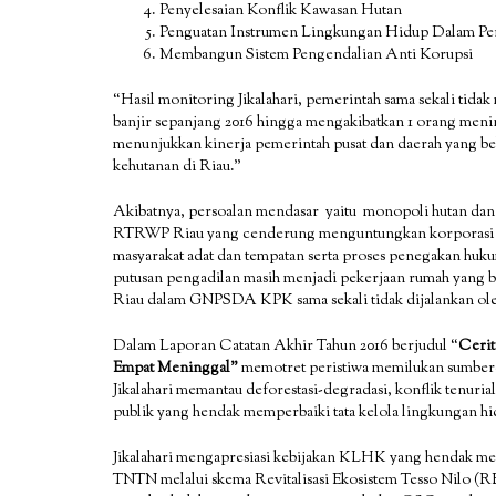
Penyelesaian Konflik Kawasan Hutan
Penguatan Instrumen Lingkungan Hidup Dalam Pe
Membangun Sistem Pengendalian Anti Korupsi
“Hasil monitoring Jikalahari, pemerintah sama sekali t
banjir sepanjang 2016 hingga mengakibatkan 1 orang meni
menunjukkan kinerja pemerintah pusat dan daerah yang be
kehutanan di Riau.”
Akibatnya, persoalan mendasar yaitu monopoli hutan dan 
RTRWP Riau yang cenderung menguntungkan korporasi dan
masyarakat adat dan tempatan serta proses penegakan huku
putusan pengadilan masih menjadi pekerjaan rumah yang be
Riau dalam GNPSDA KPK sama sekali tidak dijalankan ol
Dalam Laporan Catatan Akhir Tahun 2016 berjudul “
Cerit
Empat Meninggal”
memotret peristiwa memilukan sumberda
Jikalahari memantau deforestasi-degradasi, konflik tenurial
publik yang hendak memperbaiki tata kelola lingkungan h
Jikalahari mengapresiasi kebijakan KLHK yang hendak me
TNTN melalui skema Revitalisasi Ekosistem Tesso Nilo (R