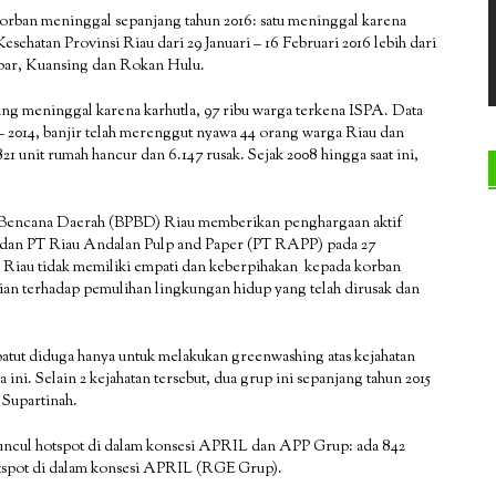
korban meninggal sepanjang tahun 2016: satu meninggal karena
esehatan Provinsi Riau dari 29 Januari – 16 Februari 2016 lebih dari
mpar, Kuansing dan Rokan Hulu.
ang meninggal karena karhutla, 97 ribu warga terkena ISPA. Data
– 2014, banjir telah merenggut nyawa 44 orang warga Riau dan
21 unit rumah hancur dan 6.147 rusak. Sejak 2008 hingga saat ini,
Bencana Daerah (BPBD) Riau memberikan penghargaan aktif
 dan PT Riau Andalan Pulp and Paper (PT RAPP) pada 27
Riau tidak memiliki empati dan keberpihakan kepada korban
lian terhadap pemulihan lingkungan hidup yang telah dirusak dan
tut diduga hanya untuk melakukan greenwashing atas kejahatan
ni. Selain 2 kejahatan tersebut, dua grup ini sepanjang tahun 2015
 Supartinah.
 muncul hotspot di dalam konsesi APRIL dan APP Grup: ada 842
otspot di dalam konsesi APRIL (RGE Grup).