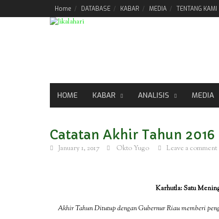
Skip
Home
DATABASE
KABAR
MEDIA
TENTANG KAMI
to
content
HOME
KABAR
ANALISIS
MEDIA
Catatan Akhir Tahun 2016
January 1, 2017
Okto Yugo
Leave a comment
Karhutla: Satu Menin
Akhir Tahun Ditutup dengan Gubernur Riau memberi peng