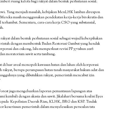
eri ruang kelola bagi rakyat dalam bentuk perhutanan sosial.
okowi. Yang menjadi masalah, kebijakan MenLHK lamban direspon
. Mereka masih menggunakan pendekatan kerja-kerja birokratis dan
al terhambat. Sementara, cara-cara kerja CSO yang substansial,
ah.
rakyat dalam bentuk perhutanan sosial sebagai wujud keberpihakan
emerintah dengan membentuk Badan Restorasi Gambut yang hendak
rporasi dan cukong, lalu memperkuat revisi PP 57 tahun 2016
dan moratorium sawit serta tambang.
 di luar areal monopoli kawasan hutan dan lahan oleh korporasi
h rakyat, berupa perampasan hutan tanah masyarakat hukum adat dan
sungguhnya yang dibutuhkan rakyat, pemerintah mencabut izin
”
e Forest juga mengeluarkan laporan pemantauan lapangan atas
nami kembali dengan akasia dan sawit. Jikalahari bersama koalisi Eyes
ni kepada Kepolisian Daerah Riau, KLHK, BRG dan KSP. Tindak
kator keseriusan pemerintah dalam menyelesaikan persoalan tata