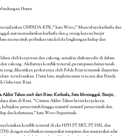
rlindungan Hutan
idak menjalankan GNPSDA KPK,” kata Woro,” Munculnya karhutla dan
nggal saat memadamkan karhutla dan 4 orang karena banjir
lum menyentuh perbaikan tata kelola lingkungan hidup dan
lahan oleh korporasi dan cukong, semakin diakomodir di dalam
 cukong. Akibatnya konflik tenurial,perampasan hutan tanah
m yang dihentikan perkaranya oleh Polda Riau termasuk disparitas
lum terselesaikan. Disisi lain, implementasi rencana aksi Pemda
eh Gubernur Riau.
a Akhir Tahun 2016 dari Riau: Karhutla, Satu Meninggal. Banjir,
ya alam di Riau. “Catatan Akhir Tahun berisi kerja-kerja
, kebijakan pemerintah hingga inisiatif-inisiatif pemerintah dan
idup dan kehutanan,” kata Woro Supartinah.
nyelesaikan konflik tenurial di eks HPH PT SRT, PT HSL dan
ETN) dengan melibatkan masyarakat tempatan dan masyarakat adat