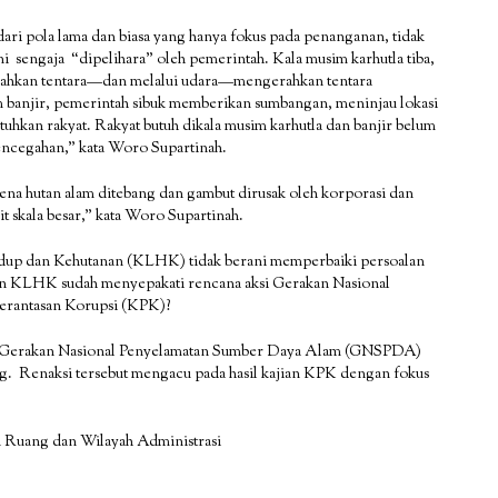
ari pola lama dan biasa yang hanya fokus pada penanganan, tidak
 sengaja “dipelihara” oleh pemerintah. Kala musim karhutla tiba,
ahkan tentara—dan melalui udara—mengerahkan tentara
banjir, pemerintah sibuk memberikan sumbangan, meninjau lokasi
hkan rakyat. Rakyat butuh dikala musim karhutla dan banjir belum
encegahan,” kata Woro Supartinah.
rena hutan alam ditebang dan gambut dirusak oleh korporasi dan
t skala besar,” kata Woro Supartinah.
up dan Kehutanan (KLHK) tidak berani memperbaiki persoalan
dan KLHK sudah menyepakati rencana aksi Gerakan Nasional
rantasan Korupsi (KPK)?
am Gerakan Nasional Penyelamatan Sumber Daya Alam (GNSPDA)
ang. Renaksi tersebut mengacu pada hasil kajian KPK dengan fokus
 Ruang dan Wilayah Administrasi