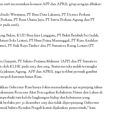
015 dan 2016 menemukan konsesi APP dan APRIL grup sengaja dibakar:
elindo Wiratama, PT Bina Duta Laksana, PT Dexter Perkasa
Perkasa, PT Ruas Utama Jaya, PT Satria Perkasa Agung dan PT
ar pada 2016).
dung Bulan, KUD Bina Jaya Langgam, PT Bukit Betabuh Sei Indah,
Hutani Sola Lestari, PT Nusa Prima Manunggal, PT Riau Andalan
ari, PT Siak Raya Timber dan PT Sumatera Riang Lestari (PT
ara Gajapati, PT Sakato Pratama Makmur (APP) dan PT Sumatera
n oleh KLHK pada 2013 dan 2014. Status mereka sudah tersangka
Kejaksaan Agung. APP dan APRIL juga terlibat perusak gambut
onopoli kawasan hutan Riau.
jukkan Gubernur Riau hanya fokus memadamkan api sepanjang tahun
Pelaksanaan Rencana Aksi Pencegahan Kebakaran Hutan dan Lahan di
mperbaiki tata kelola lingkungan hidup dan kehutanan yang
ak berlaku per 31 desember 2015 dan tidak diperpanjang Gubernur
rmal bahwa Renaksi Pergub komit dijalankan pemerintah,” kata