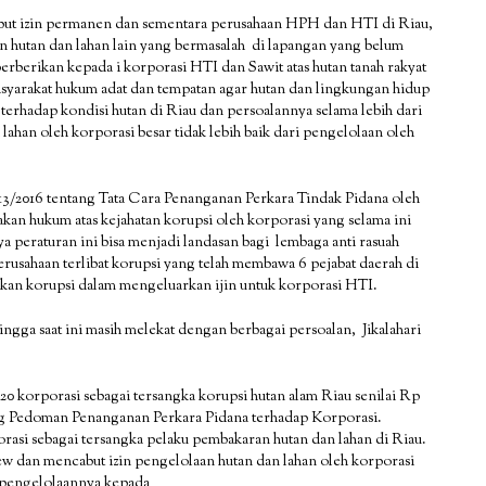
but izin permanen dan sementara perusahaan HPH dan HTI di Riau,
aan hutan dan lahan lain yang bermasalah di lapangan yang belum
rberikan kepada i korporasi HTI dan Sawit atas hutan tanah rakyat
syarakat hukum adat dan tempatan agar hutan dan lingkungan hidup
i terhadap kondisi hutan di Riau dan persoalannya selama lebih dari
han oleh korporasi besar tidak lebih baik dari pengelolaan oleh
3/2016 tentang Tata Cara Penanganan Perkara Tindak Pidana oleh
akan hukum atas kejahatan korupsi oleh korporasi yang selama ini
a peraturan ini bisa menjadi landasan bagi lembaga anti rasuah
usahaan terlibat korupsi yang telah membawa 6 pejabat daerah di
akan korupsi dalam mengeluarkan ijin untuk korporasi HTI.
hingga saat ini masih melekat dengan berbagai persoalan, Jikalahari
 korporasi sebagai tersangka korupsi hutan alam Riau senilai Rp
ng Pedoman Penanganan Perkara Pidana terhadap Korporasi.
si sebagai tersangka pelaku pembakaran hutan dan lahan di Riau.
dan mencabut izin pengelolaan hutan dan lahan oleh korporasi
 pengelolaannya kepada