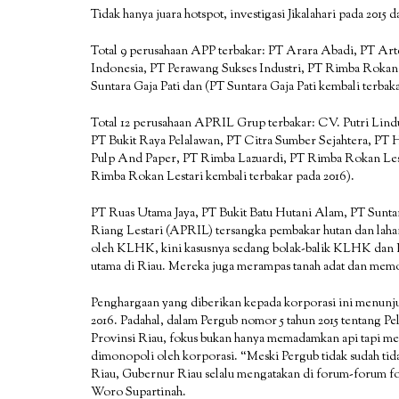
Tidak hanya juara hotspot, investigasi Jikalahari pada 2
Total 9 perusahaan APP terbakar: PT Arara Abadi, PT Art
Indonesia, PT Perawang Sukses Industri, PT Rimba Rokan 
Suntara Gaja Pati dan (PT Suntara Gaja Pati kembali terbak
Total 12 perusahaan APRIL Grup terbakar: CV. Putri Lin
PT Bukit Raya Pelalawan, PT Citra Sumber Sejahtera, PT 
Pulp And Paper, PT Rimba Lazuardi, PT Rimba Rokan Lest
Rimba Rokan Lestari kembali terbakar pada 2016).
PT Ruas Utama Jaya, PT Bukit Batu Hutani Alam, PT Sunt
Riang Lestari (APRIL) tersangka pembakar hutan dan laha
oleh KLHK, kini kasusnya sedang bolak-balik KLHK dan 
utama di Riau. Mereka juga merampas tanah adat dan mem
Penghargaan yang diberikan kepada korporasi ini menun
2016. Padahal, dalam Pergub nomor 5 tahun 2015 tentang 
Provinsi Riau, fokus bukan hanya memadamkan api tapi me
dimonopoli oleh korporasi. “Meski Pergub tidak sudah tid
Riau, Gubernur Riau selalu mengatakan di forum-forum fo
Woro Supartinah.