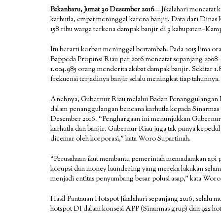
Pekanbaru, Jumat 30 Desember 2016
—Jikalahari mencatat 
karhutla, empat meninggal karena banjir. Data dari Dinas K
158 ribu warga terkena dampak banjir di 3 kabupaten–Ka
Itu berarti korban meninggal bertambah. Pada 2015 lima or
Bappeda Propinsi Riau per 2016 mencatat sepanjang 2008 
1.004.985 orang menderita akibat dampak banjir. Sekitar 1.8
frekuensi terjadinya banjir selalu meningkat tiap tahunnya.
Anehnya, Gubernur Riau melalui Badan Penanggulangan 
dalam penanggulangan bencana karhutla kepada Sinarmas
Desember 2016. “Penghargaan ini menunjukkan Gubernur 
karhutla dan banjir. Gubernur Riau juga tak punya kepedu
dicemar oleh korporasi,” kata Woro Supartinah.
“Perusahaan ikut membantu pemerintah memadamkan api pa
korupsi dan money laundering yang mereka lakukan selama i
menjadi entitas penyumbang besar polusi asap,” kata Woro
Hasil Pantauan Hotspot Jikalahari sepanjang 2016, selalu
hotspot DI dalam konsesi APP (Sinarmas grup) dan 922 h