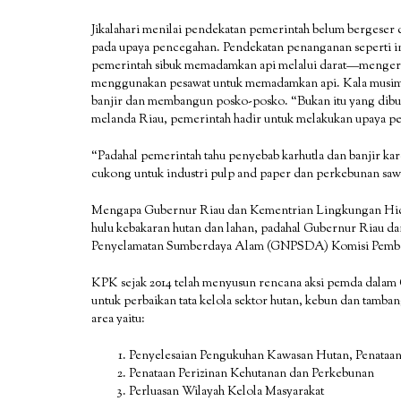
Jikalahari menilai pendekatan pemerintah belum bergeser d
pada upaya pencegahan. Pendekatan penanganan seperti ini
pemerintah sibuk memadamkan api melalui darat—menger
menggunakan pesawat untuk memadamkan api. Kala musim 
banjir dan membangun posko-posko. “Bukan itu yang dibutu
melanda Riau, pemerintah hadir untuk melakukan upaya p
“Padahal pemerintah tahu penyebab karhutla dan banjir ka
cukong untuk industri pulp and paper dan perkebunan sawi
Mengapa Gubernur Riau dan Kementrian Lingkungan Hid
hulu kebakaran hutan dan lahan, padahal Gubernur Riau 
Penyelamatan Sumberdaya Alam (GNPSDA) Komisi Pembe
KPK sejak 2014 telah menyusun rencana aksi pemda dal
untuk perbaikan tata kelola sektor hutan, kebun dan tamb
area yaitu:
Penyelesaian Pengukuhan Kawasan Hutan, Penataan
Penataan Perizinan Kehutanan dan Perkebunan
Perluasan Wilayah Kelola Masyarakat