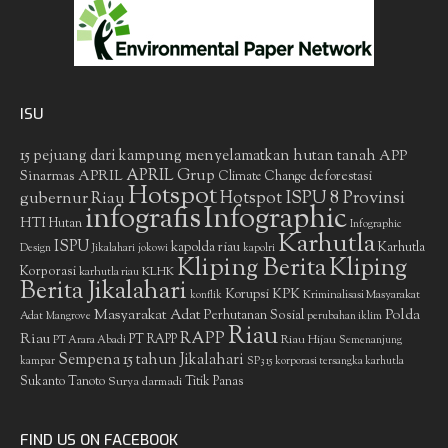
ISU
15 pejuang dari kampung menyelamatkan hutan tanah
APP
APRIL Grup
Sinarmas
APRIL
deforestasi
Climate Change
Hotspot
gubernur Riau
Hotspot ISPU 8 Provinsi
infografis
Infographic
HTI
Hutan
Infographic
Karhutla
ISPU
kapolda riau
Karhutla
Design
Jikalahari
jokowi
kapolri
Kliping Berita
Kliping
Korporasi
KLHK
karhutla riau
Berita Jikalahari
Korupsi
KPK
Kriminalisasi Masyarakat
konflik
Masyarakat Adat
Polda
Perhutanan Sosial
Adat
Mangrove
perubahan iklim
Riau
RAPP
Riau
PT RAPP
Riau Hijau
PT Arara Abadi
Semenanjung
Sempena 15 tahun Jikalahari
kampar
SP3 15 korporasi tersangka karhutla
Sukanto Tanoto
Surya darmadi
Titik Panas
FIND US ON FACEBOOK