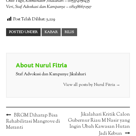
Okto Yugo, Koordinator Jikalahari – 085374856435
Veri, Staf Advokasi dan Kampanye – 082386672517
Post Telah Dilihat:
5,229
POSTED UNDER
KABAR
RILIS
About Nurul Fitria
Staf Advokasi dan Kampanye Jikalahari
View all posts by Nurul Fitria
→
Post
Jikalahari Kritik Calon
BRGM Diharap Bisa
Gubernur Riau M Nasir yang
Rehabilitasi Mangrove di
navigation
Ingin Ubah Kawasan Hutan
Meranti
Jadi Kebun