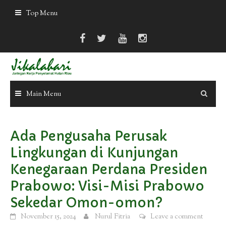
Skip
Top Menu
to
content
Main Menu
Ada Pengusaha Perusak
Lingkungan di Kunjungan
Kenegaraan Perdana Presiden
Prabowo: Visi-Misi Prabowo
Sekedar Omon-omon?
November 15, 2024
Nurul Fitria
Leave a comment