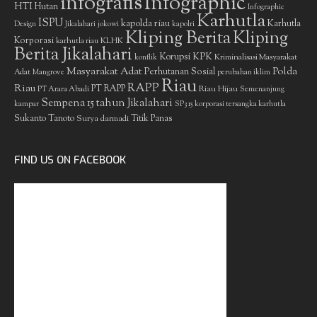
infografis
Infographic
HTI
Hutan
Infographic
Karhutla
ISPU
kapolda riau
Karhutla
Design
Jikalahari
jokowi
kapolri
Kliping Berita
Kliping
Korporasi
KLHK
karhutla riau
Berita Jikalahari
Korupsi
KPK
Kriminalisasi Masyarakat
konflik
Masyarakat Adat
Polda
Perhutanan Sosial
Adat
Mangrove
perubahan iklim
Riau
RAPP
Riau
PT RAPP
Riau Hijau
PT Arara Abadi
Semenanjung
Sempena 15 tahun Jikalahari
kampar
SP3 15 korporasi tersangka karhutla
Sukanto Tanoto
Surya darmadi
Titik Panas
FIND US ON FACEBOOK