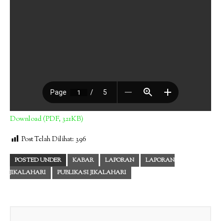
Download (PDF, 321KB)
Post Telah Dilihat:
396
POSTED UNDER
KABAR
LAPORAN
LAPORAN
JIKALAHARI
PUBLIKASI JIKALAHARI