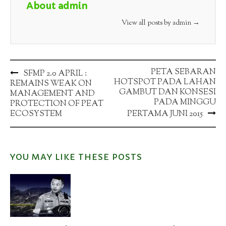
About admin
View all posts by admin
→
Post
PETA SEBARAN
SFMP 2.0 APRIL :
HOTSPOT PADA LAHAN
REMAINS WEAK ON
navigation
GAMBUT DAN KONSESI
MANAGEMENT AND
PADA MINGGU
PROTECTION OF PEAT
ECOSYSTEM
PERTAMA JUNI 2015
YOU MAY LIKE THESE POSTS