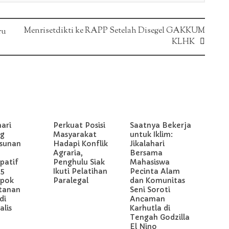
Menrisetdikti ke RAPP Setelah Disegel GAKKUM
ru
KLHK
hari
Perkuat Posisi
Saatnya Bekerja
g
Masyarakat
untuk Iklim:
sunan
Hadapi Konflik
Jikalahari
Agraria,
Bersama
ipatif
Penghulu Siak
Mahasiswa
 5
Ikuti Pelatihan
Pecinta Alam
pok
Paralegal
dan Komunitas
tanan
Seni Soroti
di
Ancaman
lis
Karhutla di
Tengah Godzilla
El Nino