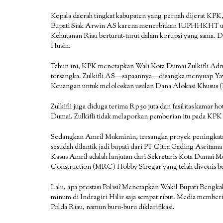
Kepala daerah tingkat kabupaten yang pernah dijerat KPK
Bupati Siak Arwin AS karena menerbitkan IUPHHKHT unt
Kehutanan Riau berturut-turut dalam korupsi yang sama.
Husin.
Tahun ini, KPK menetapkan Wali Kota Dumai Zulkifli Adn
tersangka. Zulkifli AS—sapaannya—disangka menyuap Y
Keuangan untuk meloloskan usulan Dana Alokasi Khusu
Zulkifli juga diduga terima Rp 50 juta dan fasilitas kamar 
Dumai. Zulkifli tidak melaporkan pemberian itu pada KPK s
Sedangkan Amril Mukminin, tersangka proyek peningkatan
sesudah dilantik jadi bupati dari PT Citra Gading Asritam
Kasus Amril adalah lanjutan dari Sekretaris Kota Duma
Construction (MRC) Hobby Siregar yang telah divonis ber
Lalu, apa prestasi Polisi? Menetapkan Wakil Bupati Beng
minum di Indragiri Hilir saja sempat ribut. Media member
Polda Riau, namun buru-buru diklarifikasi.