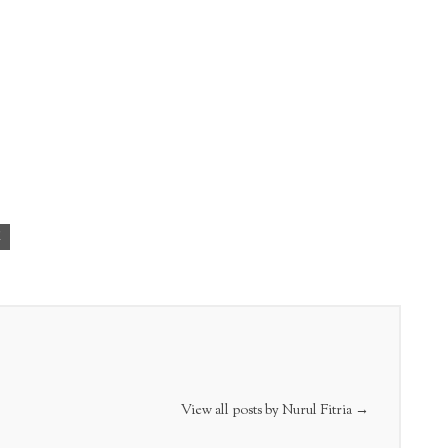
View all posts by Nurul Fitria
→