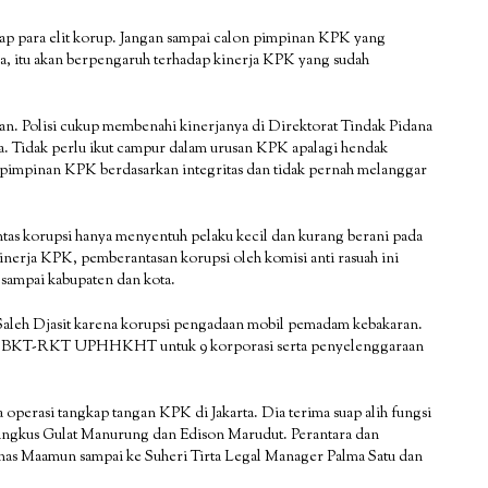
p para elit korup. Jangan sampai calon pimpinan KPK yang
a, itu akan berpengaruh terhadap kinerja KPK yang sudah
an. Polisi cukup membenahi kinerjanya di Direktorat Tindak Pidana
ia. Tidak perlu ikut campur dalam urusan KPK apalagi hendak
 pimpinan KPK berdasarkan integritas dan tidak pernah melanggar
antas korupsi hanya menyentuh pelaku kecil dan kurang berani pada
 kinerja KPK, pemberantasan korupsi oleh komisi anti rasuah ini
 sampai kabupaten dan kota.
Saleh Djasit karena korupsi pengadaan mobil pemadam kebakaran.
kan BKT-RKT UPHHKHT untuk 9 korporasi serta penyelenggaraan
operasi tangkap tangan KPK di Jakarta. Dia terima suap alih fungsi
ingkus Gulat Manurung dan Edison Marudut. Perantara dan
s Maamun sampai ke Suheri Tirta Legal Manager Palma Satu dan