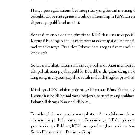
Hanya penegak hukum berintegritas yang berani menangka
terbukti tak berintegritas masuk dan memimpin KPK karen
dipercaya publik selama ini.
Senarai, menolak calon pimpinan KPK dari unsur kepolisi
Korupsi bila ingin serius memberantas korupsi di Indones
melemahkannya. Presiden Jokowi harus tegas dan memilih
kode etik.
Senarai melihat, selama ini kinerja polisi di Riau member
elit politik atau pejabat publik. Bila dibandingkan dengan
langsung menyasar kepala daerah mulai di tingkat provinsi
Misalnya, KPK telah menjerat 3 Gubernur Riau. Pertama, 
Kemudian Rusli Zainal yang terjerat korupsi mengesah
Pekan Olahraga Nasional di Riau.
Terakhir, belum separuh masa jabatan, Annas Maamun kena 
lahan untuk perkebunan sawit. Bersamanya, KPK juga mer
pemberi suap. Bahkan, KPK mengembangkan perkara Anna
Surya Darmadi bos Darmex Grup.