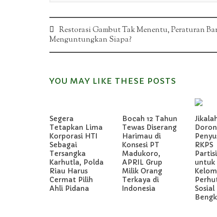
Post
Restorasi Gambut Tak Menentu, Peraturan Ba
Menguntungkan Siapa?
navigation
YOU MAY LIKE THESE POSTS
Segera
Bocah 12 Tahun
Jikala
Tetapkan Lima
Tewas Diserang
Doron
Korporasi HTI
Harimau di
Penyu
Sebagai
Konsesi PT
RKPS
Tersangka
Madukoro,
Partis
Karhutla, Polda
APRIL Grup
untuk
Riau Harus
Milik Orang
Kelom
Cermat Pilih
Terkaya di
Perhu
Ahli Pidana
Indonesia
Sosial 
Bengka