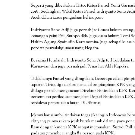
Seperti yang diberitakan Tirto, Ketua Pansel Yenti Garnas
2018. Sedangkan Wakil Ketua Pansel Indriyanto Seno Adj
Aceh dalam kasus pengadaan helicopter.
Indriyanto Seno Adji juga pernah jadi kuasa hukum orang-
keuangan yaitu Paul Sutopo dkk. Juga kuasa hukum Tomi So
Hakim Agung Syaifudin Kartasasmita. Juga sebagai kuasa 
perdata penyalahgunaan uang Negara.
Bersama Hendardi, Indriyanto Seno Adji terlibat dalam ti
Karnavian dan juga pernah jadi Penasihat Ahli Kapolri.
Tidak hanya Pansel yang diragukan. Beberapa calon pimpin
laporan Tirto, tiga dari 20 nama calon pimpinan KPK ya
diduga pernah mengancam Direktur Penindakan KPK Kombe
bertemu terperiksa saat menjabat Deputi Penindakan KPK. A
terdakwa pembalakan hutan DL Sitorus.
Jokowi harus ambil tindakan tegas jika ingin Indonesia bebas
elit yang punya rekam jejak buruk masuk dalam upaya pen
Riau dengan kinerja KPK sangat memuaskan. Survei Polli
pada 2017 memberi angka 83 persen pada KPK.