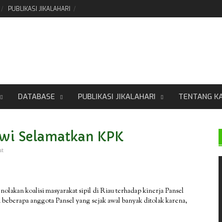
PUBLIKASI JIKALAHARI
DATABASE
PUBLIKASI JIKALAHARI
TENTANG K
owi Selamatkan KPK
nt
nolakan koalisi masyarakat sipil di Riau terhadap kinerja Pansel
eberapa anggota Pansel yang sejak awal banyak ditolak karena,