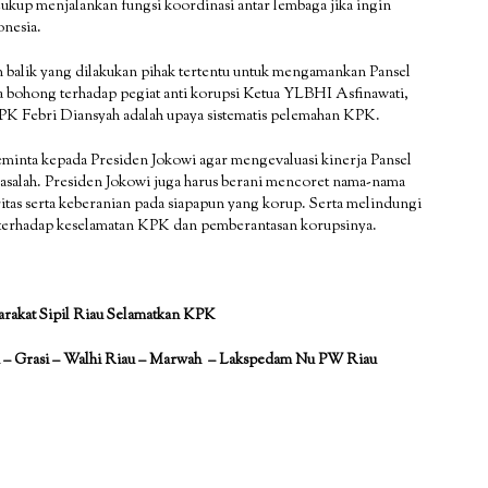
ukup menjalankan fungsi koordinasi antar lembaga jika ingin
onesia.
balik yang dilakukan pihak tertentu untuk mengamankan Pansel
 bohong terhadap pegiat anti korupsi Ketua YLBHI Asfinawati,
 Febri Diansyah adalah upaya sistematis pelemahan KPK.
meminta kepada Presiden Jokowi agar mengevaluasi kinerja Pansel
lah. Presiden Jokowi juga harus berani mencoret nama-nama
tas serta keberanian pada siapapun yang korup. Serta melindungi
terhadap keselamatan KPK dan pemberantasan korupsinya.
arakat Sipil Riau Selamatkan KPK
aru – Grasi – Walhi Riau – Marwah – Lakspedam Nu PW Riau