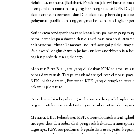
Selain itu, menurut Jikalahari, Presiden Jokowi harus me
mengusulkan nama-nama yang berintegritas ke DPR RI. Jik
akan terancam berhenti dan Riau akan tetap berada pada z
pelayanan publik dan langgengnya bencana ekologis sepert
Setidaknya terdapat beberapa kasus korupsi besar yang ten
nama-nama kepala daerah dan direksi perusahaan di atas t
20 korporasi Hutan Tanaman Industri sebagai pelaku suap
Pelalawan Tengku Azmun Jaafar untuk menerbitkan izin korp
bagian penindakan sejak 2017.
Menurut Fitra Riau, apa yang dilakukan KPK selama ini su
bebas dari rasuah. Tetapi, masih ada segelintir elit ber
KPK. Maka dari itu, Pimpinan KPK yang ditetapkan preside
rekam jejak buruk.
Presiden selaku kepala negara harus berdiri pada lingkar
negara untuk menjawab tantangan pemberantasan korupsi 
Menurut LBH Pekanbaru, KPK dibentuk untuk meningkatka
independen dan bebas dari pengaruh kekuasaan manapun 
tugasnya, KPK berpedoman kepada lima asas, yaitu: kepast