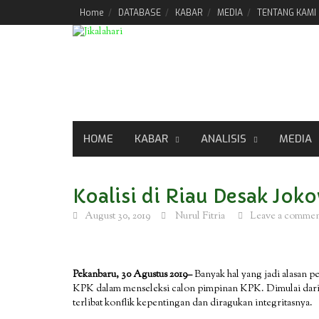
Skip
Home
DATABASE
KABAR
MEDIA
TENTANG KAMI
to
content
HOME
KABAR
ANALISIS
MEDIA
Koalisi di Riau Desak Jok
August 30, 2019
Nurul Fitria
Leave a comme
Pekanbaru, 30 Agustus 2019–
Banyak hal yang jadi alasan pe
KPK dalam menseleksi calon pimpinan KPK. Dimulai dari b
terlibat konflik kepentingan dan diragukan integritasnya.