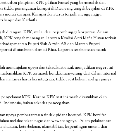
ncoret calon pimpinan KPK pilihan Pansel yang bermasalah dan
a tidak, penanganan korupsi di Riau yang tengah berjalan di KPK
ona merah korupsi. Korupsi akan terus terjadi, mengganggu
i banjir dan Karhutla.
gah ditangani KPK, mulai dari pejabat hingga korporasi. Selain
adi, KPK tengah menangani laporan Koalisi Anti Mafia Hutan terkait
 terhadap mantan Bupati Siak Arwin AS dan Mantan Bupati
orasi di atas hutan alam di Riau. Laporan tesebut telah masuk
dah menunjukan upaya dan tekad kuat untuk menjadikan negeri ini
upaya melemahkan KPK termasuk hendak menyerang dari dalam internal
n nantinya harus berintegritas, tidak cacat hukum apalagi punya
an penyelamat KPK. Karena KPK saat ini masih dibutuhkan oleh
di Indonesia, bukan sekedar pencegahan.
n upaya pemberantasan tindak pidana korupsi. KPK bersifat
dalam melaksanakan tugas dan wewenangnya. Dalam pelaksanaan
ian hukum, keterbukaan, akuntabilitas, kepentingan umum, dan