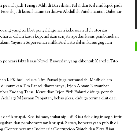
ih pernah jadi Tenaga Ahli di Bareskrim Polri dan Kalemdikpol pada
i Pernah jadi kuasa hukum terdakwa Abdullah Puteh mantan Gubenur
orang yang terlibat penyalahgunaan kekuasaan oleh otoritas
eharto dalam kasus kepemilikan senjata api dan kasus pembunuhan
hukum Yayasan Supersemar milik Soeharto dalam kasus gugatan
m pencari fakta kasus Novel Baswedan yang dibentuk Kapolri Tito
an KPK hasil seleksi Tim Pansel juga bermasalah. Masih dalam
ng diumumkan Tim Pansel diantaranya, Irjen Antam Novambar
s Endang Tarsa. Kemudian Irjen Firli Bahuri diduga pernah
da lagi M Jasman Panjaitan, bekas jaksa, diduga terima duit dari
 dari korupsi. Koalisi masyarakat sipil di Riau tidak ingin segelintir
cegahan dan pemberantasan korupsi. Sebab, kepercayaan publik di
ng Center bersama Indonesia Corruption Watch dan Fitra Riau