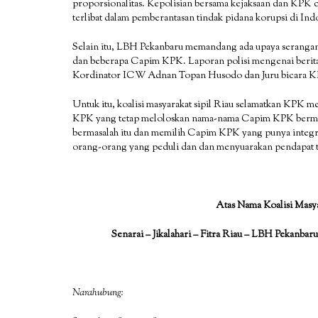
proporsionalitas. Kepolisian bersama kejaksaan dan KPK c
terlibat dalam pemberantasan tindak pidana korupsi di Ind
Selain itu, LBH Pekanbaru memandang ada upaya serangan 
dan beberapa Capim KPK. Laporan polisi mengenai berita
Kordinator ICW Adnan Topan Husodo dan Juru bicara KPK
Untuk itu, koalisi masyarakat sipil Riau selamatkan KPK 
KPK yang tetap meloloskan nama-nama Capim KPK bermasa
bermasalah itu dan memilih Capim KPK yang punya integri
orang-orang yang peduli dan dan menyuarakan pendapat 
Atas Nama Koalisi Masy
Senarai – Jikalahari – Fitra Riau – LBH Pekanb
Narahubung: