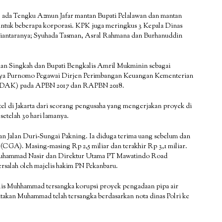
, ada Tengku Azmun Jafar mantan Bupati Pelalawan dan mantan
uk beberapa korporasi. KPK juga meringkus 3 Kepala Dinas
 Diantaranya; Syuhada Tasman, Asral Rahmana dan Burhanuddin
an Singkah dan Bupati Bengkalis Amril Mukminin sebagai
aya Purnomo Pegawai Dirjen Perimbangan Keuangan Kementerian
s (DAK) pada APBN 2017 dan RAPBN 2018.
hotel di Jakarta dari seorang pengusaha yang mengerjakan proyek di
etelah 30 hari lamanya.
 Jalan Duri-Sungai Pakning. Ia diduga terima uang sebelum dan
a (CGA). Masing-masing Rp 2,5 miliar dan terakhir Rp 3,1 miliar.
i Muhammad Nasir dan Direktur Utama PT Mawatindo Road
salah oleh majelis hakim PN Pekanbaru.
kalis Muhhammad tersangka korupsi proyek pengadaan pipa air
itakan Muhammad telah tersangka berdasarkan nota dinas Polri ke