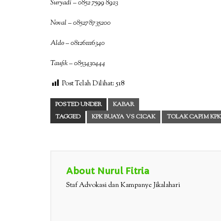
Suryadi – 0852 7599 8923
Noval – 085278735200
Aldo – 081261116340
Taufik – 0853430444
Post Telah Dilihat:
518
POSTED UNDER
KABAR
TAGGED
KPK BUAYA VS CICAK
TOLAK CAPIM KPK
About Nurul Fitria
Staf Advokasi dan Kampanye Jikalahari