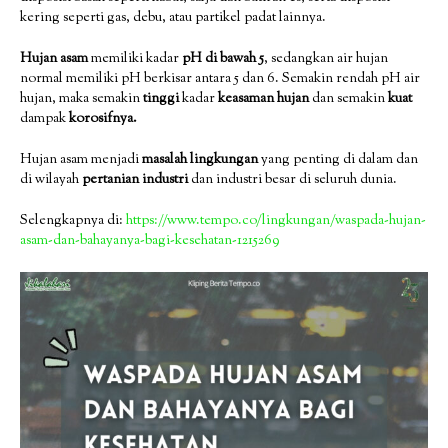
kering seperti gas, debu, atau partikel padat lainnya.
Hujan asam
memiliki kadar
pH di bawah 5
, sedangkan air hujan
normal memiliki pH berkisar antara 5 dan 6. Semakin rendah pH air
hujan, maka semakin
tinggi
kadar
keasaman hujan
dan semakin
kuat
dampak
korosifnya.
Hujan asam menjadi
masalah lingkungan
yang penting di dalam dan
di wilayah
pertanian industri
dan industri besar di seluruh dunia.
Selengkapnya di:
https://www.tempo.co/lingkungan/waspada-hujan-
asam-dan-bahayanya-bagi-kesehatan-1215269