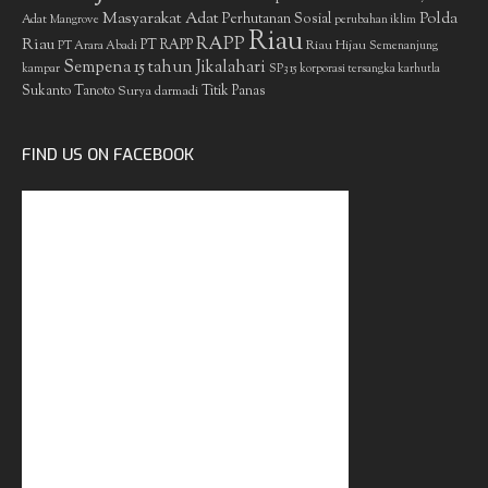
Masyarakat Adat
Polda
Perhutanan Sosial
Adat
Mangrove
perubahan iklim
Riau
RAPP
Riau
PT RAPP
Riau Hijau
PT Arara Abadi
Semenanjung
Sempena 15 tahun Jikalahari
kampar
SP3 15 korporasi tersangka karhutla
Sukanto Tanoto
Surya darmadi
Titik Panas
FIND US ON FACEBOOK