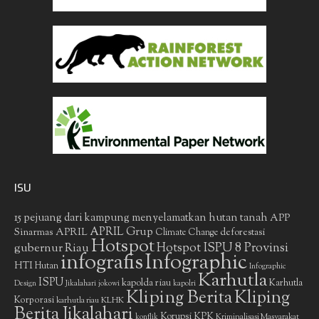
ISU
15 pejuang dari kampung menyelamatkan hutan tanah
APP
APRIL Grup
Sinarmas
APRIL
deforestasi
Climate Change
Hotspot
gubernur Riau
Hotspot ISPU 8 Provinsi
infografis
Infographic
HTI
Hutan
Infographic
Karhutla
ISPU
kapolda riau
Karhutla
Design
Jikalahari
jokowi
kapolri
Kliping Berita
Kliping
Korporasi
KLHK
karhutla riau
Berita Jikalahari
Korupsi
KPK
Kriminalisasi Masyarakat
konflik