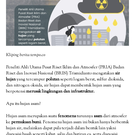
Kliping berita tempo.co
Peneliti Ahli Utama Pusat Riset Iklim dan Atmosfer (PRIA) Badan
Riset dan Inovasi Nasional (BRIN) Trismidianto mengatakan
air
hujan
yang tercampur
polutan
seperti logam berat, sulfur dioksida,
dan nitrogen oksida, air hujan dapat membentuk hujan asam yang
berpotensi
merusak lingkungan dan infrastruktur.
Apa itu hujan asam?
Hujan asam merupakan suatu
fenomena
turunnya
asam
dari atmosfer
ke
permukaan bumi
. Fenomena hujan asam ini bukan hanya berbentuk
hujan air, melainkan dapat pula terjadi dalam bentuk lain yakni
disposisi basah seperti kabut, salju dan butiran es, serta disposisi