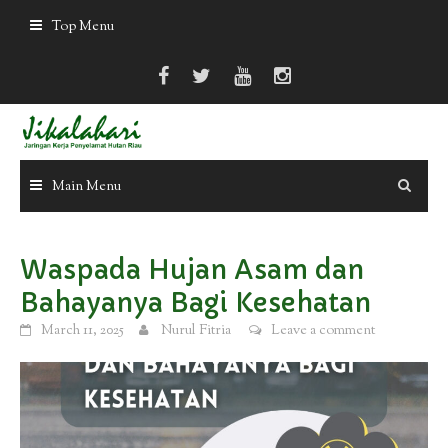
Skip
Top Menu
to
content
Main Menu
Waspada Hujan Asam dan
Bahayanya Bagi Kesehatan
March 11, 2025
Nurul Fitria
Leave a comment